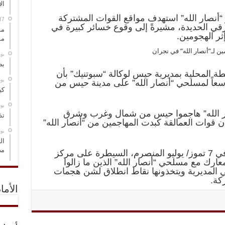
ال
“أنصار الله” استهدف مواقع القوات المشتركة
الحديدة، مشيرةً إلى وقوع خسائر كبيرة في
مس
ر الهجومين.
مو
‏ي
بص
طة المحلية بمديرية حيس لوكالة “سبوتنيك” بأن
‏ي
سعاً لمسلحي “أنصار الله” على مدينة حيس من
كي
‏ي
صار الله” هاجموا حيس من شمال وغرب وشرق
تذ
ن قوات العمالقة كبدت المهاجمين من “أنصار الله”
‏ي
ال
مض
وكانت القوات الحكومية قد أعلنت في 7 تموز/ يوليو المنصرم، السيطرة على مركز
عارك مع مسلحي “أنصار الله” الذين ما زالوا
المديرية ويتخذونها نقاط انطلاق لشن هجمات
كة.
الأما