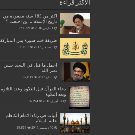
الاكثر قراءة
اكثر من 183 سنة مفقودة من
تاريخ الإسلام .. أين اختفت ؟
1 مارس,2018
223,809
طريقة ختم سورة يس المباركة
5 سبتمبر,2017
93,867
أجمل ما قيل في السيد حسن
نصر الله
5 مايو,2017
87,030
دعاء القرآن قبل التلاوة وعند التلاوة
وبعد التلاوة
14 أبريل,2016
74,794
أبيات في رثاء الامام الكاظم
عليه السلام
10 ديسمبر,2017
59,857