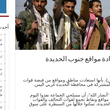
أحدث
عر
في
انطلاق
ادة مواقع جنوب الحديدة
خط
إي
ن)، بأنها استعادت مناطق ومواقع من قبضة قوات
المشتركة في محافظة الحديدة غربي اليمن.
من
ال
“أنصار الله”، أن مسلحي الجماعة نفذوا اليوم
قا
 مواقع ونقاط تجمع لقوات التحالف والقوات
الحديدة، تمكنوا خلالها من السيطرة على سوق
ال