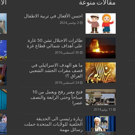
مقالات منوعة
الا
احسن الأفعال في تربية الاطفال
2 نوفمبر,2024
طائرات الاحتلال تشن 50 غارة
على أهداف شمالي قطاع غزة
30 أغسطس,2016
ما هو الهدف الاسرائيلي في
قصف مقرات الحشد الشعبي
العراق ؟!
24 أغسطس,2019
فتح معبر رفح ويعمل من 10
صباحاً وحتى الرابعة والنصف
عصرا
11 يوليو,2014
زيارة رئيسي الی الحديقة
الخلفية للولايات المتحدة حملت
رسائل مهمة