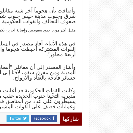
وأضافت بأن هجوماً آخر شنه مقاتلو 
شرق وجنوب مدينة حيس جنوب شرقي 
صفوف التحالف والقوات الحكومية إث
مقتل أكثر من 5 جنود سعوديين وإصابة آخرين بكمين لـ”أنصار الله” في نجران
في هذه الأثناء، أفاد مصدر في السل
القوات المشتركة أحبطت هجوماً وا
أربعة محاور”.
وأشار المصدر إلى أن مقاتلي “أن
المدينة ومن مفرق سقم، لافتا إلى أ
خسائر فادحة بالعتاد والأرواح.
مديرية التحيتا جنوب الحديدة عقب م
يسيطرون على عدد من المناطق في 
وعمليات قصف على القوات المشتر
Twitter
Facebook
شاركها