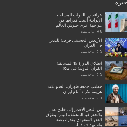
خيرة
عراقجي: القوات المسلحة
الإيرانية أثبتت قدراتها في
مواجهة أقوى جيوش العالم
الأربعين الحسيني فرصةٌ للتدبر
في القرآن
انطلاق الدورة 46 لمسابقة
القرآن الدولية في مكة
خطيب جمعة طهران: العدو تكبد
هزيمة نكراء أمام إيران
من البحر الأحمر إلى خليج عدن
والجغرافيا المحتلة.. اليمن يطوّق
العدو السعودي بقدرة رصد
واستهداف قاتلة