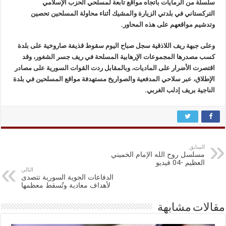
سلسلة من الرمايات باتجاه مواقع تابعة لمسلحي الحزب الإسلامي
التركستاني في بلدتي الزيارة والمشيك أثناء محاولة المسلحين تحصين
وتدشيم مواقعهم على هذه المحاور.
وعلى جبهة ريف اللاذقية سجل صباح اليوم سقوط قذيفة صاروخية على بلدة
كسب مصدرها المجموعات الإرهابية المسلحة في ريف جسر الشغور، وقد
اقتصرت الأضرار على الماديات، وبالمقابل ردت القوات السورية على مصادر
الإطلاق، عبر سلاحي المدفعية والصواريخ مستهدفة مواقع المسلحين في بلدة
الناجية بريف إدلب الغربي.
السابق
مسلسل روح الله الإمام الخميني
العظيم -04 فيديو
التالي
الدفاعات الجوية السورية تتصدى
لأهداف معادية وتُسقط معظمها
مقالات مشابهة