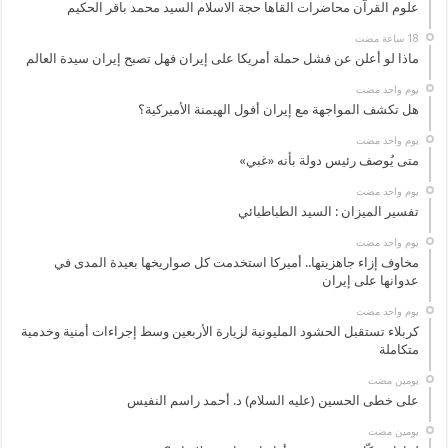
علوم القرآن محاضرات القاها حجة الاسلام السيد محمد باقر الحكيم
ماذا لو أعلن عن فشل حملة أمريكا على إيران فهل تصبح إيران سيدة العالم
‏يوم واحد مضت
هل تكشف المواجهة مع إيران أفول الهيمنة الأميركية؟
‏يوم واحد مضت
متى يُوصف رئيس دولة بأنه «غبي»
‏يوم واحد مضت
تفسير الميزان : السيد الطباطبائي
‏يوم واحد مضت
مخاوف إزاء جاهزيتها.. أميركا استخدمت كل صواريخها بعيدة المدى في
عدوانها على إيران
‏يوم واحد مضت
كربلاء تستقبل الحشود المليونية لزيارة الأربعين وسط إجراءات أمنية وخدمية
متكاملة
‏يومين مضت
على خطى الحسين (عليه السلام) د. أحمد راسم النفيس
‏يومين مضت