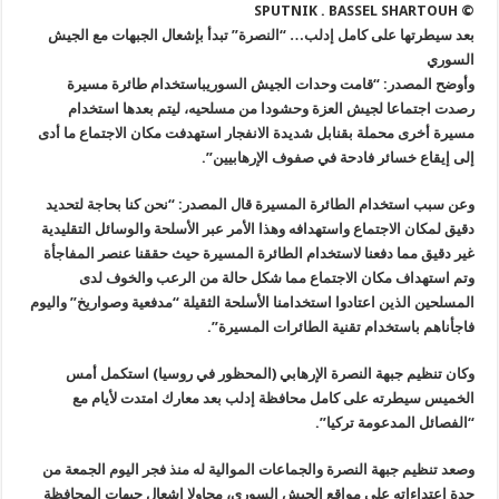
© SPUTNIK . BASSEL SHARTOUH
بعد سيطرتها على كامل إدلب… “النصرة” تبدأ بإشعال الجبهات مع الجيش
السوري
وأوضح المصدر: “قامت وحدات الجيش السوريباستخدام طائرة مسيرة
رصدت اجتماعا لجيش العزة وحشودا من مسلحيه، ليتم بعدها استخدام
مسيرة أخرى محملة بقنابل شديدة الانفجار استهدفت مكان الاجتماع ما أدى
إلى إيقاع خسائر فادحة في صفوف الإرهابيين”.
وعن سبب استخدام الطائرة المسيرة قال المصدر: “نحن كنا بحاجة لتحديد
دقيق لمكان الاجتماع واستهدافه وهذا الأمر عبر الأسلحة والوسائل التقليدية
غير دقيق مما دفعنا لاستخدام الطائرة المسيرة حيث حققنا عنصر المفاجأة
وتم استهداف مكان الاجتماع مما شكل حالة من الرعب والخوف لدى
المسلحين الذين اعتادوا استخدامنا الأسلحة الثقيلة “مدفعية وصواريخ” واليوم
فاجأناهم باستخدام تقنية الطائرات المسيرة”.
وكان تنظيم جبهة النصرة الإرهابي (المحظور في روسيا) استكمل أمس
الخميس سيطرته على كامل محافظة إدلب بعد معارك امتدت لأيام مع
“الفصائل المدعومة تركيا”.
وصعد تنظيم جبهة النصرة والجماعات الموالية له منذ فجر اليوم الجمعة من
حدة اعتداءاته على مواقع الجيش السوري، محاولا إشعال جبهات المحافظة