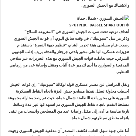
والاشتباك مع الجيش السوري.
© SPUTNIK . BASSEL SHARTOUH
أهداف نوعية تحت ضربات الجيش السوري في “المنزوعة السلاح”
وذكر مراسل “سبوتنيك”، في وقت سابق اليوم، أن قوات الجيش السوري
رصدت قيام مسلحي هيئة تحرير الشام، “تنظيم جبهة النصرة” باستقدام
تعزيزات عسكرية لها على محور بلدتي جرجناز والغدقة بريف إدلب الجنوبي
الشرقي، حيث تعاملت قوات الجيش السوري مع هذه التعزيزات عبر سلاحي
المدفعية والصواريخ ما أدى لتدمير عدة آليات ومقتل وإصابة عدد من إرهابيي
التنظيم.
ونقل المراسل عن مصدر عسكري قوله لوكالة “سبوتنيك”: إن قوات الجيش
أحبطت محاولة تسلل نفذها مسلحو جيش العزة باتجاه النقاط العسكرية
السورية على محور بلدة اللطامنة شمال حماة، حيث تم رصد محاولة مجموعة
مسلحة التقدم باتجاه نقاط للجيش السوري تم استهدافها عبر عدة وسائط
نارية مناسبة ما أدى إلى مقتل وإصابة عدد من المسلحين وانسحاب من تبقى
باتجاه مناطق سيطرتهم شمال حماة.
أما على جبهة سهل الغاب، فكشف المصدر أن مدفعية الجيش السوري وجهت