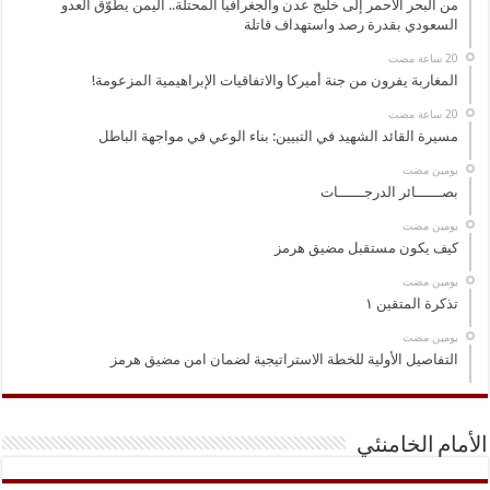
من البحر الأحمر إلى خليج عدن والجغرافيا المحتلة.. اليمن يطوّق العدو
السعودي بقدرة رصد واستهداف قاتلة
المغاربة يفرون من جنة أميركا والاتفاقيات الإبراهيمية المزعومة!
مسيرة القائد الشهيد في التبيين: بناء الوعي في مواجهة الباطل
‏يومين مضت
بصــــــائر الدرجــــــات
‏يومين مضت
كيف يكون مستقبل مضيق هرمز
‏يومين مضت
تذكرة المتقين ١
‏يومين مضت
التفاصيل الأولية للخطة الاستراتيجية لضمان امن مضيق هرمز
الأمام الخامنئي