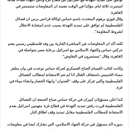
استمرت ثلاثة ايام، مؤكدا في الوقت نفسه ان المفاوضات ستستمر في
القاهرة.
وقال فوزي برهوم المتحدث باسم حماس لوكالة فرانس برس ان فصائل
الفلسطينية لم توافق على تمديد التهدئة بسبب عدم استجابة الاحتلال
لشروط المقاومة”.
لكنه اكد ان المفاوضات غير المباشرة الجارية بين وفد فلسطيني رسمي يضم
حركتي حماس والجهاد الاسلامي مع اسرائيل برعاية مصر متواصلة في
القاهرة، وقال “مستمرون في التفاوض”.
وكانت كتائب القسام الجناح العسكري لحركة حماس توعدت في بيان متلفز
مساء الخميس باستئناف القتال اذا لم تتم الاستجابة لمطالب الفصائل
الفلسطينية والتي تتركز على وقف “العدوان” وانهاء الحصار وانشاء ميناء في
غزة.
كما اعلن مسؤولان كبيران في حركة حماس صباح الجمعة ان الفصائل
الفلسطينية قررت رفض تمديد التهدئة في قطاع غزة متهمين اسرائيل بعدم
الاستجابة للمطالب الفلسطينية مقابل تمديد وقف اطلاق النار.
بدوره اكد مسؤول في حركة الجهاد الاسلامي، التي تشارك ايضا في مفاوضات