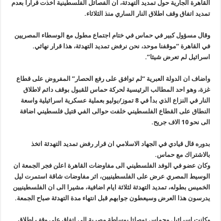
القاهرة الجارية حول تمديد التهدئة، ان الفصائل الفلسطينية اخذت قرارا بعدم
تمديد اتفاق وقف اطلاق النار الساري منذ الثلاثاء.
وقال مسؤول كبير في حماس في ختام اجتماع مطول مع الوسطاء المصريين
في القاهرة “موقفنا موحد، نحن نرفض تمديد التهدئة، هذا قرار نهائي.
اسرائيل لم تعرض شيئا”.
واضاف ان الدولة العبرية “لم توافق على رفع الحصار” المفروض على قطاع
غزة، وهو احد المطالب الرئيسية لحركة حماس للقبول بوقف دائم لاطلاق
النار في النزاع الذي بدأ في 8 تموز/يوليو بعملية عسكرية اسرائيلية واسعة
النطاق على القطاع الفلسطيني خلفت حوالى الفي قتيل فلسطيني اضافة
الى نحو 10 الاف جريح.
بدوره قال قيادي في الجهاد الاسلامي ان قرار رفض تمديد التهدئة اتخذ
بالاشتراك مع حماس.
وكان عضو في الوفد الفلسطيني الى مفاوضات القاهرة اعلن فجر الجمعة ان
الوسيط المصري عرض على الفلسطينيين، اثر مفاوضات شاقة استمرت ليل
الخميس بطوله، تمديد التهدئة لثلاثة ايام اضافية، مشيرا الى ان الفلسطينيين
يدرسون هذا العرض وسيعطون جوابهم قبل انتهاء مدة التهدئة صباح الجمعة.
وكانت اسرائيل وحماس توصلتا بوساطة مصرية الى اتفاق على وقف اطلاق