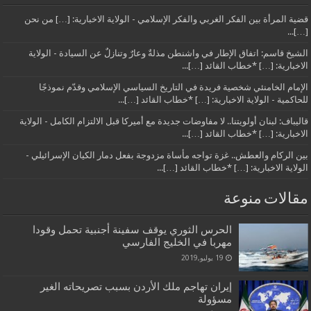
قضية المرأة بين الفكر الغربي والفكر الإسلامي - الولاية الاخبارية: […] من نحن
[…]...
الشيخ قاسم: اتفاق الإطار في واشنطن مذلةٌ وعارٌ وتنازلٌ عن السيادة - الولاية
الاخبارية: […] *خطاب القائد […]...
الإمام الخامنئي شخصية فريدة في التاريخ السياسي الإسلامي وقدّم نموذجًا
للحاكمية - الولاية الاخبارية: […] *خطاب القائد […]...
قاليباف: لبنان أولويتنا.. لا مفاوضات جديدة مع أميركا قبل الالتزام الكامل - الولاية
الاخبارية: […] *خطاب القائد […]...
بين الركام والعطش.. غزة تواجه مأساة مزدوجة بفعل دمار الكيان الإسرائيلي -
الولاية الاخبارية: […] *خطاب القائد […]...
مقالات منوعة
الحرس الثوري يوقف سفينة أجنبية تحمل وقودا
مهربا في الخليج الفارسي
19 يوليو,2019
إيران تهاجم ملك الأردن بسبب تصريحاته الغير
مسؤولة