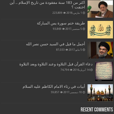
اكثر من 183 سنة مفقودة من تاريخ الإسلام .. أين
اختفت ؟
1 مارس,2018
223,809
طريقة ختم سورة يس المباركة
5 سبتمبر,2017
93,869
أجمل ما قيل في السيد حسن نصر الله
5 مايو,2017
87,033
دعاء القرآن قبل التلاوة وعند التلاوة وبعد التلاوة
14 أبريل,2016
74,794
أبيات في رثاء الامام الكاظم عليه السلام
10 ديسمبر,2017
59,857
Recent Comments