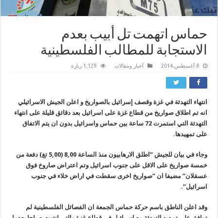
حماس اتهمت تل أبيب بعدم
الاستجابة للمطالب الفلسطينية
8 أغسطس,2014
أخبار ومقالات
1,129 زيارة
انتهاء التهدئة في غزة وقصف إسرائيل بالصواريخ و
اعلن الجيش الاسرائيلي
انه تم اطلاق صواريخ من قطاع غزة على اسرائيل بعد دقائق قليلة على انتهاء
التهدئة التي استمرت 72 ساعة بين حماس واسرائيل بدون ان يتم الاتفاق
على تمهيدها.
وجاء في بيان للجيش “اطلق الارهابيون منذ الساعة 8,00 (5,00 تغ) دفعة من
خمسة صواريخ على الاقل على جنوب اسرائيل وتم اعتراض صاروخ فوق
عسقلان” مضيفا ان “صواريخ اخرى سقطت في اراض خلاء في جنوب
اسرائيل”.
وقد اعلن الناطق باسم حركة حماس الجمعة ان الفصائل الفلسطينية لم
توافق على تمديد التهدئة مع اسرائيل في قطاع غزة والتي انتهت صباحا بعدما