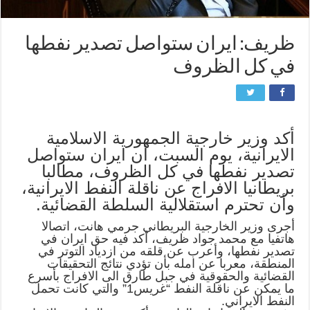
ظريف: ايران ستواصل تصدير نفطها
في كل الظروف
أكد وزير خارجية الجمهورية الاسلامية
الايرانية، يوم السبت، أن ايران ستواصل
تصدير نفطها في كل الظروف، مطالبا
بريطانيا الافراج عن ناقلة النفط الايرانية،
وأن تحترم استقلالية السلطة القضائية.
أجرى وزير الخارجية البريطاني جرمي هانت، اتصالا
هاتفيا مع محمد جواد ظريف، أكد فيه حق ايران في
تصدير نفطها، وأعرب عن قلقه من ازدياد التوتر في
المنطقة، معربا عن امله بأن تؤدي نتائج التحقيقات
القضائية والحقوقية في جبل طارق الى الافراج بأسرع
ما يمكن عن ناقلة النفط “غريس1” والتي كانت تحمل
النفط الايراني.