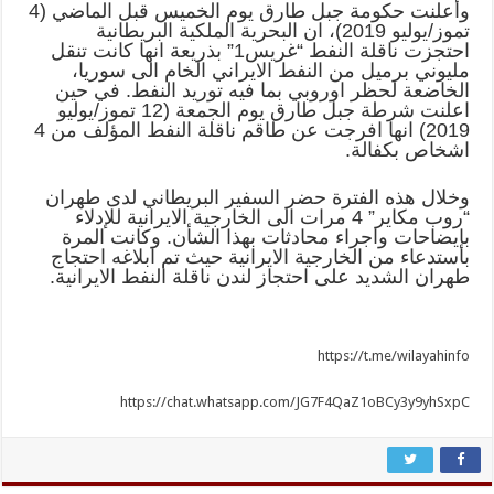
وأعلنت حكومة جبل طارق يوم الخميس قبل الماضي (4
تموز/يوليو 2019)، ان البحرية الملكية البريطانية
احتجزت ناقلة النفط “غريس1” بذريعة انها كانت تنقل
مليوني برميل من النفط الايراني الخام الى سوريا،
الخاضعة لحظر اوروبي بما فيه توريد النفط. في حين
اعلنت شرطة جبل طارق يوم الجمعة (12 تموز/يوليو
2019) انها افرجت عن طاقم ناقلة النفط المؤلف من 4
اشخاص بكفالة.
وخلال هذه الفترة حضر السفير البريطاني لدى طهران
“روب مكاير” 4 مرات الى الخارجية الايرانية للإدلاء
بإيضاحات واجراء محادثات بهذا الشأن. وكانت المرة
باستدعاء من الخارجية الايرانية حيث تم ابلاغه احتجاج
طهران الشديد على احتجاز لندن ناقلة النفط الايرانية.
https://t.me/wilayahinfo
https://chat.whatsapp.com/JG7F4QaZ1oBCy3y9yhSxpC