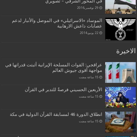
في المحور الشرقي – تصويري
29 نوفمبر,2016
الموساد «الاسرائيلي» في الموصل والأنبار لدعم
عصابات داعش الارهابية
22 يونيو,2014
الاخيرة
عراقجي: القوات المسلحة الإيرانية أثبتت قدراتها في
مواجهة أقوى جيوش العالم
الأربعين الحسيني فرصةٌ للتدبر في القرآن
انطلاق الدورة 46 لمسابقة القرآن الدولية في مكة