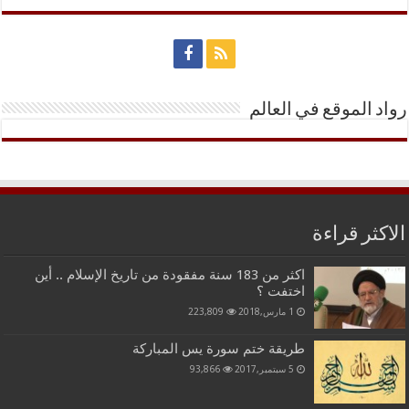
رواد الموقع في العالم
الاكثر قراءة
اكثر من 183 سنة مفقودة من تاريخ الإسلام .. أين
اختفت ؟
1 مارس,2018
223,809
طريقة ختم سورة يس المباركة
5 سبتمبر,2017
93,866