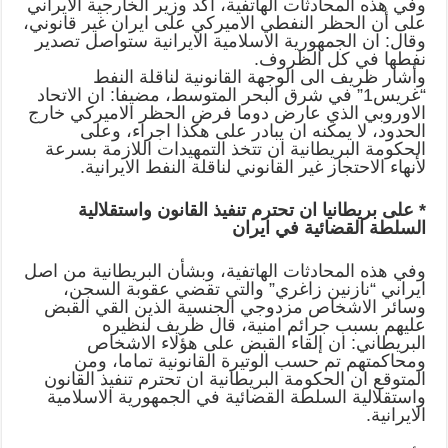
وفي هذه المحادثات الهاتفية، أكد وزير الخارجية الايراني
على أن الحظر النفطي الاميركي على ايران غير قانوني،
وقال: ان الجمهورية الاسلامية الايرانية ستواصل تصدير
نفطها في كل الظروف.
وأشار ظريف الى الوجهة القانونية لناقلة النفط
“غريس1” في شرق البحر المتوسط، مضيفا: ان الاتحاد
الاوروبي الذي عارض دوما فرض الحظر الاميركي خارج
الحدود، لا يمكنه ان يبادر على هكذا اجراء، وعلى
الحكومة البريطانية ان تتخذ التمهيدات اللازمة بسرعة
لأنهاء الاحتجاز غير القانوني لناقلة النفط الايرانية.
* على بريطانيا ان تحترم تنفيذ القانون واستقلالية
السلطة القضائية في ايران
وفي هذه المحادثات الهاتفية، وبشأن البريطانية من اصل
ايراني “نازنين زاغري” والتي تقضي عقوبة السجن،
وسائر الاشخاص مزدوجي الجنسية الذين القي القبض
عليهم بسبب جرائم امنية، قال ظريف لنظيره
البريطاني: ان إلقاء القبض على هؤلاء الاشخاص
ومحاكمتهم تم حسب الوتيرة القانونية تماما، ومن
المتوقع ان الحكومة البريطانية ان تحترم تنفيذ القانون
واستقلالية السلطة القضائية في الجمهورية الاسلامية
الايرانية.