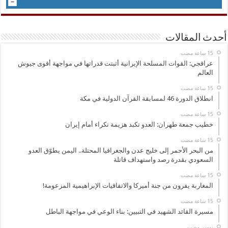
أحدث المقالات
عراقجي: القوات المسلحة الإيرانية أثبتت قدراتها في مواجهة أقوى جيوش
العالم
انطلاق الدورة 46 لمسابقة القرآن الدولية في مكة
خطيب جمعة طهران: العدو تكبد هزيمة نكراء أمام إيران
من البحر الأحمر إلى خليج عدن والجغرافيا المحتلة.. اليمن يطوّق العدو
السعودي بقدرة رصد واستهداف قاتلة
المغاربة يفرون من جنة أميركا والاتفاقيات الإبراهيمية المزعومة!
مسيرة القائد الشهيد في التبيين: بناء الوعي في مواجهة الباطل
‏يومين مضت