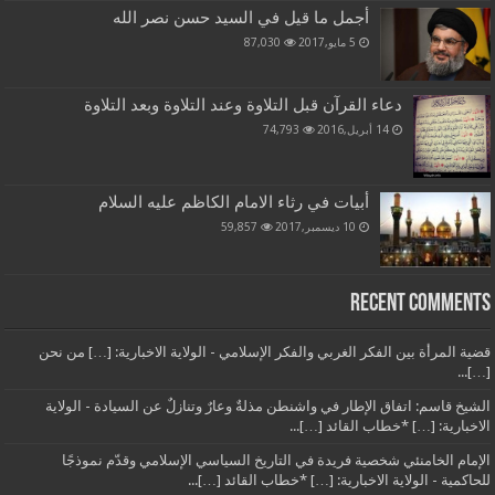
أجمل ما قيل في السيد حسن نصر الله
5 مايو,2017
87,030
دعاء القرآن قبل التلاوة وعند التلاوة وبعد التلاوة
14 أبريل,2016
74,793
أبيات في رثاء الامام الكاظم عليه السلام
10 ديسمبر,2017
59,857
Recent Comments
قضية المرأة بين الفكر الغربي والفكر الإسلامي - الولاية الاخبارية: […] من نحن
[…]...
الشيخ قاسم: اتفاق الإطار في واشنطن مذلةٌ وعارٌ وتنازلٌ عن السيادة - الولاية
الاخبارية: […] *خطاب القائد […]...
الإمام الخامنئي شخصية فريدة في التاريخ السياسي الإسلامي وقدّم نموذجًا
للحاكمية - الولاية الاخبارية: […] *خطاب القائد […]...