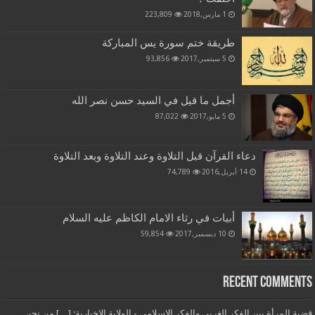
1 مارس,2018
223,809
طريقة ختم سورة يس المباركة
5 سبتمبر,2017
93,856
أجمل ما قيل في السيد حسن نصر الله
5 مايو,2017
87,022
دعاء القرآن قبل التلاوة وعند التلاوة وبعد التلاوة
14 أبريل,2016
74,789
أبيات في رثاء الامام الكاظم عليه السلام
10 ديسمبر,2017
59,854
Recent Comments
قضية المرأة بين الفكر الغربي والفكر الإسلامي - الولاية الاخبارية: […] من نحن