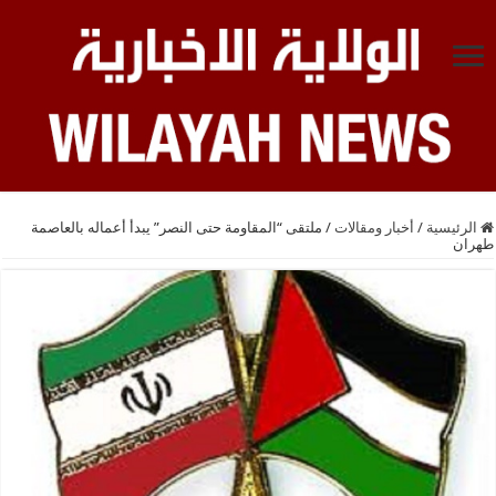
الرئيسية
/
أخبار ومقالات
/
ملتقى “المقاومة حتى النصر” يبدأ أعماله بالعاصمة
طهران