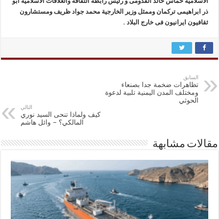
الاسلامیة حماس خالد القدومی و رئیس رابطة الثقافة والعلاقات الاسلامیة ابو
ذر ابراهیمی ترکمان وممثل وزیر الخارجیة محمد جواد ظریف ومستشارون
ثقافیون ایرانیون فی خارج البلاد .
السابق
تظاهرات ضخمة جدا بصنعاء
ومختلف المدن اليمنية تلبية لدعوة
الحوثي
التالي
كيف ولماذا تنحى السيد نوري
المالكي؟ – وائل هاشم
مقالات مشابهة