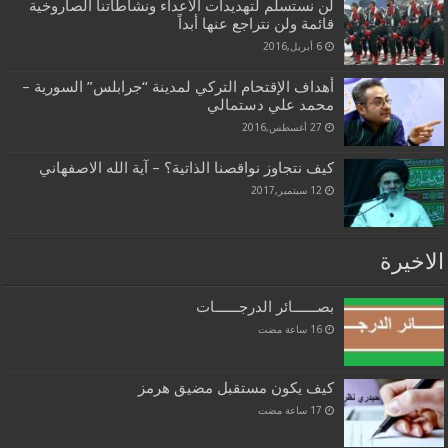
لن نستسلم لتهديدات الأعداء ونشاطاتنا الصاروخية
قائمة ولن نتراجع عنها أبداً
6 أبريل,2016
أهداف الإقتحام التركي لمدينة “جرابلس” السورية –
محمد علي دستمالي
27 أغسطس,2016
كيف نتجاوز نواقصنا الذاتية؟ – آية الله الاصفهاني
12 سبتمبر,2017
الاخيرة
بصــــــائر الدرجــــــات
كيف يكون مستقبل مضيق هرمز