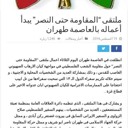
ملتقى “المقاومة حتى النصر” يبدأ
أعماله بالعاصمة طهران
19 أغسطس,2014
أخبار ومقالات
1,246 زيارة
انطلقت في العاصمة طهران اليوم الثلاثاء اعمال ملتقى “المقاومة حتى
النصر” حول مقاومة الشعب الفلسطيني في مواجهة كيان الارهاب الصهيوني
الغاصب للقدس ، و ذلك بمشاركة العديد من الشخصيات المحلية و الاجنبية ، و
سيتم خلاله تكريم سفراء الدول الـ ۱۳ التي سحبت سفراءها من تل ابيب
احتجاجا على الممارسات الاجرامية للكيان الصهيوني ابان عدوانه الاخير على
قطاع غزة .
و یشارک فی هذا الملتقى ، الذی تنظمه دائرة العلاقات العامة بمنظمة تعبئة
المستضعفین ، العدید من الشخصیات ، بینهم السفیر الفلسطینی صلاح
الزواوی و السفیر الایرانی السابق فی بیروت غضنفر رکن آبادی ، و ممثل
حرکة الجهاد الاسلامی فی طهران ناصر ابو شریف و ممثل حرکة المقاومة