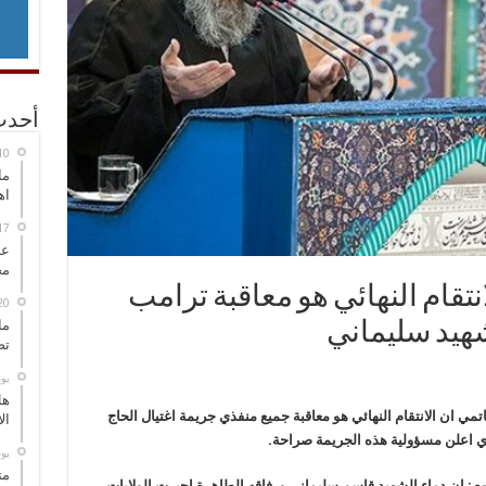
أحدث
ما
اه
عل
مح
قام النهائي هو معاقبة ترامب
ما
شهيد سليماني
تص
‏ي
هل
ي ان الانتقام النهائي هو معاقبة جميع منفذي جريمة اغتيال الحاج
ال
ي اعلن مسؤولية هذه الجريمة صراحة.
‏ي
مت
م: إن دماء الشهيد قاسم سليماني ورفاقه الطاهرة اجبرت الولايات