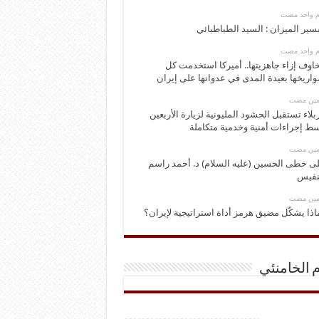
وم واحد مضت
سير الميزان : السيد الطباطبائي
وم واحد مضت
اوف إزاء جاهزيتها.. أميركا استخدمت كل
اريخها بعيدة المدى في عدوانها على إيران
ومين مضت
بلاء تستقبل الحشود المليونية لزيارة الأربعين
ط إجراءات أمنية وخدمية متكاملة
ومين مضت
ى خطى الحسين (عليه السلام) د. أحمد راسم
نفيس
ومين مضت
اذا يشكّل مضيق هرمز أداة استراتيجية لإيران؟
م الخامنئي