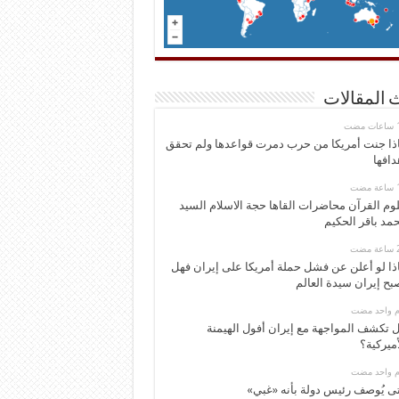
 المقالات
ذا جنت أمريكا من حرب دمرت قواعدها ولم تحقق
دافها
وم القرآن محاضرات القاها حجة الاسلام السيد
مد باقر الحكيم
ذا لو أعلن عن فشل حملة أمريكا على إيران فهل
بح إيران سيدة العالم
وم واحد مضت
 تكشف المواجهة مع إيران أفول الهيمنة
أميركية؟
وم واحد مضت
ى يُوصف رئيس دولة بأنه «غبي»