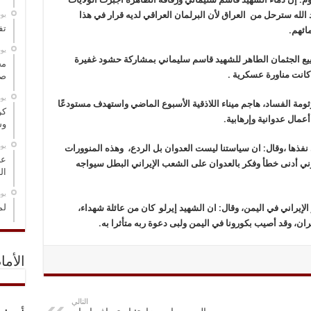
 الله سترحل من العراق لأن البرلمان العراقي لديه قرار في هذا
‏ي
تف
ائهم.
‏ي
يع الجثمان الطاهر للشهيد قاسم سليماني بمشاركة حشود غفيرة
مخ
كانت مناورة عسكرية .
صو
‏ي
ثومة الفساد، هاجم ميناء اللاذقية الأسبوع الماضي واستهدف مستودعًا
كر
أعمال عدوانية وإرهابية.
وس
‏ي
فذها ،وقال: ان سياستنا ليست العدوان بل الردع، وهذه المنوورات
عل
ني أدنى خطأ وفكر بالعدوان على الشعب الإيراني البطل سيواجه
ال
‏ي
لم
راني في اليمن، وقال: ان الشهيد إيرلو كان من عائلة شهداء،
، وقد أصيب بكورونا في اليمن ولبى دعوة ربه متأثرا به.
الأما
التالي