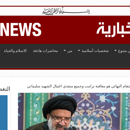
 متنوع
شخصيات أسلامية
من
محاضرات هادفة
الاسلام والحياة
قام النهائي هو معاقبة ترامب وجميع منفذي اغتيال الشهيد سليماني
التغط