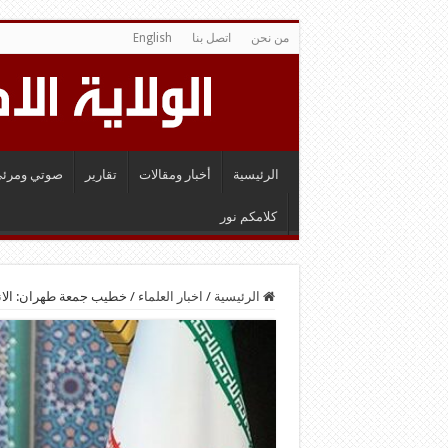
من نحن
اتصل بنا
English
الرئيسية
أخبار ومقالات
تقارير
صوتي ومرئي
كلامكم نور
الرئيسية
/
اخبار العلماء
/
خطيب جمعة طهران: الانت