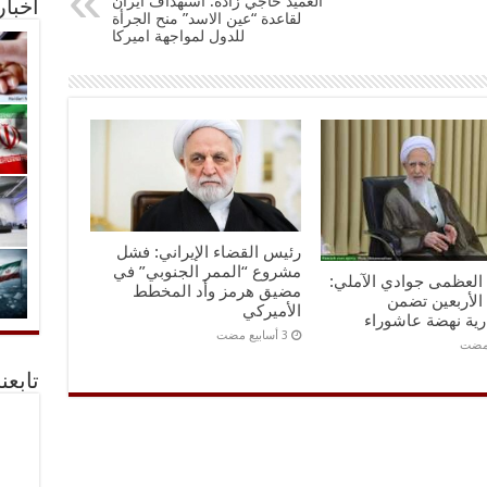
العميد حاجي زادة: استهداف ايران
أخبا
لقاعدة “عين الاسد” منح الجرأة
للدول لمواجهة اميركا
رئيس القضاء الإيراني: فشل
مشروع “الممر الجنوبي” في
ه العظمى جوادي الآملي:
مضيق هرمز وأد المخطط
الأربعين تضمن
الأميركي
رية نهضة عاشوراء
تابعن