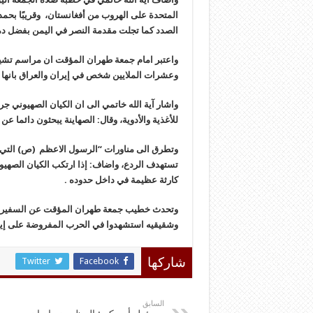
المتحدة على الهروب من أفغانستان، وقريبًا بحمد
الصدد كما تجلت مقدمة النصر في اليمن بفضل دم
واعتبر امام جمعة طهران المؤقت ان مراسم تشي
وعشرات الملايين شخص في إيران والعراق بانها 
واشار آية الله خاتمي الى ان الكيان الصهيوني جر
للأغذية والأدوية، وقال: الصهاينة يبحثون دائما عن 
وتطرق الى مناورات “الرسول الاعظم (ص) التي ن
تستهدف الردع، واضاف: إذا ارتكب الكيان الصهيو
كارثة عظيمة في داخل حدوده .
وتحدث خطيب جمعة طهران المؤقت عن السفير الإي
وشقيقيه استشهدوا في الحرب المفروضة على إيران
Twitter
Facebook
شاركها
السابق