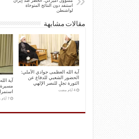
مسؤول أميركي: الحظر ضد إيران
استنفد دون النتائج المتوخاة
لواشنطن
مقالات مشابهة
آية الله العظمى جوادي الآملي:
الحضور الشعبي للدفاع عن
آية الل
الثورة تجلٍ للنصر الإلهي
مسيرة 
استمرا