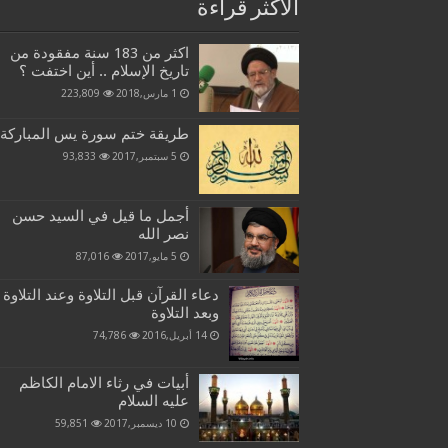
الاكثر قراءة
اكثر من 183 سنة مفقودة من
تاريخ الإسلام .. أين اختفت ؟
1 مارس,2018
223,809
طريقة ختم سورة يس المباركة
5 سبتمبر,2017
93,833
أجمل ما قيل في السيد حسن
نصر الله
5 مايو,2017
87,016
دعاء القرآن قبل التلاوة وعند التلاوة
وبعد التلاوة
14 أبريل,2016
74,786
أبيات في رثاء الامام الكاظم
عليه السلام
10 ديسمبر,2017
59,851