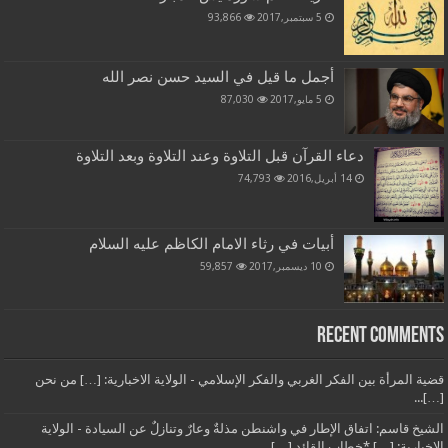
5 سبتمبر,2017
93,866
أجمل ما قيل في السيد حسن نصر الله
5 مايو,2017
87,030
دعاء القرآن قبل التلاوة وعند التلاوة وبعد التلاوة
14 أبريل,2016
74,793
أبيات في رثاء الامام الكاظم عليه السلام
10 ديسمبر,2017
59,857
Recent Comments
قضية المرأة بين الفكر الغربي والفكر الإسلامي - الولاية الاخبارية: […] من نحن
[…]...
الشيخ قاسم: اتفاق الإطار في واشنطن مذلةٌ وعارٌ وتنازلٌ عن السيادة - الولاية
الاخبارية: […] *خطاب القائد […]...