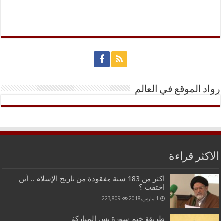
رواد الموقع في العالم
الاكثر قراءة
اكثر من 183 سنة مفقودة من تاريخ الإسلام .. أين
اختفت ؟
1 مارس,2018
223,809
طريقة ختم سورة يس المباركة