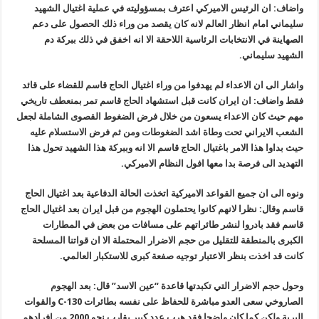
واضاف: ان الرئيس الاميركي اعترف بمسؤوليته في عملية اغتيال الشهيد
سليماني امام انظار العالم لانه كان يقصد من وراء ذلك الحصول على دعم
الصهاينة في الانتخابات الرئاسية اللاحقة الا انه اخفق في ذلك ببركة دم
الشهيد سليماني.
واشار الى ان الاعداء لم يهدفوا من وراء اغتيال الحاج قاسم للقضاء على قائد
فقط واضاف: ان ايران كانت قبل استشهاد الحاج قاسم تمر بمنعطف تاريخي
مهم حيث كان الاعداء يسعون من خلال فرض الضغوط القصوى الشاملة لجعل
الشعب الايراني تحت وطاة اشد الضغوطات ومن ثم فرض الاستسلام عليه
حيث بداوا هذا الامر باغتيال الحاج قاسم الا انه وببركة هذا الشهيد تحول هذا
التهديد الى فرصة بدا معها افول النظام الاميركي.
ونوه الى ان جميع القواعد الاميركية اتخذت الحالة الدفاعية بعد اغتيال الحاج
قاسم وقال: نظرا لانهم كانوا يحتملون الهجوم من قبل ايران بعد اغتيال الحاج
قاسم فقد بادروا لنشر طائراتهم على مسافات من بعض في المطارات
الكبرى بالمنطقة للتقليل من حجم الاضرار المحتملة الا ان قواتنا المسلحة
كانت قد اخذت بنظر الاعتبار توجيه صفعة كبرى للاستكبار العالمي.
وحول حجم الاضرار التي تكبدتها قاعدة “عين الاسد” قال: بعد الهجوم
الصاروخي سعى العدو مباشرة للحفاظ على نفسه بطائرات C-130 والقوات
البرية ولكن كما كان واضحا فقد هرب عدد كبير يقارب نحو 2000 من افرادهم