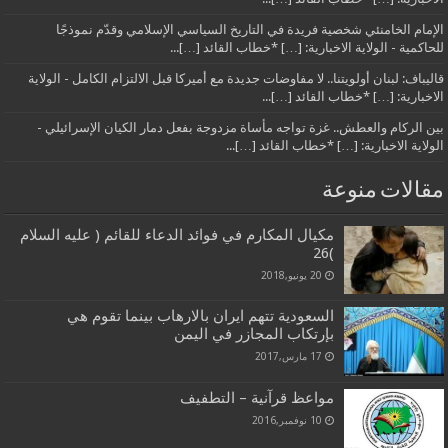
الإمام الخامنئي شخصية فريدة في التاريخ السياسي الإسلامي وقدّم نموذجًا
للحاكمية - الولاية الاخبارية: […] *خطاب القائد […]...
قاليباف: لبنان أولويتنا.. لا مفاوضات جديدة مع أميركا قبل الالتزام الكامل - الولاية
الاخبارية: […] *خطاب القائد […]...
بين الركام والعطش.. غزة تواجه مأساة مزدوجة بفعل دمار الكيان الإسرائيلي -
الولاية الاخبارية: […] *خطاب القائد […]...
مقالات منوعة
مكيال المكارم في فوائد الدعاء للقائم ( عليه السلام
)26
20 يونيو,2018
السعودية تتهم ايران بالارهاب بينما تقوم هي
بإرتكاب المجازر في اليمن
17 مارس,2017
مواعظ قرآنية – التطفيف
10 نوفمبر,2016