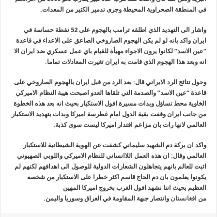
في المنطقة الصحراوية المحيطة وجرى تدمير الكثير من المعدات.
واشار الى التهديد الذي اطلقه ترامب بالهجوم على 52 نقطة حساسة في
ايران واكد بانه لو لم يكن الهجوم الصاروخي الصاعق على الاعداء في قاعدة
“عين الاسد” لكانوا يرون الاجواء مهيأة للقيام باي عمل عسكري ضد ايران الا
انه وبعد هذا الهجوم الذي قامت به ايران تغيرت المعادلات تماما.
وحول نتائج الرد الايراني قال: بعد الرد من قبل ايران بالهجوم الصاروخي على
قاعدة “عين الاسد” والصدمة التي تلقاها العدو اصبحت هيبة النظام الاميركي
الخاوية محط تساؤل وبدات مسيرة افول الاستكبار بحيث انه بعد هذه الخطوة
من جانب ايران وقفت بقية الدول امام غطرسة اميركا وبدات بتهديد الاستكبار
العالمي لانها رات بان مزاعم اقتدار اميركا ليست سوى كذبة.
واكد ان بركة دم الشهيد سليماني كشفت عن الهوية الشيطانية للاستكبار
العالمي وقال: ان هذه العمل اللاانساني للنظام الاميركي واللوبي الصهيوني
اثبت للعالم بانهم يتجاهلون الشعارات الدولية للوصول الى اهدافهم لكنهم لم
يكونوا يعلمون بان دم الحاج قاسم اكثر خطرا على الاستكبار من شخصه
العظيم بحيث اننا نشهد افول الغرب بخروج اميركا المهين
من
افغانستان
وانتصار جبهة المقاومة في العراق وسوريا واليمن.