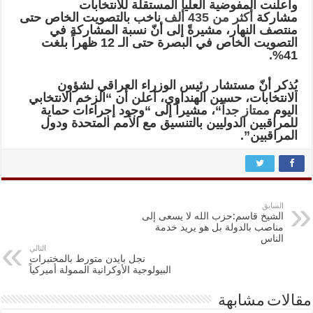
وأعلنت المفوضية العليا المستقلة للانتخابات
مشاركة
أكثر من 435 ألف
ناخب بالتصويت الخاص حتى
منتصف النهار، مشيرةً إلى أنّ نسبة المشاركة في
التصويت الخاص في البصرة حتى الـ 12 ظهراً بلغت
41%.
يُذكر أنّ مستشار رئيس الوزراء العراقي لشؤون
الانتخابات، حسين الهنداوي، أعلن أن “الزخم الانتخابي
اليوم
ممتاز جداً
“، مشيراً إلى “وجود إجراءات حماية
للمراقبين الدوليين بالتنسيق مع الأمم المتحدة ودول
المراقبين”.
السابق
الشيخ قاسم:حزب الله لا يسعى إلى
مناصب بالدولة بل هو يريد خدمة
الناس
التالي
نجل بايدن متورط بالمختبرات
البيولوجية الأوكرانية الممولة أميركياً
مقالات مشابهة