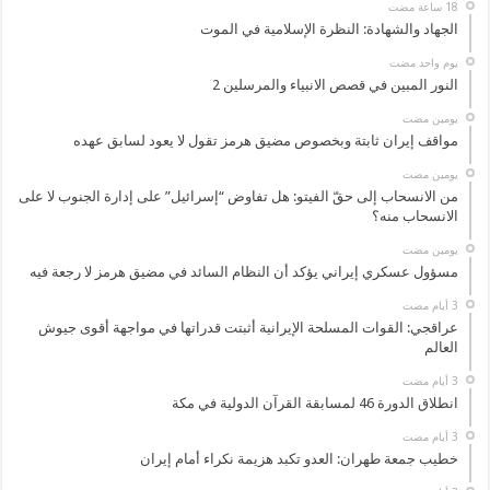
الجهاد والشهادة: النظرة الإسلامية في الموت
‏يوم واحد مضت
النور المبين في قصص الانبياء والمرسلين 2
‏يومين مضت
مواقف إيران ثابتة وبخصوص مضيق هرمز تقول لا يعود لسابق عهده
‏يومين مضت
من الانسحاب إلى حقّ الفيتو: هل تفاوض “إسرائيل” على إدارة الجنوب لا على
الانسحاب منه؟
‏يومين مضت
مسؤول عسكري إيراني يؤكد أن النظام السائد في مضيق هرمز لا رجعة فيه
عراقجي: القوات المسلحة الإيرانية أثبتت قدراتها في مواجهة أقوى جيوش
العالم
انطلاق الدورة 46 لمسابقة القرآن الدولية في مكة
خطيب جمعة طهران: العدو تكبد هزيمة نكراء أمام إيران