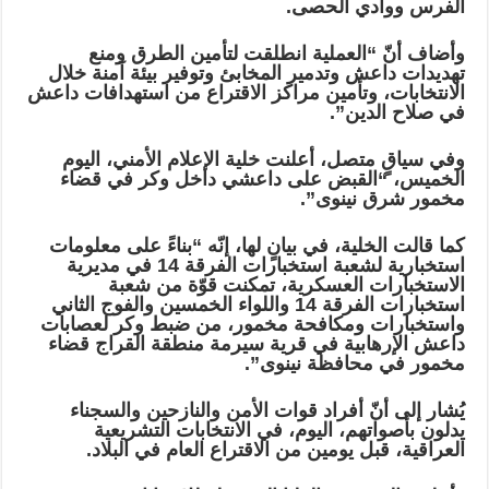
الفرس ووادي الحصى.
وأضاف أنّ “العملية انطلقت لتأمين الطرق ومنع
تهديدات داعش وتدمير المخابئ وتوفير بيئة آمنة خلال
الانتخابات، وتأمين مراكز الاقتراع من استهدافات داعش
في صلاح الدين”.
وفي سياقٍ متصل، أعلنت خلية الإعلام الأمني، اليوم
الخميس، “القبض على داعشي داخل وكر في قضاء
مخمور شرق نينوى”.
كما قالت الخلية، في بيانٍ لها، إنّه “بناءً على معلومات
استخبارية لشعبة استخبارات الفرقة 14 في مديرية
الاستخبارات العسكرية، تمكنت قوّة من شعبة
استخبارات الفرقة 14 واللواء الخمسين والفوج الثاني
واستخبارات ومكافحة مخمور، من ضبط وكر لعصابات
داعش الإرهابية في قرية سيرمة منطقة القراج قضاء
مخمور في محافظة نينوى”.
يُشار إلى أنّ أفراد قوات الأمن والنازحين والسجناء
يدلون بأصواتهم، اليوم، في الانتخابات التشريعية
العراقية، قبل يومين من الاقتراع العام في البلاد.