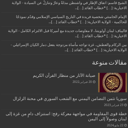
الشيخ قاسم: اتفاق الإطار في واشنطن مذلةٌ وعارٌ وتنازلٌ عن السيادة - الولاية
الاخبارية: […] *خطاب القائد […]...
الإمام الخامنئي شخصية فريدة في التاريخ السياسي الإسلامي وقدّم نموذجًا
للحاكمية - الولاية الاخبارية: […] *خطاب القائد […]...
قاليباف: لبنان أولويتنا.. لا مفاوضات جديدة مع أميركا قبل الالتزام الكامل - الولاية
الاخبارية: […] *خطاب القائد […]...
بين الركام والعطش.. غزة تواجه مأساة مزدوجة بفعل دمار الكيان الإسرائيلي -
الولاية الاخبارية: […] *خطاب القائد […]...
مقالات منوعة
صيانة الآثار من منظار القرآن الكريم
20 فبراير,2022
سوريا تثمن التضامن اليمني مع الشعب السوري في محنة الزلزال
23 فبراير,2023
خطة قوى المقاومة في مواجهة معركة رفح: استنزاف دامٍ من غزة إلى
لبنان وصولاً إلى اليمن
22 مايو,2024