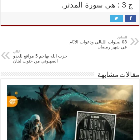
ﺝ 3 : ﻫﻲ ﺳﻮﺭﺓ ﺍﻟﻤﺪﺛﺮ.
السابق
08 صلوات الليالي ودعوات الايّام
في شهر رمضان
التالي
حزب الله يهاجم 5 مواقع للعدو
الصهيوني من جنوب لبنان
مقالات مشابهة