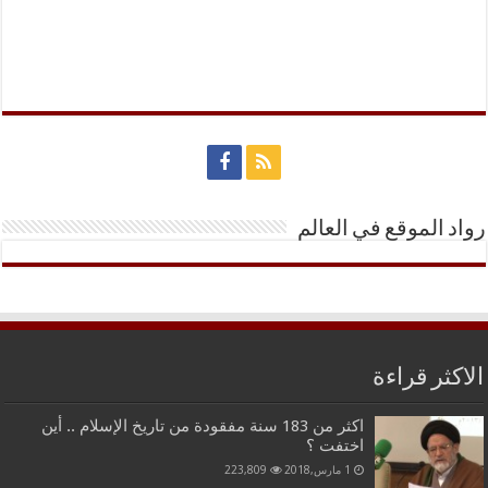
رواد الموقع في العالم
الاكثر قراءة
اكثر من 183 سنة مفقودة من تاريخ الإسلام .. أين
اختفت ؟
1 مارس,2018
223,809