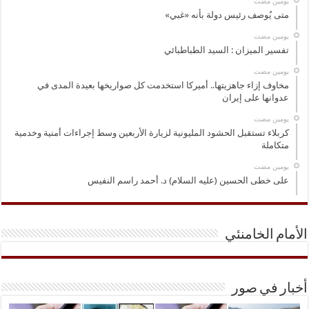
‏يومين مضت
متى يُوصف رئيس دولة بأنه «غبي»
‏يومين مضت
تفسير الميزان : السيد الطباطبائي
‏يومين مضت
مخاوف إزاء جاهزيتها.. أميركا استخدمت كل صواريخها بعيدة المدى في
عدوانها على إيران
‏يومين مضت
كربلاء تستقبل الحشود المليونية لزيارة الأربعين وسط إجراءات أمنية وخدمية
متكاملة
‏يومين مضت
على خطى الحسين (عليه السلام) د. أحمد راسم النفيس
الأمام الخامنئي
أخبار في صور