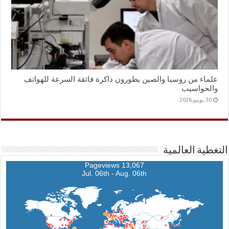
علماء من روسيا والصين يطورون ذاكرة فائقة السرعة للهواتف
والحواسيب
30 يونيو,2026
التغطية العالمية
13,067 Pageviews
Jul. 06th - Aug. 06th