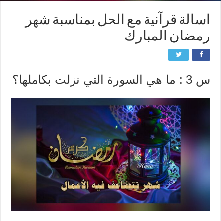
اسالة قرآنية مع الحل بمناسبة شهر
رمضان المبارك
ﺱ 3 : ﻣﺎ ﻫﻲ ﺍﻟﺴﻮﺭﺓ ﺍﻟﺘﻲ ﻧﺰﻟﺖ ﺑﻜﺎﻣﻠﻬﺎ؟