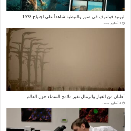
ليونيد فولنوف في صور والنبطية شاهداً على اجتياح 1978
أطنان من الغبار والرمال تغير ملامح السماء حول العالم