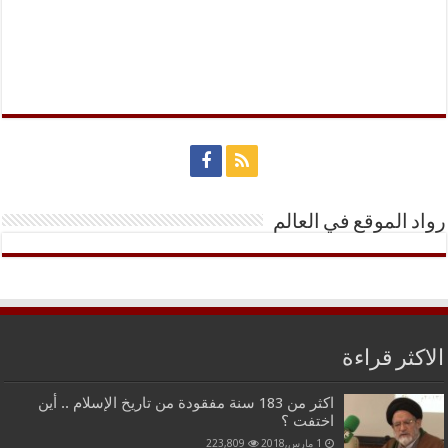
رواد الموقع في العالم
الاكثر قراءة
اكثر من 183 سنة مفقودة من تاريخ الإسلام .. أين
اختفت ؟
1 مارس,2018
223,809