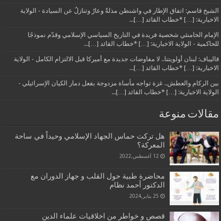
الشيخ قاسم: اتفاق الإطار في واشنطن مذلةٌ وعارٌ وتنازلٌ عن السيادة - الولاية
الاخبارية: […] *خطاب القائد […]...
الإمام الخامنئي شخصية فريدة في التاريخ السياسي الإسلامي وقدّم نموذجًا
للحاكمية - الولاية الاخبارية: […] *خطاب القائد […]...
قاليباف: لبنان أولويتنا.. لا مفاوضات جديدة مع أميركا قبل الالتزام الكامل - الولاية
الاخبارية: […] *خطاب القائد […]...
بين الركام والعطش.. غزة تواجه مأساة مزدوجة بفعل دمار الكيان الإسرائيلي -
الولاية الاخبارية: […] *خطاب القائد […]...
مقالات منوعة
هل تركت حماس الجهاد الإسلامي وحيداً في ساحة
المعرکة؟
12 أغسطس,2022
محاضرة طبية حول القلب و جهاز الدوران مع
الدكتور أحمد نظام
25 يناير,2024
قصص و خواطر من اخلاقيات علماء الدين