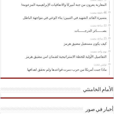
المغاربة يفرون من جنة أميركا والاتفاقيات الإبراهيمية المزعومة!
مسيرة القائد الشهيد في التبيين: بناء الوعي في مواجهة الباطل
بصــــــائر الدرجــــــات
كيف يكون مستقبل مضيق هرمز
‏يوم واحد مضت
التفاصيل الأولية للخطة الاستراتيجية لضمان امن مضيق هرمز
‏يومين مضت
ماذا جنت أمريكا من حرب دمرت قواعدها ولم تحقق اهدافها
الأمام الخامنئي
أخبار في صور