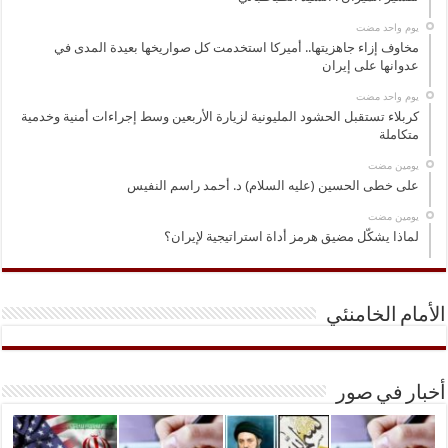
‏يوم واحد مضت
مخاوف إزاء جاهزيتها.. أميركا استخدمت كل صواريخها بعيدة المدى في
عدوانها على إيران
‏يوم واحد مضت
كربلاء تستقبل الحشود المليونية لزيارة الأربعين وسط إجراءات أمنية وخدمية
متكاملة
‏يومين مضت
على خطى الحسين (عليه السلام) د. أحمد راسم النفيس
‏يومين مضت
لماذا يشكّل مضيق هرمز أداة استراتيجية لإيران؟
الأمام الخامنئي
أخبار في صور