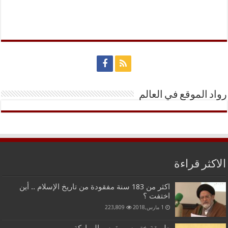
رواد الموقع في العالم
الاكثر قراءة
اكثر من 183 سنة مفقودة من تاريخ الإسلام .. أين
اختفت ؟
1 مارس,2018
223,809