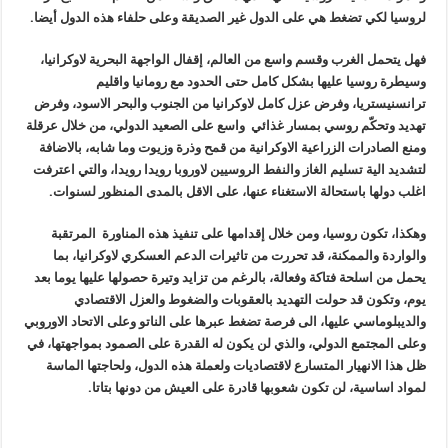
لروسيا لكي تضغط هي على الدول غير الصديقة وعلى حلفاء هذه الدول أيضا.
فهل يتحمل الغرب وقسم واسع من العالم، إقفال الواجهة البحرية لاوكرانيا،
وسيطرة روسيا عليها بشكل كامل حتى الحدود مع رومانيا واقليم
ترانسنيستريا، وفرض عزل كامل لاوكرانيا من الجنوب والبحر الاسود، وفرض
تهديد وتحكّم روسي بمسار غذائي واسع على الصعيد الدولي، من خلال عرقلة
ومنع الصادرات الزراعية الاوكرانية من قمح وذرة وزيوت وما شابه، بالاضافة
لتشديد الية تسليم الغاز والنفط الروسيين لاوروبا رويدا رويدا، والتي اعترفت
اغلب دولها باستحالة الاستغناء عنها، على الاقل بالمدى المنظور لسنوات.
وهكذا، تكون روسيا، ومن خلال إقدامها على تنفيذ هذه المناورة المرتقبة
والواردة والممكنة، قد تحررت من تاثيرات الدعم العسكري لاوكرانيا، بما
يحمل من اسلحة فتاكة وفعالة، بالرغم من تزايد وتيرة حصولها عليها يوما بعد
يوم، وتكون قد حولت التهديد بالعقوبات والضغوط والعزل الاقتصادي
والديبلوماسي عليها، الى فرصة تضغط عبرها على الناتو وعلى الاتحاد الاوروبي
وعلى المجتمع الدولي، والذي لن يكون له القدرة على الصمود بمواجهتها، في
ظل هذا الانهيار المتسارع لاقتصاديات ولعملة هذه الدول، ولحاجتها الماسة
لمواد اساسية، لن تكون شعوبها قادرة على العيش من دونها بتاتا.