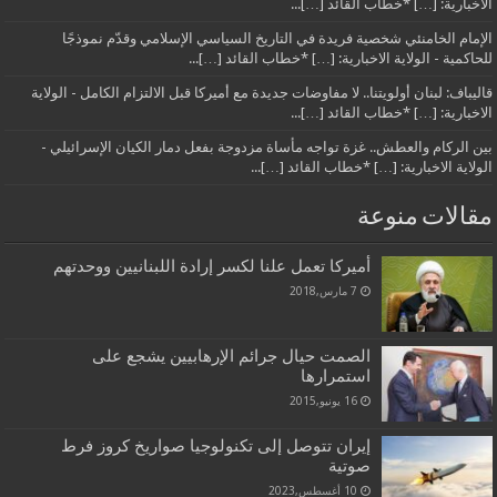
الاخبارية: […] *خطاب القائد […]...
الإمام الخامنئي شخصية فريدة في التاريخ السياسي الإسلامي وقدّم نموذجًا
للحاكمية - الولاية الاخبارية: […] *خطاب القائد […]...
قاليباف: لبنان أولويتنا.. لا مفاوضات جديدة مع أميركا قبل الالتزام الكامل - الولاية
الاخبارية: […] *خطاب القائد […]...
بين الركام والعطش.. غزة تواجه مأساة مزدوجة بفعل دمار الكيان الإسرائيلي -
الولاية الاخبارية: […] *خطاب القائد […]...
مقالات منوعة
أميركا تعمل علنا لكسر إرادة اللبنانيين ووحدتهم
7 مارس,2018
الصمت حيال جرائم الإرهابيين يشجع على
استمرارها
16 يونيو,2015
إيران تتوصل إلى تكنولوجيا صواريخ كروز فرط
صوتية
10 أغسطس,2023