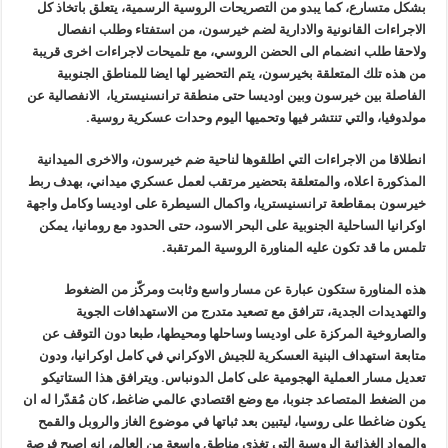
بشكل متسارع، كما يبدو من التصريحات الروسية الرسمية، يتعلق باتخاذ كل
الاجراءات القانونية والادارية لضم خيرسون، من استفتاء وطلب انفصال
ولاحقا طلب انضمام الى الحضن الروسي، مع تلميحات لاجراءات اخرى قريبة
من هذه تلك المتعلقة بخيرسون، يتم التحضير لها ايضا للمناطق الجنوبية
الفاصلة بين خيرسون وبين اوديسا حتى منطقة ترانسنيستريا، الانفصالية عن
مولدوفيا، والتي تنتشر فيها وتحميها اليوم وحدات عسكرية روسية.
انطلاقا من الاجراءات التي اطلقوها لناحية ضم خيرسون، والاخرى الميدانية
المذكورة اعلاه، والمتعلقة بتحضير مرتقب لعمل عسكري ميداني، بهدف ربط
خيرسون بمقاطعة ترانسنيستريا، واكمال السيطرة على اوديسا وكامل واجهة
اوكرانيا الساحلية الجنوبية على البحر الاسود، حتى الحدود مع رومانيا، يمكن
تلمس ما قد تكون عليه المناورة الروسية المرتقبة.
هذه المناورة ستكون عبارة عن مسار واسع وثابت ومركّز من الضغوط
والتهديدات الجدية، تترافق مع تصعيد متدرج من الاستهدافات الجوية
والصاروخية المركزة على اوديسا وساحلها ومحيطها، طبعا دون التوقف عن
متابعة استهداف البنية العسكرية للجيش الاوكراني في كامل اوكرانيا، ودون
تعديل مسار العملية الهجومية على كامل الدونباس. ويترافق هذا الستاتيكو
من الضغط المتصاعد جنوبا، مع وضع اقتصادي عالمي ضاغط، كان مُقدّرا له ان
يكون ضاغطا على روسيا، ليتبين بعد ثباتها في موضوع الغاز والروبل والقمح
والمواد الغذائية الروسية التي تغذي مناطق واسعة من العالم، انه اصبح فرصة