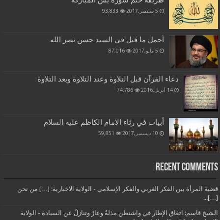
طريقة ختم سورة يس المباركة
5 سبتمبر,2017
93,833
أجمل ما قيل في السيد حسن نصر الله
5 مايو,2017
87,016
دعاء القرآن قبل التلاوة وعند التلاوة وبعد التلاوة
14 أبريل,2016
74,786
أبيات في رثاء الامام الكاظم عليه السلام
10 ديسمبر,2017
59,851
Recent Comments
قضية المرأة بين الفكر الغربي والفكر الإسلامي - الولاية الاخبارية: […] من نحن
[…]...
الشيخ قاسم: اتفاق الإطار في واشنطن مذلةٌ وعارٌ وتنازلٌ عن السيادة - الولاية