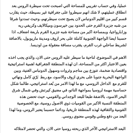
عمليا، وفي حساب تقريبي للمساحة التي اصبحت تحت سيطرة الروس بعد
انطلاق عمليتهم، لا شك انهم سيطروا على جغرافية غير بسيطة، حيث يقارب
قسم كبير من اقليم الدونباس لان يصبح تحت سيطرتهم، وحيث تمددوا شرقا
من شبه جزيرة القرم حتى الحدود بين خيرسون وميكالايف وكريفي ريه
وزابارواجيا، وبمساحة اكبر من مساحة شبه جزيرة القرم باربعة اضعاف، اذا
حسبنا ايضا الواجهة الجنوبية كاملة على بحر ازوف ومدينة ماريوبول، بالاضافة
لشريط ساحلي غرب القرم، يقترب مسافة معقولة من اوديسا.
الاهم في الموضوع، لناحية ما سيطر عليه الروس حتى الان، والذي يجب اخذه
بعين الاعتبار اكثر من المساحة، ان لهذه المنطقة الجغرافية اهمية استراتيجية
واقتصادية ضخمة، تتوزع بين مناجم وثروات وسهول الدونباس الغنية، وبين
الواجهة البحرية جنوبا على بحري ازوف والاسود، مع ربط بَرّي كامل ونهائي
للقرم مع الداخل الروسي، مع ما لهذا الامر من بُعد استراتيجي، طالما شكل
حساسية مهمة لروسيا بمواجهة الناتو، في مضيق كيرتش وفي شمال شرق
البحر الاسود، بالاضفة طبعا للبعد الوجداني والقومي، حيث تحضن هذه
المنطقة النسبة الاكبر من القوميات ذوي الاصول روسية، مع الخصوصية
القومية والثقافية لهذه المنطقة تاريخيا، ودائما حسبما يعتبر الروس، وما لهذا
البعد من دفع وطني وقومي معنوي روسي.
البعد الاستراتيجي الآخر الذي ربحته روسيا حتى الان، والتي تحضر لامتلاكه