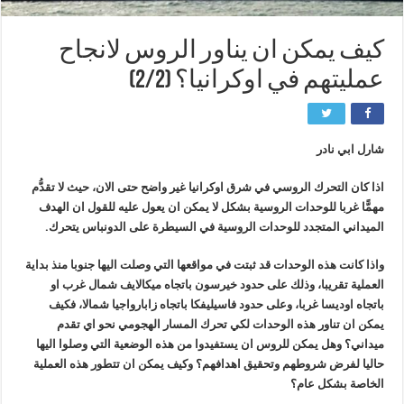
كيف يمكن ان يناور الروس لانجاح
عمليتهم في اوكرانيا؟ (2/2)
شارل ابي نادر
اذا كان التحرك الروسي في شرق اوكرانيا غير واضح حتى الان، حيث لا تقدُّم
مهمًّا غربا للوحدات الروسية بشكل لا يمكن ان يعول عليه للقول ان الهدف
الميداني المتجدد للوحدات الروسية في السيطرة على الدونباس يتحرك.
واذا كانت هذه الوحدات قد ثبتت في مواقعها التي وصلت اليها جنوبا منذ بداية
العملية تقريبا، وذلك على حدود خيرسون باتجاه ميكالايف شمال غرب او
باتجاه اوديسا غربا، وعلى حدود فاسيليفكا باتجاه زابارواجيا شمالا، فكيف
يمكن ان تناور هذه الوحدات لكي تحرك المسار الهجومي نحو اي تقدم
ميداني؟ وهل يمكن للروس ان يستفيدوا من هذه الوضعية التي وصلوا اليها
حاليا لفرض شروطهم وتحقيق اهدافهم؟ وكيف يمكن ان تتطور هذه العملية
الخاصة بشكل عام؟