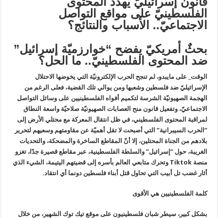
ق
انون إسرائيليّ يُهدد المحتوى
الفلسطينيّ على مواقع التواصل
الاجتماعيّ.. الأسباب والنتائج؟
بحثٌ أمريكيّ يفضح “خوارزميّة إسرائيل”
ضد المحتوى الفلسطينيّ.. ما الحل؟
الوقت_ على مايبدو، لم تنجح الحرب الإلكترونيّة التي يخوضها الاحتلال
الإسرائيليّ ضد فلسطين وشعبها ومن يوالي تلك القضية، فعلى الرغم من
الهجمة الصهيونيّة الشرسة لتكميم أفواه الفلسطينيين على وسائل التواصل
الاجتماعيّ، وتفعيل قانون منح العصابات الصهيونيّة صلاحيّة واسعة النطاق
لمراقبة المحتوى الفلسطيني، في ظل انتقال المعركة مع محتلي الأرض إلى
“الحرب السيبرانية” التي أصبحت لا تقل أهميّة عن مقاومتهم وسعيهم لتحرير
بلادهم من الجناة المحتلين، إلا أنّ المقاطع الساخرة والمضحكة، والتحديات
الغريبة، حول “إسرائيل” والسلطة الفلسطينية، عبر مقاطع قصيرة جدًا، تغزو
منصة
Tiktok
وتحرك متابعي العالم بأسره إلى قضيتهم اليتيمة، الشيء الذي
أثار غضب تل أبيب التي تحاول قتل أبناء فلسطين دونما أي انتقاد.
كلمة الفلسطينيين هي الأقوى
بشكل كبير، سيطر شبان فلسطينيون على موقع تيك توك الشهير، من خلال