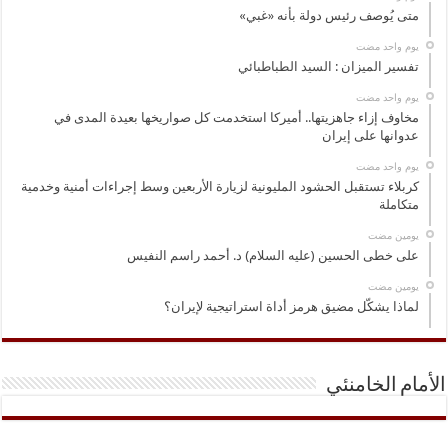
متى يُوصف رئيس دولة بأنه «غبي»
‏يوم واحد مضت
تفسير الميزان : السيد الطباطبائي
‏يوم واحد مضت
مخاوف إزاء جاهزيتها.. أميركا استخدمت كل صواريخها بعيدة المدى في
عدوانها على إيران
‏يوم واحد مضت
كربلاء تستقبل الحشود المليونية لزيارة الأربعين وسط إجراءات أمنية وخدمية
متكاملة
‏يومين مضت
على خطى الحسين (عليه السلام) د. أحمد راسم النفيس
‏يومين مضت
لماذا يشكّل مضيق هرمز أداة استراتيجية لإيران؟
الأمام الخامنئي