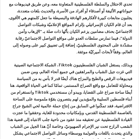
تحدي الاحتلال والسلطة الفلسطينية المتعاونة معه، وعن طريق فيديوهات مع
حيواناتهم الأليفة أو أصدقاء أو أفراد من الأسرة، والحديث بلغات متعددة،
يجلبون متابعات كبيرة لأفكارهم الهادفة والبسيطة ما جعل كلمتهم هي الأقوى،
بعد أن قام الكيان الإسرائيلي بإلزام المواقع الإعلاميّة وشبكات التواصل
الاجتماعيّ بحذف مضامين يزعم الكيان بأنّها ذات صلة بـ “الإرهاب وأمن
الدولة”، فيما تمارس سلطات العدو على مواقع التواصل الاجتماعيّ رقابة
مشدّدة على المحتوى الفلسطينيّ، إضافة إلى تضييق كبير على وصوله إلى
العالم، وفقاً لأبحاث أميركيّة موثقة.
وبذلك، يستغل الشبان الفلسطينيون
Tiktok
، الشبكة الاجتماعية الصينية
التي غزت جيل الشباب والمراهقين في جميع أنحاء العالم، ومن ضمن
فيديوهات الرقص والطبخ والمزاح هناك أيضًا قدر لا بأس به من السياسة
ومحاولة للتعامل مع واقع الصراع المستمر، تمامًا كما في الحياة الواقعية، هنا
أيضًا ساحة صراع على القضايا، ويبدو أن مستخدمي
Tiktok
وانستغرام من
أبناء فلسطين السليبة والمؤيدين لهم ينتصرون بقوّة ملموسة على الساحة
الافتراضية، فقد تمكّنوا في السابق من إنتاج حملة عالمية لحي الشيخ جراح
بالعاصمة الفلسطينة القدس، وبإمكانيات محدودة للغاية، وحققوا ما عجزت
القيادة الفلسطينية عن تحقيقه منذ عقود من ناحية جلب الانتباه إلى قضية هذا
الشعب الرازح تحت نير الإجرام الصهيونيّ، وخاصة أنّ هذا الجيل من الشباب
والذي يتحدث باللغات والعولمة ووسطاء وسائل التواصل الاجتماعي يشكل