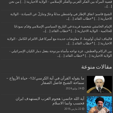
قضية المرأة بين الفكر الغربي والفكر الإسلامي - الولاية الاخبارية: […] من نحن
[…]...
الشيخ قاسم: اتفاق الإطار في واشنطن مذلةٌ وعارٌ وتنازلٌ عن السيادة - الولاية
الاخبارية: […] *خطاب القائد […]...
الإمام الخامنئي شخصية فريدة في التاريخ السياسي الإسلامي وقدّم نموذجًا
للحاكمية - الولاية الاخبارية: […] *خطاب القائد […]...
قاليباف: لبنان أولويتنا.. لا مفاوضات جديدة مع أميركا قبل الالتزام الكامل - الولاية
الاخبارية: […] *خطاب القائد […]...
بين الركام والعطش.. غزة تواجه مأساة مزدوجة بفعل دمار الكيان الإسرائيلي -
الولاية الاخبارية: […] *خطاب القائد […]...
مقالات منوعة
ما يقوله القرآن في آية الكرسي/12- حياة الأرواح –
سماحة الشيخ فاضل الصفار
24 يوليو,2024
آية الله خاتمي: هجوم الغرب لايستهدف ايران
فحسب وانما الاسلام
22 مارس,2019