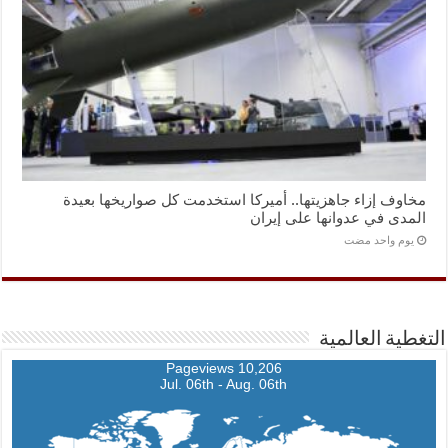
مخاوف إزاء جاهزيتها.. أميركا استخدمت كل صواريخها بعيدة
المدى في عدوانها على إيران
‏يوم واحد مضت
التغطية العالمية
10,206 Pageviews
Jul. 06th - Aug. 06th