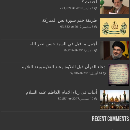
اختفت ؟
1 مارس,2018
223,809
طريقة ختم سورة يس المباركة
5 سبتمبر,2017
93,832
أجمل ما قيل في السيد حسن نصر الله
5 مايو,2017
87,016
دعاء القرآن قبل التلاوة وعند التلاوة وبعد التلاوة
14 أبريل,2016
74,786
أبيات في رثاء الامام الكاظم عليه السلام
10 ديسمبر,2017
59,851
Recent Comments