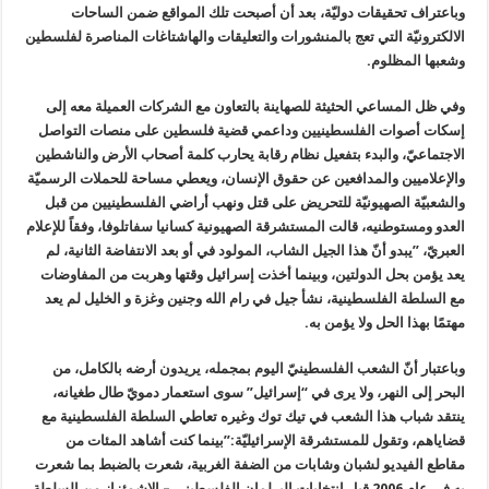
وباعتراف تحقيقات دوليّة، بعد أن أصبحت تلك المواقع ضمن الساحات
الالكترونيّة التي تعج بالمنشورات والتعليقات والهاشتاغات المناصرة لفلسطين
وشعبها المظلوم.
وفي ظل المساعي الحثيثة للصهاينة بالتعاون مع الشركات العميلة معه إلى
إسكات أصوات الفلسطينيين وداعمي قضية فلسطين على منصات التواصل
الاجتماعيّ، والبدء بتفعيل نظام رقابة يحارب كلمة أصحاب الأرض والناشطين
والإعلاميين والمدافعين عن حقوق الإنسان، ويعطي مساحة للحملات الرسميّة
والشعبيّة الصهيونيّة للتحريض على قتل ونهب أراضي الفلسطينيين من قبل
العدو ومستوطنيه، قالت المستشرقة الصهيونية كسانيا سفاتلوفا، وفقاً للإعلام
العبريّ، ”يبدو أنّ هذا الجيل الشاب، المولود في أو بعد الانتفاضة الثانية، لم
يعد يؤمن بحل الدولتين، وبينما أخذت إسرائيل وقتها وهربت من المفاوضات
مع السلطة الفلسطينية، نشأ جيل في رام الله وجنين وغزة و الخليل لم يعد
مهتمًا بهذا الحل ولا يؤمن به.
وباعتبار أنّ الشعب الفلسطينيّ اليوم بمجمله، يريدون أرضه بالكامل، من
البحر إلى النهر، ولا يرى في “إسرائيل” سوى استعمار دمويّ طال طغيانه،
ينتقد شباب هذا الشعب في تيك توك وغيره تعاطي السلطة الفلسطينية مع
قضاياهم، وتقول للمستشرقة الإسرائيليّة:”بينما كنت أشاهد المئات من
مقاطع الفيديو لشبان وشابات من الضفة الغربية، شعرت بالضبط بما شعرت
به في عام 2006 قبل انتخابات البرلمان الفلسطيني – الاشمئزاز من السلطة