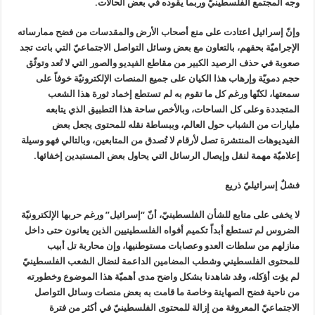
وجه المجتمع الفلسطينيّ وربما يقوده في بعض الحالات.
وإنّ إسرائيل اعتادت على منع أصحاب الأرض والمقدسات من فضح ممارساته
الإجراميّة بحقهم، بالتعاون مع بعض وسائل التواصل الاجتماعيّ التي باتت تجد
صعوبة في حذف الرصيد الكبير من مقاطع الفيديو والصور التي لا تُعد وتوثّق
حجم دمويّة وإرهاب هذا الكيان على جميع المنصات الإلكترونيّة خوفاً على
سمعتها، لكنّها ورغم كل ما تقوم به لم تستطع إخماد ثورة هذا الشعب
المتجددة وعلى كل الساحات، وبالأخص ساحة هذا التطبيق الذي يتابعه
مليارات من الشباب حول العالم، وببساطة نقله للمحتوى يجعل بعض
الفيديوهات المنتشرة تصل لأرقام لا تُصدق من المتابعين، وبالتالي فهو وسيلة
إعلاميّة مهمة لنقل وإيصال الرسائل التي يحاول بعض المستبدين إخفائها.
فشلٌ إسرائيليّ ذريع
لا يخفى على متابع للشأن الفلسطينيّ، أنّ “إسرائيل” ورغم حربها الإلكترونيّة
الضروس لم تستطع أبداً تكميم أفواه الفلسطينيين الذين يعانون حتى داخل
منازلهم من سلطات العدو وعصابات مستوطنيها، وإن محاربة تل أبيب
للمحتوى الفلسطيني وشطب المضامين الداعمة لنضال الشعب الفلسطينيّ
لم يؤت أؤكله، وقد شاهدنا بشكل واضح مدى أهميّة هذا الموضوع وخطورته
من ناحية فضح الصهاينة وخاصة ما قامت به بعض منصات وسائل التواصل
الاجتماعيّ المعروفة من إزالة للمحتوى الفلسطينيّ في أكثر من فترة