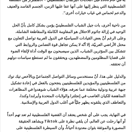
الفلسطينية التي ينظر إليها على أنها عفا عليها الزمن، الجسم الفاسد والعنيف
والدعم لحماس في غياب خيارات أخرى”.
من ناحية أخرى، بات جيل الشباب الفلسطينيّ يؤمن بشكل كامل بأنّ الحل
الوحيد في إزالة جاثوم الاحتلال هو المقاومة الكاملة والمقاطعة الشاملة،
وعلى الرغم أنّ بعض القيادات السياسيّة في الدول العربية تواصل التعاون مع
محتل الأراضي العربيّة، إلا أنّه لا يمكن تجاهل قوة التضامن والروابط التي
تتشكل بين المؤثرين الشباب، الذين سيصبحون مع الوقت أداة لإلقاء الضوء
على قضايا المظلومين والمضطهدين، ويحققون ما لم تستطع سياسات دولهم
أن تحققه.
والدليل على هذا، أنّ مستخدمي وسائل التواصل الجتماعيّ وبالأخص تيك توك
من الفلسطينيين والمؤيدين للفلسطينيين ينجحون بالفعل في إعادة تشكيل
جبهة عربية ودولية مختلفة عما نعرفه، هؤلاء الشباب شوهدوا في المظاهرات
المناهضة للكيان الغاصب في إنجلترا والولايات المتحدة وأيرلندا وكندا،
والتعاطف الذي يتلقونه يظهر جليّاً في أغلب الدول العربية والإسلامية
.
في النهاية، يجب على أي شخص يعتقد أن القضية الفلسطينية لم تعد تهم أحداً
أو أنها رحلت عن العالم، أن يلقي نظرة على
Tiktok
ويشاهد الحقيقة
المصورة والموثقة بثوان معدودة أحياناً، وأن السيطرة الفلسطينية على