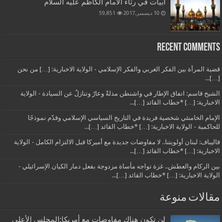
أبيات في رثاء الامام الكاظم عليه السلام
10 ديسمبر,2017
59,851
Recent Comments
قضية المرأة بين الفكر الغربي والفكر الإسلامي - الولاية الاخبارية: […] من نحن
[…]...
الشيخ قاسم: اتفاق الإطار في واشنطن مذلةٌ وعارٌ وتنازلٌ عن السيادة - الولاية
الاخبارية: […] *خطاب القائد […]...
الإمام الخامنئي شخصية فريدة في التاريخ السياسي الإسلامي وقدّم نموذجًا
للحاكمية - الولاية الاخبارية: […] *خطاب القائد […]...
قاليباف: لبنان أولويتنا.. لا مفاوضات جديدة مع أميركا قبل الالتزام الكامل - الولاية
الاخبارية: […] *خطاب القائد […]...
بين الركام والعطش.. غزة تواجه مأساة مزدوجة بفعل دمار الكيان الإسرائيلي -
الولاية الاخبارية: […] *خطاب القائد […]...
مقالات منوعة
لن تكون هناك مفاوضات مع أمريكا:المجلس الأعلى