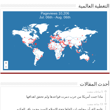
التغطية العالمية
10,206 Pageviews
Jul. 06th - Aug. 06th
أحدث المقالات
ماذا جنت أمريكا من حرب دمرت قواعدها ولم تحقق اهدافها
علوم القرآن محاضرات القاها حجة الاسلام السيد محمد باقر الحكيم