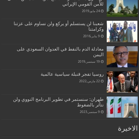
للأمن القومي الإيراني
24 مايو,2019
شعبنا لن يستسلم أو يركع ولن نساوم على عزتنا
وكرامتنا
9 يناير,2016
معادلة الدم بالنفط في العدوان السعودي على
اليمن
19 سبتمبر,2019
روسيا تفجر قنبلة سياسية عالمية
22 مارس,2022
طهران: سنستمر في تطوير البرنامج النووي ولن
نتأثر بالضغوط
9 سبتمبر,2023
الاخيرة