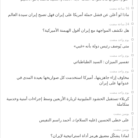
ماذا لو أعلن عن فشل حملة أمريكا على إيران فهل تصبح إيران سيدة العالم
هل تكشف المواجهة مع إيران أفول الهيمنة الأميركية؟
‏يوم واحد مضت
متى يُوصف رئيس دولة بأنه «غبي»
‏يوم واحد مضت
تفسير الميزان : السيد الطباطبائي
‏يوم واحد مضت
مخاوف إزاء جاهزيتها.. أميركا استخدمت كل صواريخها بعيدة المدى في
عدوانها على إيران
‏يوم واحد مضت
كربلاء تستقبل الحشود المليونية لزيارة الأربعين وسط إجراءات أمنية وخدمية
متكاملة
‏يومين مضت
على خطى الحسين (عليه السلام) د. أحمد راسم النفيس
‏يومين مضت
لماذا يشكّل مضيق هرمز أداة استراتيجية لإيران؟