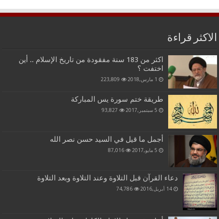
الاكثر قراءة
اكثر من 183 سنة مفقودة من تاريخ الإسلام .. أين
اختفت ؟
1 مارس,2018
223,809
طريقة ختم سورة يس المباركة
5 سبتمبر,2017
93,827
أجمل ما قيل في السيد حسن نصر الله
5 مايو,2017
87,016
دعاء القرآن قبل التلاوة وعند التلاوة وبعد التلاوة
14 أبريل,2016
74,786