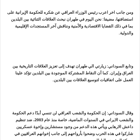
ومن جانب اخر اعرب رئيس الوزراء العراقي عن شكره للحكومة الإيرانية على
استضافتها، مضيفا: نحن اليوم في طهران نبحث العلاقات الثنائية بين البلدين
بما في ذلك القضايا الاقتصادية والأمنية ونناقش آخر المستجدات الإقليمية
والدولية.
وتابع السوداني: زيارتي الي طهران تهدف إلى تعزيز العلاقات التاريخية بين
العراق وإيران. كما أن النقاط المشتركة الموجودة بين البلدين تؤكد علينا
العمل على اتفاقيات لتوسيع العلاقات بين البلدين.
وقال السوداني: إن الحكومة والشعب العراقي لن تنسي أبدًا دعم الحكومة
والشعب الايراني في السنوات الماضية، خاصة منذ عام 2003، ضد تنظيم
داعش الارهابي ويأتي هذه الدعم من وجود مستشارين وإخوة عسكريين
شاركوا في هذه الحرب وضحوا بأرواحهم إلى جانب إخوانهم العراقيين في