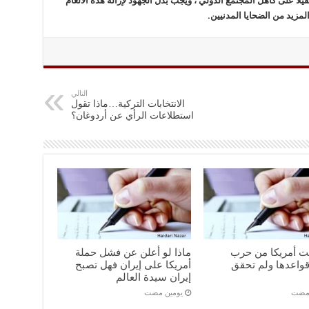
ثقيلاً على كاهل المجتمع الدولي ، ويجب بذل الجهود لإزالة هذه الألغام
مزيد من الضحايا المدنيين.
التالي
الانتخابات التركية…ماذا تقول
استطلاعات الرأي عن أردوغان؟
نت أمريكا من حرب
ماذا لو أعلن عن فشل حملة
واعدها ولم تحقق
أمريكا على إيران فهل تصبح
إيران سيدة العالم
 مضت
‏يومين مضت