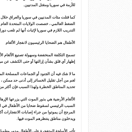
للأزمة في سوريا ومقتل المدنيين.
كما قتلت مئات المدنيين في سوريا والعراق خلا
التدريب اللازم في سوريا لإثبات أنها لم تلعب دورا
الأطفال هم الضحايا الرئيسيون لانفجار الألغام
تسمح التكلفة المنخفضة وسهولة تصنيع الألغام ا
إظهار أي قلق بشأن إزالتها أو حتى الكشف عن مو
ما لا شك فيه أن الجنود أو الجماعات المسلحة ال
لغم من أجل تقليل الخسائر إلى أدنى حد ممكن ،
تحديد المناطق الخطرة ولهذا السبب فإن أكثر من 90٪ من ضحايا انفجار الألغام هم من المدنيين وخاصة الأطفا
الألغام الأرضية هي بذور الموت التي يزرعها الإرهاب
السبب الرئيسي لسقوط ضحايا من الأطفال في ال
المرجح أن يموتوا من جراء إصابات الانفجارات أكثر
ويدخلون مناطق ينتظرهم الموت فيها.
تأثير الأسلحة المتفجرة على الأطفال مدمر وطويل 