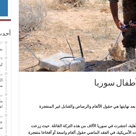
أحدث
بص
كي
‏ي
ال
أطفال سوريا
مض
‏ي
ما
بعد نهايتها هي حقول الألغام والرصاص والقنابل غير المنفجرة
اه
‏ي
عل
هلية، انتشرت في سوريا الآلاف من هذه التركة القاتلة. حيث زرعت
مح
 الأمريكية، في العقد الماضي حقول ألغام واسعة أو أفخاخا متفجرة