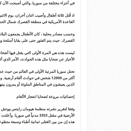
في أجزاء مختلفة من سوريا، والتي أصبحت الآن ك
اذ قُتل ثلاثة أطفال وأصيب اثنان آخران، يوم الاث
القاعدة الأمريكية في منطقة القصرك شمال الح
وحسب مصادر محلية ، كان الأطفال يجمعون البلاس
القصرك. حيث يتم العثور حتى على بقايا أسلحة و
ليست هذه هي المرة الأولى التي يقتل فيها أشخا
الأخبار عن ضحايا مثل هذه الحوادث، الأمر الذي أ
أكثر من 12000 شخص في حوادث ألغام أ
الذين يعيشون في المناطق الملوثة أو يمرون بينها
إحصائيات مروعة لضحايا انفجار الألغام
وفقا لتقرير نشرته منظمة هيومان رايتس ووتش ومق
هذه إن من بين القتلى ثمانية أطباء وسبعة متطو