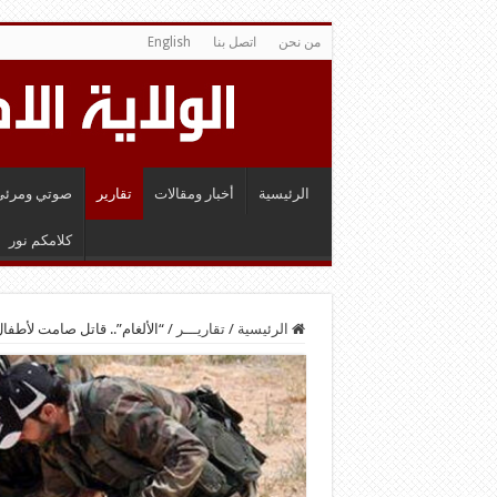
من نحن
اتصل بنا
English
الرئيسية
أخبار ومقالات
تقارير
صوتي ومرئي
كلامكم نور
الرئيسية
/
تقاريـــر
/
“الألغام”.. قاتل صامت لأطفا