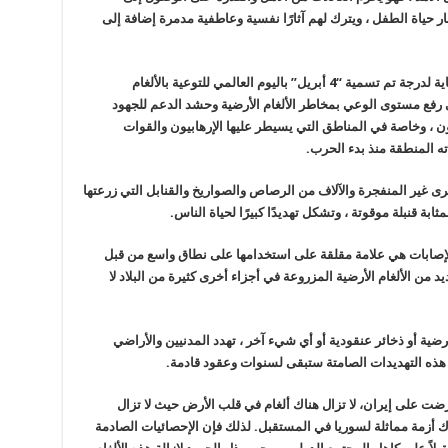
ار حياة الطفل ، ويترك لهم آثارًا نفسية وعاطفية مدمرة إضافة إلى
إن عدد ضحايا الألغام الأرضية في العالم رهيب للغاية لدرجة تم تسمية “4 أبريل” باليوم العالمي للتوعية بالألغام
ى رفع مستوى الوعي بمخاطر الألغام الأرضية وحشد الدعم للجهود
يون ، وخاصة في المناطق التي يسيطر عليها الإرهابيون والقوات
ته المنطقة منذ بدء الحرب.
أخرى غير المنفجرة والآلاف من الرصاص والصواريخ والقنابل التي زرعتها
ابة قنبلة موقوتة ، وتشكل تهديدًا كبيرًا لحياة الناس.
والإصابات هي علامة مقلقة على استخدامها على نطاق واسع من قبل
د من الألغام الأرضية المزروعة في أجزاء أخرى كثيرة من البلاد لا
 أرضية أو ذخائر عنقودية أو أي شيء آخر ، تهدد المدنيين والأراضي
 هذه التهديدات الصامتة ستبقى لسنوات وعقود قادمة.
رضت على إيران، لا تزال هناك ألغام في قلب الأرض حيث لا تزال
ك أزمة مماثلة لسوريا في المستقبل. لذلك فإن الإحصائيات الصادمة