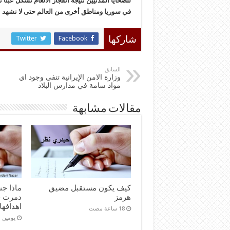
للضحايا المدنيين نتيجة انفجار الألغام تشكل عبئاً 
في سوريا ومناطق أخرى من العالم حتى لا نشهد ال
Twitter
Facebook
شاركها
السابق
وزارة الامن الإيرانية تنفى وجود اي
مواد سامة في مدارس البلاد
مقالات مشابهة
كيف يكون مستقبل مضيق
ماذا ج
هرمز
دمرت ق
اهدافها
‏يومين