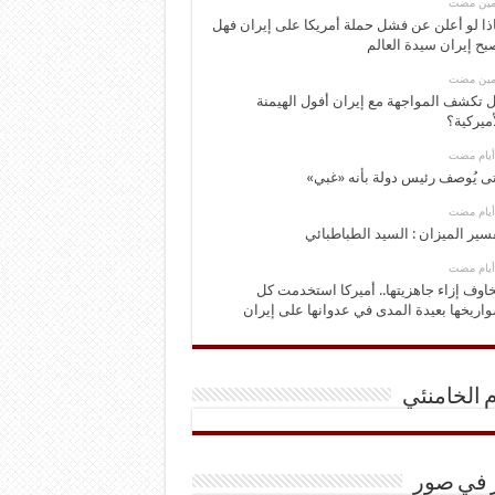
ومين مضت
ذا لو أعلن عن فشل حملة أمريكا على إيران فهل
بح إيران سيدة العالم
ومين مضت
 تكشف المواجهة مع إيران أفول الهيمنة
أميركية؟
ى يُوصف رئيس دولة بأنه «غبي»
سير الميزان : السيد الطباطبائي
اوف إزاء جاهزيتها.. أميركا استخدمت كل
اريخها بعيدة المدى في عدوانها على إيران
م الخامنئي
ر في صور