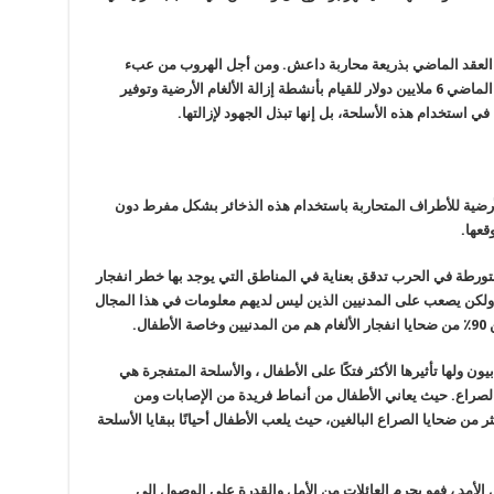
ل العقد الماضي بذريعة محاربة داعش. ومن أجل الهروب من عبء
الضغط العالمي ، خصصت الولايات المتحدة العام الماضي 6 ملايين دولار للقيام بأنشطة إزالة الألغام الأرضية وتوفير
 في استخدام هذه الأسلحة، بل إنها تبذل الجهود لإزالتها.
لأرضية للأطراف المتحاربة باستخدام هذه الذخائر بشكل مفرط دون
قعها.
متورطة في الحرب تدقق بعناية في المناطق التي يوجد بها خطر انفجار
 ولكن يصعب على المدنيين الذين ليس لديهم معلومات في هذا المجال
ل.
يون ولها تأثيرها الأكثر فتكًا على الأطفال ، والأسلحة المتفجرة هي
صراع. حيث يعاني الأطفال من أنماط فريدة من الإصابات ومن
 من ضحايا الصراع البالغين، حيث يلعب الأطفال أحيانًا ببقايا الأسلحة
الأمد ، فهو يحرم العائلات من الأمل والقدرة على الوصول إلى