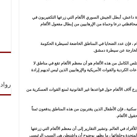
ة داعش، أبطل الجيش السوري الألغام التي زرعها التكفيريون في
حافظتي درعا وحماة من الإرهابيين من إبطال مفعول الألغام
م ، فإن عدد الضحايا في المناطق الخاضعة لسيطرة الحكومة
 الخارجة عن سيطرة دمشق.
خلص الكامل من هذه الألغام هو أن معظم الألغام تقع في مناطق لا
الكردية والقوات الأمريكية والإرهابيين الذين ليس لديهم إرادة
رواد 
رع آلاف الألغام حول قواعدها غير القانونية لمنع القوات العسكرية من
سكنية ، فإن الأطفال الذين يقتربون من هذه المناطق يدفعون ثمناً
حقول الألغام.
لأفراد في العالم. وتشير التقارير إلى أن معظم الألغام التي زرعتها
المتحدة وحلفائها ، ما يظهر بوضوح أن واشنطن هي السبب الرئيسي