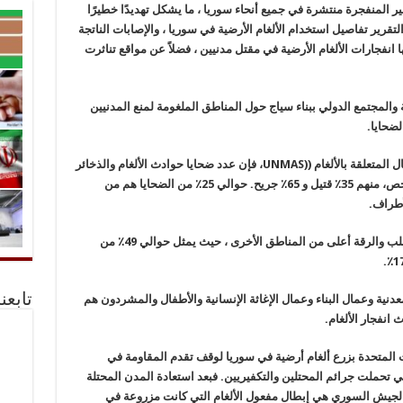
ير المنفجرة منتشرة في جميع أنحاء سوريا ، ما يشكل تهديدًا خطيرًا
التقرير تفاصيل استخدام الألغام الأرضية في سوريا ، والإصابات الناتجة
 انفجارات الألغام الأرضية في مقتل مدنيين ، فضلاً عن مواقع تناثرت
المجتمع الدولي ببناء سياج حول المناطق الملغومة لمنع المدنيين
لضحايا.
 المتعلقة بالألغام (
UNMAS)
، فإن عدد ضحايا حوادث الألغام والذخائر
المتفجرة في سوريا يصل إلى أكثر من 12000 شخص، منهم 35٪ قتيل و 65٪ جريح. حوالي 25٪ من الضحايا هم من
ويبلغ عدد ضحايا انفجارات الألغام في محافظتي حلب والرقة أعلى من المناطق الأخرى ، حيث يمثل حوالي 49٪ من
تابعن
عدنية وعمال البناء وعمال الإغاثة الإنسانية والأطفال والمشردون هم
انفجار الألغام.
ات المتحدة بزرع ألغام أرضية في سوريا لوقف تقدم المقاومة في
تي تحملت جرائم المحتلين والتكفيريين. فبعد استعادة المدن المحتلة
ا الجيش السوري هي إبطال مفعول الألغام التي كانت مزروعة في