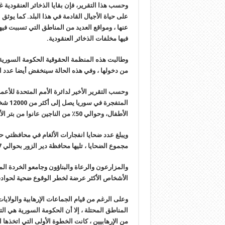
وحسب هذا التقرير، فإن بقايا الذخائر العنقودية غ
على حياة الأجيال القادمة في هذا البلد. كما يوثق 
عنها ، ومواقع العديد من المناطق التي تسببت فيها
فيها مخلفات الذخائر العنقودية.
وطالبت هذه المنظمة الحقوقية الحكومة السورية و
من دخولها ، وفي هذه الحالة سينخفض ​​أيضا عدد ا
وحسب التقرير الأخير لدائرة الأمم المتحدة للأعمال
الأطفال، وحوالي 50٪ من الناجين عانوا من بتر الأطراف.
مجموع الضحايا ، تليها محافظة دير الزور بحوالي 17٪.
والمزارعون والرعاة والبناؤون وجامعو الخردة الم
الأشخاص الأكثر عرضة لخطر الوقوع ضحية لحوادث 
وعلى الرغم من قيام الجماعات الإرهابية والولاي
المناطق المحتلة ، إلا أن الحكومة السورية هي ال
من الإرهابيين ، كانت الخطوة الأولى التي اتخذه