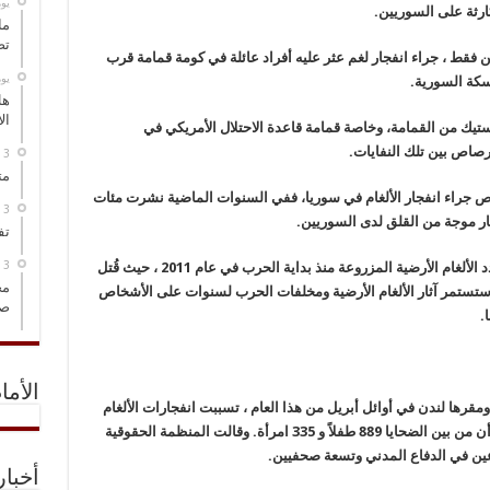
‏ي
ارثة على السوريين.
ما
تص
نين فقط ، جراء انفجار لغم عثر عليه أفراد عائلة في كومة قمامة قرب
‏ي
سكة السورية.
هل
ال
تيك من القمامة، وخاصة قمامة قاعدة الاحتلال الأمريكي في
رصاص بين تلك النفايات.
مت
ص جراء انفجار الألغام في سوريا، ففي السنوات الماضية نشرت مئات
ثار موجة من القلق لدى السوريين.
تف
تحتل سوريا المرتبة الأولى في العالم من حيث عدد الألغام الأرضية المزروعة منذ بداية الحرب في عام 2011 ، حيث قُتل
مخ
رضية. وستستمر آثار الألغام الأرضية ومخلفات الحرب لسنوات على الأشخاص
صو
.
الأما
رها لندن في أوائل أبريل من هذا العام ، تسببت انفجارات الألغام
الأرضية في مقتل 3353 مدنياً في سوريا. وأعلنت أن من بين الضحايا 889 طفلاً و 335 امرأة. وقالت المنظمة الحقوقية
عين في الدفاع المدني وتسعة صحفيين.
أخبا