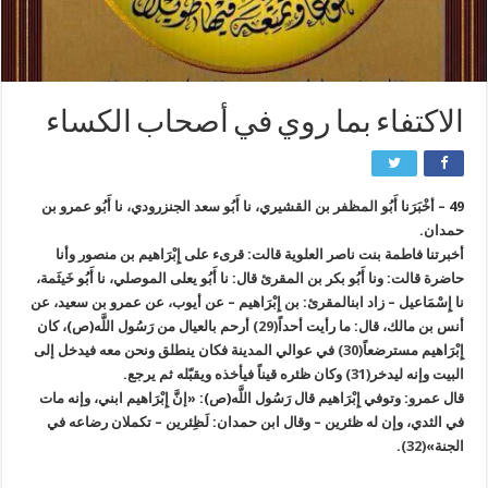
الاكتفاء بما روي في أصحاب الكساء
49 – أخْبَرَنا أَبُو المظفر بن القشيري، نا أَبُو سعد الجنزرودي، نا أَبُو عمرو بن
حمدان.
أخبرتنا فاطمة بنت ناصر العلوية قالت: قرى‏ء على إِبْرَاهيم بن منصور وأنا
حاضرة قالت: ونا أَبُو بكر بن المقرئ قال: نا أَبُو يعلى الموصلي، نا أَبُو خَيثَمة،
نا إِسْمَاعيل – زاد ابن‏المقرئ: بن إِبْرَاهيم – عن أيوب، عن عمرو بن سعيد، عن
أنس بن مالك، قال: ما رأيت أحداً
(29)
أرحم بالعيال من رَسُول اللَّه(ص)، كان
إِبْرَاهيم مسترضعاً
(30)
في عوالي المدينة فكان ينطلق ونحن معه فيدخل إلى
البيت وإنه ليدخر
(31)
وكان ظئره قيناً فيأخذه ويقبّله ثم يرجع.
قال عمرو: وتوفي إِبْرَاهيم قال رَسُول اللَّه(ص): «إنَّ إِبْرَاهيم ابني، وإنه مات
في الثدي، وإن له ظئرين – وقال ابن حمدان: لَظِئرين – تكملان رضاعه في
الجنة»
(32)
.