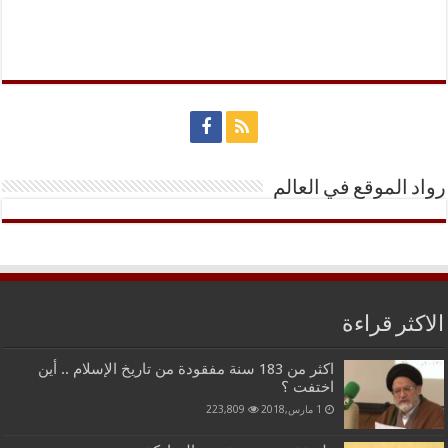
رواد الموقع في العالم
الاكثر قراءة
اكثر من 183 سنة مفقودة من تاريخ الإسلام .. أين
اختفت ؟
1 مارس,2018
223,809