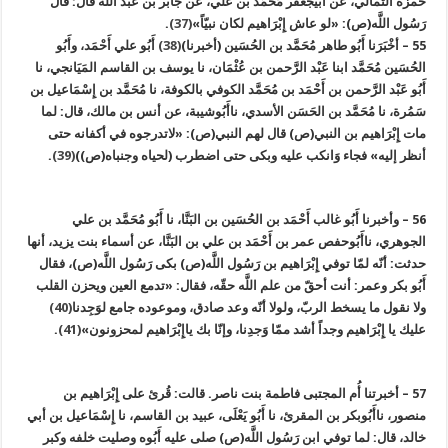
حمزة الثمالي، عن أبي‏جعفر مُحَمَّد بن علي، عن جابر بن عَبْد اللَّه قال: قال
رَسُول اللَّه(ص): «لو عاش إِبْرَاهيم لكان نبيّاً»
(37)
.
55 – أخْبَرَنا أَبُو طاهر مُحَمَّد بن الحُسَين (أخبرنا)
(38)
أَبُو علي أَحْمَد، وأَبُو
الحُسَين مُحَمَّد ابنا عَبْد الرَّحمن بن عُثْمَان، نا يوسف بن القاسم المَيَانجي، نا
أَبُو عَبْد الرَّحمن بن أَحْمَد بن مُحَمَّد الكوفي بالكوفة، نا مُحَمَّد بن إِسْمَاعيل بن
سَمُرة، نا مُحَمَّد بن الحَسَن الأسدي، ناأَبُوشيبة، عن أنس بن مالك، قال: لما
مات إِبْرَاهيم بن النبي(ص) قال لهم النبي(ص): «لاتدرجوه في أكفانه حتى
أنظر إليه» فجاء وَانكب عليه وبكى حتى اضطرب (لحياه وجنباه(ص))
(39)
.
56 – وأخبرنا أَبُو غالب أَحْمَد بن الحُسَين بن البَنَّا، نا أَبُو مُحَمَّد بن علي
الجوهري، ناأَبُوحفص عمر بن أَحْمَد بن علي بن البَنَّا، عن أسماء بنت يزيد، أنها
حدثت: أنّه لمّا توفي إِبْرَاهيم بن رَسُول اللَّه(ص) بكى رَسُول اللَّه(ص)، فقال
أَبُو بكر وعمر: أنت أحقّ من علم اللَّه حقّه، فقال: «تدمع العين ويحزن القلب
ولا نقول ما يسخط الربّ، ولولا أنّه وعد صادق، وموعوده جامع لوَجِدنا
(40)
عليك يا إِبْرَاهيم وجداً أشد ممّا وَجدِنا، وإنّا بك ياإِبْرَاهيم لمحزونون»
(41)
.
57 – أخبرتنا أُم المجتبى فاطمة بنت ناصر. قالت: قُرئ على إِبْرَاهيم بن
منصور، ناأَبُوبكر بن المقرئ، نا أَبُو يَعْلَى، عبيد بن القاسم، نا إِسْمَاعيل بن أبي
خالد، قال: لما توفي ابن رَسُول اللَّه(ص) صلى عليه أَبُوه وصليت خلفه وكبر