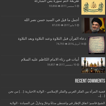
طريقة ختم سورة يس المباركة
5 سبتمبر,2017
93,866
أجمل ما قيل في السيد حسن نصر الله
5 مايو,2017
87,030
دعاء القرآن قبل التلاوة وعند التلاوة وبعد التلاوة
14 أبريل,2016
74,793
أبيات في رثاء الامام الكاظم عليه السلام
10 ديسمبر,2017
59,857
Recent Comments
قضية المرأة بين الفكر الغربي والفكر الإسلامي - الولاية الاخبارية: […] من نحن
[…]...
الشيخ قاسم: اتفاق الإطار في واشنطن مذلةٌ وعارٌ وتنازلٌ عن السيادة - الولاية