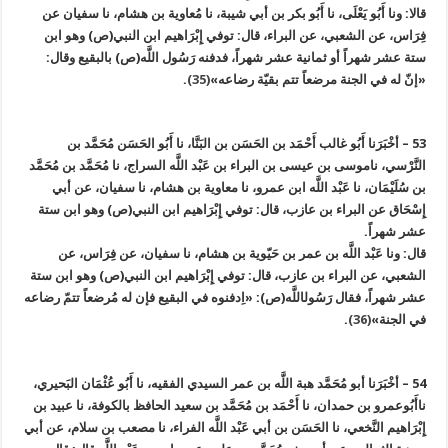
قالا: ونا أَبُو يَعْلَى، نا أَبُو بكر بن أبي شيبة، نا مُعاوية بن هشام، نا سفيان عن
فِرَاس، عن الشعبي، عن البراء، قال: توفي إِبْرَاهيم ابن النبي(ص) وهو ابن
ستة عشر شهراً أو ثمانية عشر شهراً، فدفنه رَسُول اللَّه(ص) بالبقيع وقال:
«إنّ له في الجنة مرضعاً تتم بقيّة رضاعه»
(35)
.
53 – أخْبَرَنا أَبُو غالب أَحْمَد بن الحَسَن بن البَنَّا، نا أَبُو الحَسَن مُحَمَّد بن
النَّرْسي، ناموسى بن عيسى بن البراء بن عَبْد اللَّه السراج، نا مُحَمَّد بن مُحَمَّد
بن سُلَيْمَان، نا عَبْد اللَّه ابن عمرو، نا معاوية بن هشام، نا سفيان، عن أبي
إِسْحَاق عن البراء بن عازب، قال: توفي إِبْرَاهيم ابن النبي(ص) وهو ابن ستة
عشر شهراً.
قال: ونا عَبْد اللَّه بن عمر بن حَيّوية بن هشام، نا سفيان، عن فِرَاس، عن
الشعبي، عن البراء بن عازب، قال: توفي إِبْرَاهيم ابن النبي(ص) وهو ابن ستة
عشر شهراً، فقال رَسُول‏اللَّه(ص): «اِدفنوه في البقيع فإن له مُرضعاً تتمّ رضاعه
في الجنة»
(36)
.
54 – أخْبَرَنا أبو مُحَمَّد هبة اللَّه بن عمر السيدي الفقيه، نا أَبُو عُثْمَان البَحيري،
ناأَبُوعمرو بن حمدان، نا أَحْمَد بن مُحَمَّد بن سعيد الحافظ بالكوفة، نا عبيد بن
إِبْرَاهيم النَّخعي، نا الحَسَن بن أبي عَبْد اللَّه الفراء، نا مصعب بن سلام، عن أبي