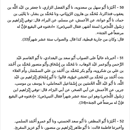
50 – أخْبَرَنا أَبُو سهل بن سعدويه، نا أَبُو الفضل الرَازي، نا جعفر بن عَبْد اللَّه بن
يعقوب فتذاكرنا، مُحَمَّد بن هارون الرُويَاني، ونا مُحَمَّد بن بشار، نا يَحْيَى‏ بن
حماد، نا أَبُو عوانة، عن الأعمش، عن مسلم، عن البراء، قال: توفي إِبْرَاهيم بن
رَسُول اللَّه(ص) لستة أشهر، فقال النبي(ص): «ادفنوه في البقيع فإنَّ له
مرضعاً في الجنة».
قال: وكان من جارية قبطية، كذا قال. والصواب ستة عشر شهراً
(33)
.
51 – أخبرناه عالياً على الصواب أَبُو سعد بن البغدادي، نا أَبُو القاسم عَبْد
الرَّحمن وأَبُوعمر عَبْد الوهاب، نا مُحَمَّد بن إِسْحَاق وأَبُو منصور مُحَمَّد بن أَحْمَد
بن علي بن شكرويه، وأَبُو بكر مُحَمَّد بن أَحْمَد بن علي السمْسَار، وأُم العلاء
بنت أَحْمَد بن مُحَمَّد بن الحَسَن حَيوُية، قالوا: نا أَبُو إِسْحَاق إِبْرَاهيم بن عَبْد
اللَّه، نا أَبُو عَبْد اللَّه الحُسَين بن إِسْمَاعيل المحاملي، نا يوسف بن موسى،
جرير، عن الأعمش عن أبي الصخر، عن أبي البرَاء، قال: توفي إِبْرَاهيم ابن
رَسُول اللَّه(ص) وهو ابن ستة عشر شهراً فقال النبي(ص): «اِدفنوه في البقيع
فإنّ له مرضعاً في الجنة»
(34)
.
52 – أخْبَرَنا أَبُو المظفر، نا أَبُو سعد الحسني، ونا أَبُو عمرو أَحْمَد السلمي.
وأخبرتنا فاطمة قالت: نا أَبُو طاهر إِبْرَاهيم بن منصور، نا أَبُو عزيز المقرئ.