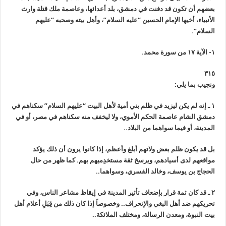
بعضهم أن تكون قد دفنت في دمشق، بلد أعدائها، وعاصمة ملك قتلة وارث
الأنبياء، أخيها الإمام الحسين “عليه السلام”، وأهل بيته وصحبه “عليهم
السلام”.
١- الآية ١٧ من سورة محمد.
٣١٥
ونجيب بما يلي:
١ ـ إنه لم يكن ليزيد في ظلم بني أمية لأهل البيت “عليهم السلام” سكناهم في
دمشق الشام عاصمة الحكم الأموي، ولا ليخفف منه سكناهم في مصر، أو في
المدينة، أو فيما سواهما من البلاد..
بل قد يكون ظلم بعض ولاتهم أبلغ وأعظم، إذا كانوا يرون أن ذلك يؤكد
مواقعهم لدى أسيادهم، ويرسخ ثقة مستخدِميهم بهم. كما ظهر من حال
الحجاج بن يوسف، وخالد القسري، وسواهما..
٢ ـ قد كان ثمة قرار بإضعاف تأثير المدينة في إيقاظ مشاعر الناس، وفي
تحريكهم ضد أهل البغي والإنحراف.. وخصوصاً إذا كان ذلك من قِبَلِ أعلام أهل
بيت النبوة، ومعدن الرسالة، ومختلف الملائكة..