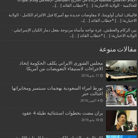
للحاكمية - الولاية الاخبارية: […] *خطاب القائد […]...
قاليباف: لبنان أولويتنا.. لا مفاوضات جديدة مع أميركا قبل الالتزام الكامل - الولاية
الاخبارية: […] *خطاب القائد […]...
بين الركام والعطش.. غزة تواجه مأساة مزدوجة بفعل دمار الكيان الإسرائيلي -
الولاية الاخبارية: […] *خطاب القائد […]...
مقالات منوعة
مجلس الشورى الايراني يكلف الحكومة إتخاذ
الاجراءات لاستيفاء التعويضات من أمريكا
17 مايو,2016
تورط امراء السعودية بهجمات سبتمبر ومخابراتها
اغتالت حتر
4 أكتوبر,2016
يران مضت بخطوات استثنائية طيلة 4 عقود
18 مايو,2019