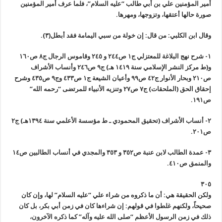
أمير المؤمنين علي بن أبي طالب “عليه السلام”، فلما عرف أمير المؤمنين
صورة حالها أعتقها، وتزوجها، ومهرها.
وقال ابن الكلبي: من قال: إن خولة من سبي اليمامة فقد أبطل(٣).
١- شرح نهج البلاغة للمعتزلي ج١ ص٢٤٤ و ٢٤٥ وقاموس الرجال ج٨ ص١٦٠
و(ط مركز النشر الإسلامي سنة ١٤١٩ هـ) ج٩ ص٢٤٦ وأنساب الأشراف
ص٢١٠ وبحار الأنوار ج٤٢ ص٩٩ وأعيان الشيعة ج١ ص٤٣٣ وج٩ ص٤٣٥ وشرح
إحقاق الحق (الملحقات) ج٧ ص٢٧ وتنزيه الأنبياء للمرتضى “رحمه الله”
ص١٩١.
٢- أنساب الأشراف (تحقيق المحمودي ـ ط مؤسسة الأعلمي سنة ١٣٩٤هـ) ج٢
ص٢٠١.
٣- عمدة الطالب لابن عنبة ص٣٥٢ و ٣٥٣ والمجدي في أنساب الطالبين ص١٤
والمنمق ص٤١٠.
٣٠٥
ولكن الحقيقة هي: أن ما ذكروه من شراء علي “عليه السلام” لها، وإن كان
صحيحاً، ولكنهم غلطوا في قولهم: إن شراءها كان في زمن أبي بكر، بل كان
ذلك في زمن الرسول الأعظم “صلى الله عليه وآله” كما ذكره الآخرون،