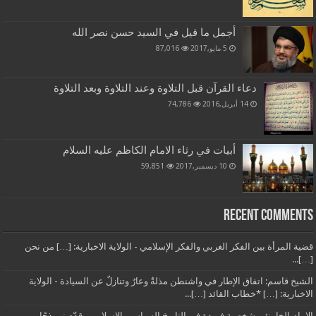
أجمل ما قيل في السيد حسن نصر الله
5 مايو,2017
87,016
دعاء القرآن قبل التلاوة وعند التلاوة وبعد التلاوة
14 أبريل,2016
74,786
أبيات في رثاء الامام الكاظم عليه السلام
10 ديسمبر,2017
59,851
Recent Comments
قضية المرأة بين الفكر الغربي والفكر الإسلامي - الولاية الاخبارية: […] من نحن
[…]...
الشيخ قاسم: اتفاق الإطار في واشنطن مذلةٌ وعارٌ وتنازلٌ عن السيادة - الولاية
الاخبارية: […] *خطاب القائد […]...
الإمام الخامنئي شخصية فريدة في التاريخ السياسي الإسلامي وقدّم نموذجًا