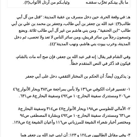
ما بال بيتـكم تخرَّب سقفـه
وثيابـكم من أرذل الأثواب(٢).
هـ: في وقعة الحرة، حين دخل مسرف بن عقبة المدينة: “قتل من آل أبي
طالب(٣): عبد الله بن جعفر بن أبي طالب، وجعفر بن محمد بن علي بن أبي
طالب “ابن الحنفية”. ومن بني هاشم من غير آل أبي طالب ثلاثة. وبضع
وتسعون رجلاً من سائر قريش، ومن سائر الناس لا تعد ولا تحصى، ثم دخل
المدينة، وخرب بيوت بني هاشم، ونهب المدينة”(٤).
وفي الشام قبر يقال: إنه قبر عبد الله بن جعفر، فإن صح أنه مات بالشام،
فيكون قد ذُكر في النص المتقدم خطأً.
و: يذكرون أيضاً: أن الحكم بن المختار الثقفي، دخل على أبي جعفر
١- تفسير فرات الكوفي ص١٣٦ ولا بأس بمراجعة ص٣٨٢ وبحار الأنوار ج٤٦
ص٢٠٦ ومستدرك سفينة البحار ج١٠ ص٤٩٢ وسفينة البحار ج٨ ص٦٣١.
٢- الأمالي للطوسي ص١٩٨ وبحار الأنوار ج٤٧ ص٣١٤ وسفينة البحار ج٨
ص٦٣١ ومستدرك سفينة البحار ج١٠ ص٤٩٢ وبشارة المصطفى ص٩٤
ومختصر أخبار شعراء الشيعة للمرزباني ص١١٦ وأعيان الشيعة ج٤ ص١٢٨.
٣- وفي مقاتل الطالبيين ص١٢٤ و ١٢٣: أن ابني عبد الله بن جعفر هما