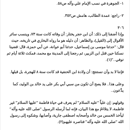
١- الجوهرة في نسب الإمام علي وآله ص٥٨.
٢- راجع: عمدة الطالب، هامش ص٣٥٢.
٣٠٦
وإذا أضفنا إلى ذلك: أن ابن حجر يختار: أن وفاته كانت سنة ٧٣، وينسب سائر
الأقوال إلى (القيل)، والظاهر: أن دليله هو ما رواه البخاري في تاريخه، حيث
قال: “حدثنا موسى بن إسماعيل، حدثنا أبو عوانة، عن أبي حمزة، قال: قضينا
نسكنا حين قتل ابن الزبير، ثم رجعنا إلى المدينة مع محمد، فمكث ثلاثة أيام ثم
توفي..”(١).
فإننا لا بد وأن نستنتج: أن ولادة ابن الحنفية قد كانت سنة ٨ للهجرة، بل قبلها.
وعلى هذا.. فلا يصح أن تكون من سبي أبي بكر على يد خالد بن الوليد، كما
يدَّعون..
وقولهم: إن علياً “عليه السلام” لم يعرف في حياة فاطمة “عليها السلام” غير
فاطمة، لا يتلاءَمُ مع هذا البيان، فإنه لما أرسله الرسول “صلى الله عليه وآله”
ليأخذ الخمس من خالد وأصحابه اصطفى جارية، وأصابها، وشكوه إلى رسول
الله “صلى الله عليه وآله” فناصره عليهم(٢).