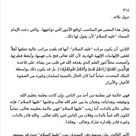
٣١٤
نزول بلائه..
ولعل هذا المعنى هو المناسب لواقع الأمور التي تواجهها.. والتي دعت الإمام
السجاد “عليه السلام” لأن يقول لها ذلك..
الثاني: أن يكون مراده “عليه السلام”: أنها قد بلغت مراتب عالية جعلتها أهلاً
لتلقي الإلهامات الإلهية الهادية، لأن الله تعالى فتح باب فهمها، وأيقظ فطرتها،
وأصبحت محلاً لنور العلم الذي يقذفه الله في قلب من يشاء، على قاعدة
{وَالَّذِينَ اهْتَدَوْا زَادَهُمْ هُدىً وَآتَاهُمْ تَقْواهُمْ}(١). بل قد يكون ذلك بواسطة
الملك المحدث، تماماً كما كان الحال بالنسبة لسلمان وغيره من الصفوة
الأخيار، والأبرار.
فهي عالمة غير معلمة من أحد من الناس. وإن كانت معلمة بتعليم الله،
وتوفيقه، وهداياته، وشتان ما بين علم الله تعالى وعلمها “عليها السلام”، فإنه
تعالى عالم بالذات، أما زينب “عليها السلام” فهي عالمة بتعليمه تعالى، تماماً
ككون الله غنياً بالذات، وفلان من الناس غني بالله تعالى.. والله قادر بالذات
وغيره قادر بإقداره تبارك وتعالى.. وهكذا..
الأمر الثالث: بيان موضع دفن السيدة زينب “عليها السلام” حيث قد يستبعد