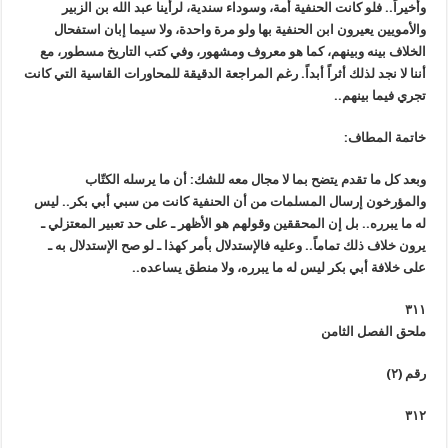
وأخيراً.. فلو كانت الحنفية أمة، وسوداء سندية، لرأينا عبد الله بن الزبير
والأمويين يعيرون ابن الحنفية بها ولو مرة واحدة، ولا سيما إبان استفحال
الخلاف بينه وبينهم، كما هو معروف ومشهور، وفي كتب التاريخ مسطور، مع
أننا لا نجد لذلك أثراً أبداً. رغم المراجعة الدقيقة للمحاورات القاسية التي كانت
تجري فيما بينهم..
خاتمة المطاف:
وبعد كل ما تقدم يتضح بما لا مجال معه للشك: أن ما يرسله الكتّاب
والمؤرخون إرسال المسلمات من أن الحنفية كانت من سبي أبي بكر.. ليس
له ما يبرره.. بل إن المحققين وقولهم هو الأظهر ـ على حد تعبير المعتزلي ـ
يرون خلاف ذلك تماماً.. وعليه فالإستدلال بأمر كهذا ـ لو صح الإستدلال به ـ
على خلافة أبي بكر ليس له ما يبرره، ولا منطق يساعده..
٣١١
ملحق الفصل الثامن
رقم (٢)
٣١٢