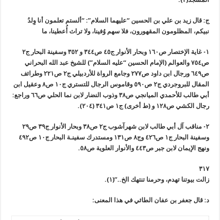
ج: قال زيد بن علي بن الحسين “عليهما السلام”: “ألستم تعلمون أنا وِلدُ
نبيكم، المظلومون المقهورون، فلا سهم وُفينا، ولا تراث أُعطينا، ما
١- غاية الإختصار ص١٦٠ وبحار الأنوار ج٤٥ ص٣٤٤ و ٣٥٢ وسفينة البحار ج٢
ص٧٥٤ والعوالم (الإمام الحسين “عليه السلام”) للشيخ عبد الله البحراني
ص٦٤٩ ورجال ابن داود ص٢٧٧ وجامع الرواة للأردبيلي ج٢ ص٢٢١ وطرائف
المقال للبروجردي ج٢ ص٥٩٠ وقاموس الرجال للتستري ج١٠ ص٨ وعقيل ابن
أبي طالب للأحمدي الميانجي ص٣٨ وذوب النضار لابن نما الحلي ص٦٦ وراجع:
رجال الكشي ص١٢٨ و (ط أخرى) ج١ ص٣٤١ (٢٠٤).
٢- مناقب آل أبي طالب لابن شهرآشوب ج٢ ص٣٨ وبحار الأنوار ج٣٩ ص٢٩
وسفينة البحار ج١ ص٤٢٦ وج٨ ص١٣١ ومستدرك سفينـة البحار ج١٠ ص٤٩٢
ونهج الإيمان لابن جبر ص٤٤٣ والأنوار العلوية ص٥٨.
٣١٧
زالت بيوتنا تهدم، وحرمنا تنتهك الخ..”(١).
د: قال جعفر بن عفان الطائي في هذا المعنى: