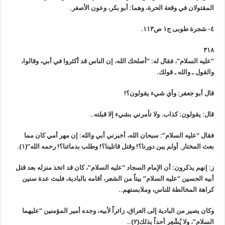
المقتولان في وقعة الحرة، وهما: أبو بكر، وعون الأصغر.
٤- شجرة طوبى ج١ ص١١٣.
٣١٨
“عليه السلام”، فقال له: “أصلحك الله، إن الناس قد أكثروا في أبي، وقالوا،
والقول ـ والله ـ قولك.
قال أبو جعفر: وأي شيء يقولون؟!
قال: يقولون: كذاب. ولا تأمرني بشيء إلا قبلته..
فقال “عليه السلام”: سبحان الله، أخبرني أبي والله: إن مهر أمي كان مما
بعث المختار. أولم يبن دورنا؟! وقتل قاتلينا؟! وطلب بدمائنا؟! رحمه الله”(١).
ز: إنهم يذكرون: أن الإمام السجاد “عليه السلام”، كان قد اتخذ منزله بعد قتل
أبيه الحسين “عليه السلام” بيتاً من الشعر، أقامه بالبادية، فلبث عدة سنين
كراهة المخالطة للناس، وملابستهم..
وكان يصير من البادية إلى العراق، زائراً لأبيه، وجده أمير المؤمنين “عليهما
السلام”، ولا يُشْعِر أحداً بذلك(٢)..