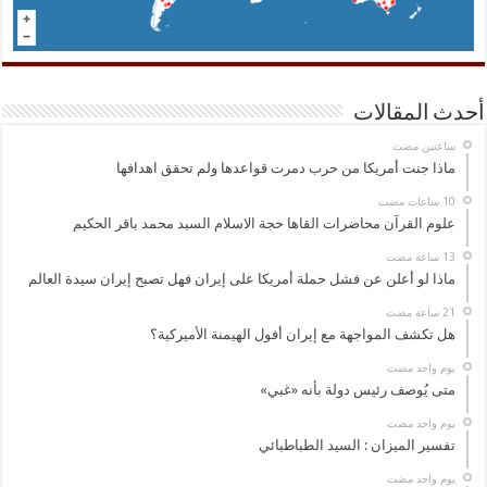
أحدث المقالات
‏ساعتين مضت
ماذا جنت أمريكا من حرب دمرت قواعدها ولم تحقق اهدافها
علوم القرآن محاضرات القاها حجة الاسلام السيد محمد باقر الحكيم
ماذا لو أعلن عن فشل حملة أمريكا على إيران فهل تصبح إيران سيدة العالم
هل تكشف المواجهة مع إيران أفول الهيمنة الأميركية؟
‏يوم واحد مضت
متى يُوصف رئيس دولة بأنه «غبي»
‏يوم واحد مضت
تفسير الميزان : السيد الطباطبائي
‏يوم واحد مضت