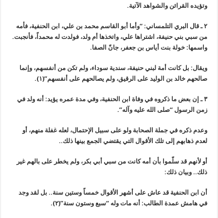
وتؤيده القرائن والشواهد الآتية.
٢ ـ قال البري التلمساني: “وأما أبو القاسم محمد بن علي، ابن الحنفية، فأمه
من سبي بني حنيفة، اشتراها علي، واتخذها أم ولد، فولدت له محمداً، فأنجبت.
واسمها: خولة بنت أياس بن جعفر، جانّ الصفا.
ويقال: بل كانت أمة لبني حنيفة، سندية سوداء، ولم تكن من أنفسهم، وإنما
صالحهم خالد بن الوليد على الرقيق، ولم يصالحهم على أنفسهم”(١).
٣ ـ إن بعض ما ذكروه في وفاة ابن الحنفية، وفي مدة عمره يؤيد: أنه ولد في
زمن الرسول “صلى الله عليه وآله”.
وعدم ذكره في جملة الصحابة ولو على سبيل الإحتمال، لعله غفلة منهم، أو
لعدم ذهابهم إلى تلك الأقوال التي يقتضي الجمع بينها ذلك..
أو لأنهم قد سلّموا بأن أمه كانت من سبي أبي بكر، ولم يخطر على بالهم غير
ذلك.. وبيان ذلك:
أن ابن الحنفية قد عاش على أشهر الأقوال خمساً وستين سنة.. بل لقد وجد
في هامش عمدة الطالب: أنه مات وله “سبع وستون سنة”(٢).