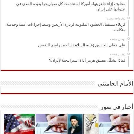
مخاوف إزاء جاهزيتها.. أميركا استخدمت كل صواريخها بعيدة المدى في
عدوانها على إيران
‏يوم واحد مضت
كربلاء تستقبل الحشود المليونية لزيارة الأربعين وسط إجراءات أمنية وخدمية
متكاملة
‏يومين مضت
على خطى الحسين (عليه السلام) د. أحمد راسم النفيس
‏يومين مضت
لماذا يشكّل مضيق هرمز أداة استراتيجية لإيران؟
الأمام الخامنئي
أخبار في صور