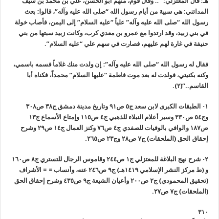
هـ: قال المعتزلي: “.. وقال قوم، منهم أبو الحسن، علي بن محمد بن سيف
المدائني: هي سبية من أيام رسول الله “صلى الله عليه وآله”، قالوا: بعث
رسول الله “صلى الله عليه وآله” علياً “عليه السلام” إلى اليمن، فأصاب خولة
في بني زبيد، وقد ارتدوا مع عمرو بن معدي كرب، وكانت زبيد سبتها من بني
حنيفة في غارة لهم عليهم، فصارت في سهم علي “عليه السلام”.
فقال له رسول الله “صلى الله عليه وآله”: إن ولدت منك غلاماً فسمه باسمي،
وكنه بكنيتي، فولدت له بعد موت فاطمة “عليها السلام” محمداً، فكناه أبا
القاسم..”(٢).
١- الطبقات الكبرى لابن سعد ج٥ ص٩١ وتاريخ مدينة دمشق ج٣٨ ص٣٠٨
وج٥٤ ص٣٣٠ وسير أعلام النبلاء للذهبي ج٤ ص١١٥ وإمتاع الأسماع ج١٣
ص١٨٧ والوافي بالوفيات للصفدي ج٤ ص٧٦ وكنز العمال ج١٤ ص٢٩ وشرح
إحقاق الحق (الملحقات) ج٧ ص٢٨ وج٢٣ ص٢٦٥.
٢- شرح نهج البلاغة للمعتزلي ج١ ص٢٤٤ وقاموس الرجال للتستري ج٨ ص١٦٠
و (ط مركز النشر الإسلامي ١٤١٩هـ) ج٩ ص٢٤٦ عنه، وأنساب = = الأشراف
(تحقيق المحمودي) ج٢ ص٢٠٠ وأعيان الشيعة ج٩ ص٤٣٥ وشرح إحقاق الحق
(الملحقات) ج٧ ص٢٧.
٣١٠