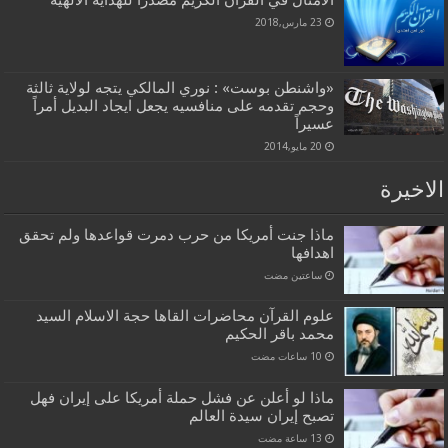
الامثال في القران الكريم مصدرا للهداية الالهية
23 مارس,2018
«واشنطن بوست» : نوري المالكي يتجه لولاية ثالثة
وحجم تقدمه على منافسيه يجعل ايجاد البديل أمراً
عسيراً
20 مايو,2014
الاخيرة
ماذا جنت أمريكا من حرب دمرت قواعدها ولم تحقق
اهدافها
‏ساعتين مضت
علوم القرآن محاضرات القاها حجة الاسلام السيد
محمد باقر الحكيم
ماذا لو أعلن عن فشل حملة أمريكا على إيران فهل
تصبح إيران سيدة العالم