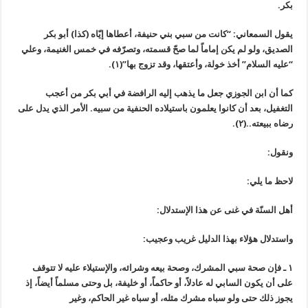
بكر.
يقول السمعاني: “كانت من سبي بني حنيفة، أعطاها إيّاه (كذا) أبو بكر
الصديق، ولو لم يكن إماماً لما صحّ قسمته، وتصرّفه في خمس الغنيمة، وعلي
“عليه السلام” أخذ خولة، وأعتقها، وقد تزوج بها”(١).
كما أن ابن الجوزي جعل ما يذهب إليه الرافضة في أبي بكر من أعجب
التغفيل، بعد أن كانوا يعلمون باستيلاده الحنفية من سبيه. الأمر الذي يدل على
رضاه ببيعته..(٢).
ونقول:
لاحظ ما يلي:
أهل السنّة في غنى عن هذا الإستدلال:
واستدلال هؤلاء بهذا الدليل غريب وعجيب:
١ ـ فإن صحة سبي المشرك، وصحة بيعه وشرائه، والإستيلاء عليه لا تتوقف
على أن يكون السابي له عادلاً، أو حاكماً، أو خليفة، بل وحتى مسلماً أيضاً، إذ
يجوز ذلك حتى ولو سباه مشرك مثله، أو سباه غير الحاكم، وغير