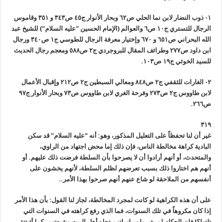
١- ذوب النضار لابن نما الحلي ص٦٢ وبحار الأنوار ج٤٥ ص٣٤٣ و ٣٥١ وقاموس
الرجال للتستري ج١٠ ص٦ والعوالم (الإمام الحسين “عليه السلام”) للشيخ عبد
الله البحراني ص٦٥١ و ٦٧٠ وإختيار معرفة الرجال للطوسي ج١ ص٣٤٠ ورجال
ابن داود ص٢٧٧ وطرائف المقال للبروجردي ج٢ ص٥٨٨ ومعجم رجال الحديث
للسيد الخوئي ج١٩ ص١٠٣.
٢- الغارات للثقفي ج٢ ص٨٤٨ ومعالي السبطين ج٢ ص٢١٢ وإقبال الأعمال
لابن طاووس ج٢ ص٢٧٣ وفرحة الغري لابن طاووس ص٧٣ وبحار الأنوار ج٩٧
ص٢٦٦.
٣١٩
غير أن لنا تحفظاً على التعليل المذكور، وهو: أنه “عليه السلام” قد سكن
البادية كراهة مخالطة الناس، فإن ذلك إما محض اجتهاد من الراوي،
والمتحدث، أو أنهم أرادوا أن لا يصرحوا بأن السلطة فرضت ذلك عليهم. أو
أنهم هم اختاروا ذلك بسبب تعرضهم لظلم السلطة، لأنهم يخشون على
أنفسهم من الملاحقة لو شاع عنهم أنهم صرحوا بهذا الأمر..
على أن هذه الكراهية لو كانت لمجرد المخالطة، لجاز لنا القول: بأن هذا الأمر
إذا كان مكروهاً في تلك السنوات، فما الذي رفع كراهته في السنوات التي
تلتها؟! فإن الحكام لم يغيروا سياساتهم تجاه أهل البيت وشيعتهم، كما أثبتتة