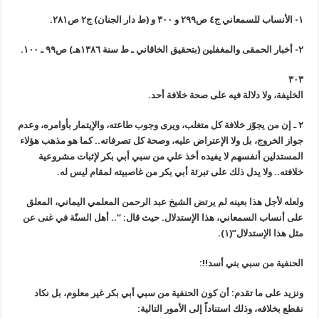
١- الأنساب للسمعاني ج٤ ص٢٩٩ و ٣٠٠ و (ط دار الجنان) ج٢ ص٢٨١.
٢- أخبار الحمقى والمغفلين (بتحقيق الخاقاني ـ ط سنة ١٣٨٦هـ) ص٩٩ ـ ١٠٠.
٣٠٣
الخليفة، ولا دلالة فيه على صحة خلافة أحد.
٢ ـ إن من يجوّز خلافة كل متغلب، ويرى وجوب طاعته، والإيتمار بأوامره، وعدم
جواز الخروج، بل ولا الإعتراض عليه، وصحة كل تصرفاته.. كما هو مذهب هؤلاء
المستدلين أنفسهم لا يفيده أخذ علي من سبي أبي بكر لإثبات مشروعية
خلافته.. ولا يدل ذلك على تبرئة أبي بكر من غاصبيته لمقام ليس له.
ولعله لأجل هذا بعينه لم يرتض الشيخ عبد الرحمن المعلمي اليماني، المعلق
على أنساب السمعاني، هذا الإستدلال. حيث قال: “.. أهل السنّة في غنى عن
مثل هذا الإستدلال”(١).
الحنفية من سبي بني أسد!!:
ونزيد على ما تقدم: أن كون الحنفية من سبي أبي بكر غير معلوم، بل نكاد
نقطع بخلافه، وذلك استناداً إلى الأمور التالية: