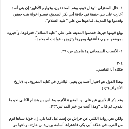
١ ـ قال المعتزلي: “وقال قوم، وهم المحققون، وقولهم الأظهر: إن بني أسد
أغارت على بني حنيفة في خلافة أبي بكر الصديق، فسبوا خولة بنت جعفر،
وقدموا بها المدينة، فباعوها من علي “عليه السلام”.
وبلغ قومها خبرها، فقدموا المدينة على علي “عليه السلام”، فعرفوها، وأخبروه
بموضعها منهم، فأعتقها، ومهرها وتزوجها، فولدت له محمداً،
١- الأنساب للسمعاني ج٤ هامش ص٢٩٠.
٣٠٤
فكنّاه أبا القاسم..
وهذا القول هو اختيار أحمد بن يحيى البلاذري في كتابه المعروف بـ: (تاريخ
الأشراف)”(١).
وقد ذكر البلاذري عن علي بن المغيرة الأثرم، وعباس بن هشام الكلبي نحو ما
تقدم.. ثم قال: “وهذا أثبت من خبر المدائني”(٢).
ولكن نص رواية الكلبي عن خراش بن إسماعيل كما يلي: إن خولة سباها قوم
من العرب في خلافة أبي بكر، فاشتراها أسامة بن زيد بن حارثة، وباعها من