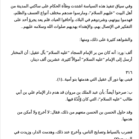
وفي سياق تنفيذ هذه السياسة اشتدت وطأة الحكام على ساكني المدينة من
أهل البيت “عليهم السلام”، ومارسوا ضدهم مختلف أنواع العسف والظلم،
فهدموا بيوتهم، وشردوهم في البلاد، وأخافوا العباد، فلم يعد يجرؤ أحد على
التفكير في الإتصال بهم، والإهتداء بهديهم صلوات الله وسلامه عليهم..
والشواهد كثيرة على ذلك، ومنها:
ألف: ورد: أنه كان من بر الإمام السجاد “عليه السلام” بآل عقيل: أن المختار
أرسل إلى الإمام “عليه السلام” أموالاً كثيرة، عشرين ألف دينار،
٣١٦
فبنى بها دور آل عقيل التي هدمتها بنو أمية..(١).
ب: صرحوا أيضاً: بأن عبد الملك بن مروان قد هدم دار الإمام علي بن أبي
طالب “عليه السلام”، التي كان وُلْدُهُ فيها.
وقد حاول الحسن بن الحسن منعهم من ذلك، فقال: لا أخرج ولا أمكن من
هدمها.
فضرب بالسياط وتصايح الناس، وأخرج عند ذلك، وهدمت الدار، وزيدت في
المسجد(٢).