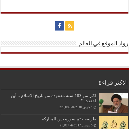
رواد الموقع في العالم
الاكثر قراءة
اكثر من 183 سنة مفقودة من تاريخ الإسلام .. أين
اختفت ؟
1 مارس,2018
223,809
طريقة ختم سورة يس المباركة
5 سبتمبر,2017
93,824