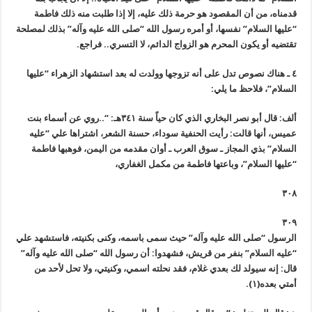
قدمناه، من أن المقصود هو حرمة ذلك عليه، إلا إذا طلبت منه ذلك فاطمة
“عليها السلام” نفسها، أو أمره رسول الله “صلى الله عليه وآله” بذلك لمصلحة
تقتضيه أو يكون المحرم هو الزواج الدائم، لا التسري.. فراجع.
٤ ـ هناك نصوص تدل على أنه تزوجها وولدت له بعد استشهاد الزهراء “عليها
السلام”، فلاحظ ما يلي:
ألف: قال أبو نصر البخاري الذي كان حياً سنة ٣٤١هـ: “..روي عن أسماء بنت
عميس، أنها قالت: رأيت الحنفية سوداء، حسنة الشعر، اشتراها علي “عليه
السلام” بذي المجاز ـ سوق العرب ـ أوان مقدمه من اليمن، فوهبها فاطمة
“عليها السلام”، وباعتها فاطمة من مكمل الغفاري،
٣٠٨
٣٠٩
الرسول “صلى الله عليه وآله” حيث سمى باسمه، وكنى بكنيته، فاستشهد علي
“عليه السلام” بنفر من قريش، فشهدوا: أن رسول الله “صلى الله عليه وآله”
قال: إنه سيولد لك بعدي غلام، فقد نحلته اسمي، وكنيتي، ولا تحل لأحد من
أمتي بعده(١).