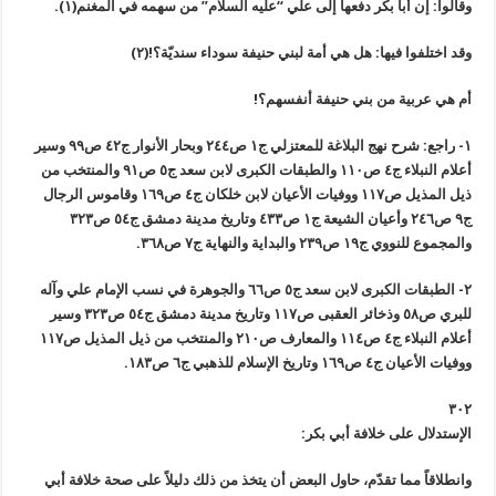
وقالوا: إن أبا بكر دفعها إلى علي “عليه السلام” من سهمه في المغنم(١).
وقد اختلفوا فيها: هل هي أمة لبني حنيفة سوداء سنديّة؟!(٢)
أم هي عربية من بني حنيفة أنفسهم؟!
١- راجع: شرح نهج البلاغة للمعتزلي ج١ ص٢٤٤ وبحار الأنوار ج٤٢ ص٩٩ وسير
أعلام النبلاء ج٤ ص١١٠ والطبقات الكبرى لابن سعد ج٥ ص٩١ والمنتخب من
ذيل المذيل ص١١٧ ووفيات الأعيان لابن خلكان ج٤ ص١٦٩ وقاموس الرجال
ج٩ ص٢٤٦ وأعيان الشيعة ج١ ص٤٣٣ وتاريخ مدينة دمشق ج٥٤ ص٣٢٣
والمجموع للنووي ج١٩ ص٢٣٩ والبداية والنهاية ج٧ ص٣٦٨.
٢- الطبقات الكبرى لابن سعد ج٥ ص٦٦ والجوهرة في نسب الإمام علي وآله
للبري ص٥٨ وذخائر العقبى ص١١٧ وتاريخ مدينة دمشق ج٥٤ ص٣٢٣ وسير
أعلام النبلاء ج٤ ص١١٤ والمعارف ص٢١٠ والمنتخب من ذيل المذيل ص١١٧
ووفيات الأعيان ج٤ ص١٦٩ وتاريخ الإسلام للذهبي ج٦ ص١٨٣.
٣٠٢
الإستدلال على خلافة أبي بكر:
وانطلاقاً مما تقدّم، حاول البعض أن يتخذ من ذلك دليلاً على صحة خلافة أبي