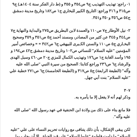
١- راجع: تهذيب التهذيب ج٩ ص٣٥٤ و ٣٥٥ و (ط دار الفكر سنة ١٤٠٤هـ) ج٩
ص٣١٥ و ٣١٦ وراجع: التاريخ الكبير للبخاري ج١ ص١٨٢ وتاريخ مدينة دمشق
ج٥٤ ص٣٥٦ و٣٥٠ و٣٥١.
٢- نيل الأوطار ج٧ ص١١٠ والعمدة لابن البطريق ص٢٧٥ والبداية والنهاية ج٧
ص٣٤٤ و ٣٤٥ عن كثير من المصادر، ومسند أحمد ج٥ ص٣٥١ و ٣٥٩ وصحيح
البخـاري ج٥ ص١١٠ والسنن الكـبرى للبيهقي ج٦ ص٣٤٢ = = وخصائص أمير
المؤمنين “عليه السلام” للنسائي ص١٠٢ وتاريخ مدينة دمشق ج٤٢ ص١٩٤ و
١٩٥ وأسد الغابة ج١ ص١٧٦ وتهذيب الكمال للمزي ج٢٠ ص٤٦٠ وسبل الهدى
والرشاد ج٦ ص٢٣٦ وراجع كتابنا: الصحيح من سيرة النبي “صلى الله عليه
وآله” (الطبعة الرابعة) ج٥ ص٣١٧ و (الطبعة الخامسة) ج٦ ص٢٧١ خطبة علي
“عليه السلام” بنت أبي جهل.
٣٠٧
وذكر لهم أنه لا يفعل إلا ما يأمره به.
فلا مانع بناء على ذلك من ولادة ابن الحنفية في عهد رسول الله “صلى الله
عليه وآله”.
لكن يبقى الإشكال، بأن ذلك يتنافى مع روايات تحريم النساء على علي “عليه
السلام” ما دامت فاطمة “عليها السلام” على قيد الحياة.. إلا أن يجاب بما