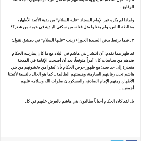
الوقايع..
ولماذا لم يكره غير الإمام السجاد “عليه السلام” من بقية الأئمة الأطهار،
مخالطة الناس، ولم يفعلوا مثل فعله، من سكنى البادية في خيمة من شعر؟!
٣ ـ فيما يرتبط بدفن السيدة الحوراء زينب “عليها السلام” في دمشق نقول:
قد ظهر مما تقدم: أن انتشار بني هاشم في البلاد مع ما كان يمارسه الحكام
ضدهم من سياسات كان أمراً متوقعاً، بعد أن أصبحت الإقامة في المدينة
متعذرة إلى حد بعيد؛ مع ظهور حرص الحكام بأن يُبقوا من يخشونهم من بني
هاشم تحت رقابتهم الصارمة، وهيمنتهم الظالمة.. كما هو الحال بالنسبة لأئمتنا
الأطهار، ومنهم الإمام الصادق، والعسكريان صلوات الله وسلامه عليهم
أجمعين..
بل لقد كان الحكام أحياناً يطالبون بني هاشم بالعرض عليهم في كل