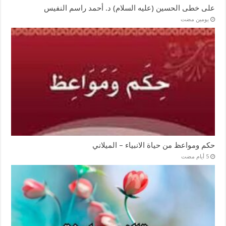
على خطى الحسين (عليه السلام) د. أحمد راسم النفيس
‏يومين مضت
حكم ومواعظ من حياة الانبياء – الميلاني