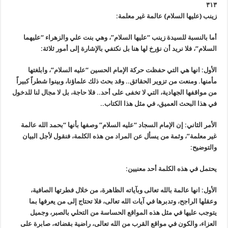
٣١٣
زينب (عليها السلام) عالمة غير معلمة:
أما بالنسبة للسيدة زينب “عليها السلام”، وهي بنت علي والزهراء “عليهما
السلام”، فلا نريد أن نؤرخ لها هنا بل نكتفي بالإشارة إلى أمور ثلاثة:
الأول: انها هي التي حفظت حركة الإمام الحسين “عليه السلام”، وابلغتها
مأمنها. ومنعت من تزوير الحقائق.. وقد بحث ذلك علماؤنا، وبينوا شطراً كبيراً
من مواقفها الجهادية، التي لا تخفى على أحد.. فلا حاجة، بل لا مجال لنا للدخول
في هذا البحث العميق، في مثل هذا الكتاب..
الأمر الثاني: إن الإمام السجاد “عليه السلام” وصفها بأنها “بحمد الله عالمة
غير معلمة”، وثمة من يسأل عن المراد من هذه الكلمة، فنقول لأجل البيان
والتوضيح:
يحتمل في هذه الكلمة أحد معنيين:
الأول: انها عالمة بالله تعالى وبآياته الظاهرة، من خلال فطرتها الصافية،
وعقلها الراجح، وتدبرها في آيات الله تعالى، فلا تحتاج إلى من يعرفها بما
يتوجب عليها في مثل هذه المواقع الحساسة من التحلي بالصبر، وجميل
العزاء، والكون في مواقع القرب من الله تعالى، راضية بقضائه، صابرة على