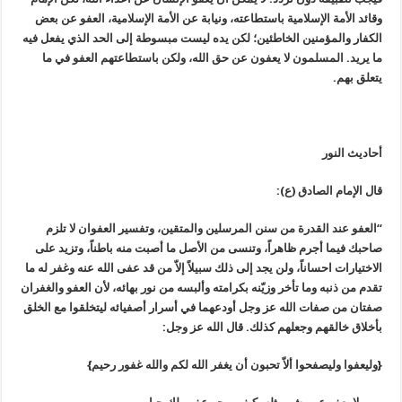
وقائد الأمة الإسلامية باستطاعته، ونيابة عن الأمة الإسلامية، العفو عن بعض
الكفار والمؤمنين الخاطئين؛ لكن يده ليست مبسوطة إلى الحد الذي يفعل فيه
ما يريد. المسلمون لا يعفون عن حق الله، ولكن باستطاعتهم العفو في ما
يتعلق بهم.
أحاديث النور
قال الإمام الصادق (ع):
“العفو عند القدرة من سنن المرسلين والمتقين، وتفسير العفوان لا تلزم
صاحبك فيما أجرم ظاهراً، وتنسى من الأصل ما أصبت منه باطناً، وتزيد على
الاختيارات احساناً، ولن يجد إلى ذلك سبيلاً إلاّ من قد عفى الله عنه وغفر له ما
تقدم من ذنبه وما تأخر وزيّنه بكرامته وألبسه من نور بهائه، لأن العفو والغفران
صفتان من صفات الله عز وجل أودعهما في أسرار أصفيائه ليتخلقوا مع الخلق
بأخلاق خالقهم وجعلهم كذلك. قال الله عز وجل:
{وليعفوا وليصفحوا ألاّ تحبون أن يغفر الله لكم والله غفور رحيم}