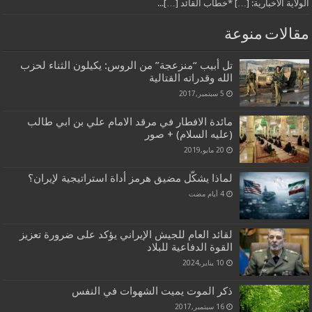
الولاية الاخبارية: […] *خطاب القائد […]...
مقالات منوعة
تل أبيب “منزعجة” من الروس: يكيلون الثناء لحزب
الله وقدراته القتالية
5 سبتمبر,2017
مائدة الافطار في مرقد الامام علي بن ابي طالب
(عليه السلام) + صور
20 مايو,2019
لماذا يشكّل مضيق هرمز أداة استراتيجية لإيران؟
لقائد العام للجيش الإيراني يؤكد على ضرورة تعزيز
القوة الدفاعية للبلاد
10 يناير,2024
ذكر الموت يميت الشهوات في النفس
16 سبتمبر,2017