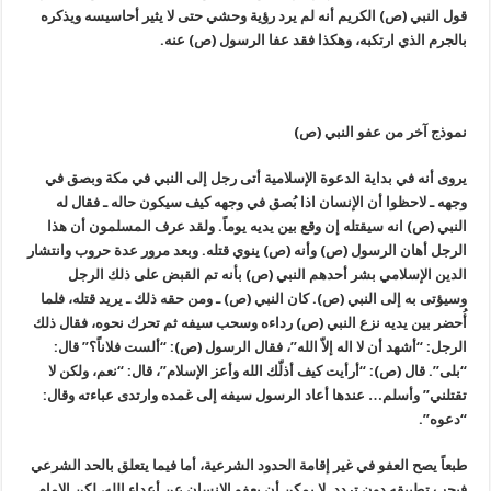
قول النبي (ص) الكريم أنه لم يرد رؤية وحشي حتى لا يثير أحاسيسه ويذكره
بالجرم الذي ارتكبه، وهكذا فقد عفا الرسول (ص) عنه.
نموذج آخر من عفو النبي (ص)
يروى أنه في بداية الدعوة الإسلامية أتى رجل إلى النبي في مكة وبصق في
وجهه ـ لاحظوا أن الإنسان اذا بُصق في وجهه كيف سيكون حاله ـ فقال له
النبي (ص) انه سيقتله إن وقع بين يديه يوماً. ولقد عرف المسلمون أن هذا
الرجل أهان الرسول (ص) وأنه (ص) ينوي قتله. وبعد مرور عدة حروب وانتشار
الدين الإسلامي بشر أحدهم النبي (ص) بأنه تم القبض على ذلك الرجل
وسيؤتى به إلى النبي (ص). كان النبي (ص) ـ ومن حقه ذلك ـ يريد قتله، فلما
أُحضر بين يديه نزع النبي (ص) رداءه وسحب سيفه ثم تحرك نحوه، فقال ذلك
الرجل: “أشهد أن لا اله إلاّ الله”، فقال الرسول (ص): “ألست فلاناً؟” قال:
“بلى”. قال (ص): “أرأيت كيف أذلّك الله وأعز الإسلام”، قال: “نعم، ولكن لا
تقتلني” وأسلم… عندها أعاد الرسول سيفه إلى غمده وارتدى عباءته وقال:
“دعوه”.
طبعاً يصح العفو في غير إقامة الحدود الشرعية، أما فيما يتعلق بالحد الشرعي
فيجب تطبيقه دون تردد. لا يمكن أن يعفو الإنسان عن أعداء الله، لكن الإمام