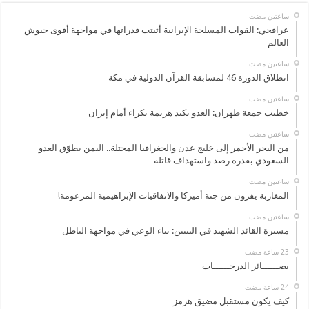
‏ساعتين مضت
عراقجي: القوات المسلحة الإيرانية أثبتت قدراتها في مواجهة أقوى جيوش
العالم
‏ساعتين مضت
انطلاق الدورة 46 لمسابقة القرآن الدولية في مكة
‏ساعتين مضت
خطيب جمعة طهران: العدو تكبد هزيمة نكراء أمام إيران
‏ساعتين مضت
من البحر الأحمر إلى خليج عدن والجغرافيا المحتلة.. اليمن يطوّق العدو
السعودي بقدرة رصد واستهداف قاتلة
‏ساعتين مضت
المغاربة يفرون من جنة أميركا والاتفاقيات الإبراهيمية المزعومة!
‏ساعتين مضت
مسيرة القائد الشهيد في التبيين: بناء الوعي في مواجهة الباطل
بصــــــائر الدرجــــــات
كيف يكون مستقبل مضيق هرمز