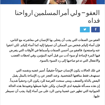
العفو – ولي أمرالمسلمين ارواحنا
فداه
العفو من الصفات التي يجب أن يتحلى بها الإنسان في معاشرته مع الناس،
فإن أساء إليكم شخص من الممكن أن تسيئوا إليه كما أساء إليكم. لكن اعفوا
عنه واصفحوا، فالعفو من أحسن الصفات وأسماها في الأوقات التي يتعرض
فيها المرء لإساءة أو سوء أدب من قبل أخيه المؤمن، وفي لحظات الغضب
والانفعال التي تدعو صاحبها إلى رد السوء بالسوء.
في تلك الحالات يكون الإنسان حيواناً حقيقياً، أسير غضبه ونفسه التي
تستهدف فقط منافعها الشخصية. وعند العجز عن رد الإساءة بالمثل يقبل
البعض بالذلة والضعف، ومتى سنحت الفرصة للرد يكون الرد وحشياً شديداً.
إن هذه مسـألة طبيعية لدى الإنسان، ولكن علينا ضبطها وتقييدها.هذه الحالة
الحيوانية التي تظهر حين غضبنا وحين الرد على من أساء إلينا، يجب أن نسيطر
عليها.