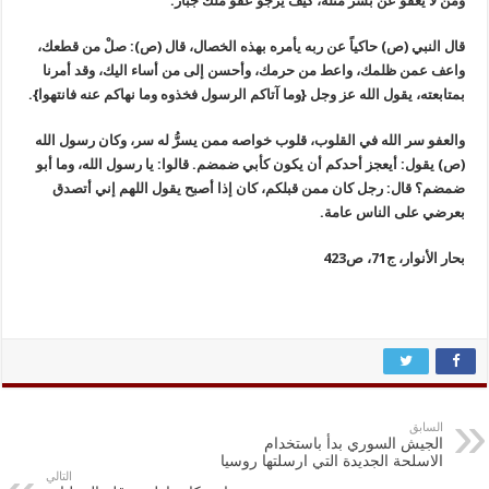
ومن لا يعفو عن بشر مثله، كيف يرجو عفو ملك جبار.
قال النبي (ص) حاكياً عن ربه يأمره بهذه الخصال، قال (ص): صلْ من قطعك،
واعف عمن ظلمك، واعط من حرمك، وأحسن إلى من أساء اليك، وقد أمرنا
بمتابعته، يقول الله عز وجل {وما آتاكم الرسول فخذوه وما نهاكم عنه فانتهوا}.
والعفو سر الله في القلوب، قلوب خواصه ممن يسرُّ له سر، وكان رسول الله
(ص) يقول: أيعجز أحدكم أن يكون كأبي ضمضم. قالوا: يا رسول الله، وما أبو
ضمضم؟ قال: رجل كان ممن قبلكم، كان إذا أصبح يقول اللهم إني أتصدق
بعرضي على الناس عامة.
بحار الأنوار، ج71، ص423
السابق
الجيش السوري بدأ باستخدام
الاسلحة الجديدة التي ارسلتها روسيا
التالي