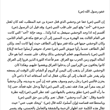
عفو رسول الله (ص)
إن النبي (ص) عفا عن وحشي الذي قتل حمزة بن عبد المطلب، لقد كان لقتل
حمزة في “أحد” وقع كبير على قلب النبي (ص). وقد قيل ان الرسول (ص)
أقسم إنه اذا وجد الوحشي سيفعل به كذا وكذا… وبعد حإثة “أحد” التي كانت
في العام الثالث بعد الهجرة مرت السنين إلى أن تم فتح مكة في العام الثامن،
وكان الوحشي حينها في مكة ففر منها إلى الطائف حيث إنها كانت أبعد، ولكن
أهل الطائف عندما رأوا جيوش النبي (ص) تتحرك نحوهم أرسلوا جماعة لإبلاغ
النبي (ص) باستسلامهم، فعلم الوحشي بذلك وخاف على نفسه، كما هو حال
أمثاله اليوم زمن الحرب مع العراق. نعم فأعداء الثورة الذين فروا إلى العراق
كانوا يخافون من الإيرانيين أن يدخلوا العراق ويقضوا عليهم، وهكذا كان
الوحشي. ففكر أن يذهب إلى اليمن أو الروم أو الشام، لكن الوقت لم يسعفه
ولم يقدر على الذهاب إلى أي مكان، فقال له أحد أصدقائه انه لا داعي لأن
يحزن فالنبي (ص) رجل رحيم وسوف يعفو عنه إن آمن به وبدينه، ولأن وحشياً
لم يجد مفراً غير هذا، فقد ذهب إلى النبي (ص) ليلاً ودخل عليه فجأة، حتى إذا
ما رآه النبي (ص) نطق وحشي بالشهادتين. لقد نظر النبي (ص) إليه نظرة
غاضبة وقال: “هل أنت وحشي”. فقال: نعم. وكان من حق النبي (ص)
وباستطاعته قصاصه (وإن أسلم)، لكنه قال (ص): “ويحك تغيب عني” حيث
تقال هذه الكلمة عند اظهار الرحمة والشفقة والتعامل بالحسنى، وقد يفسر