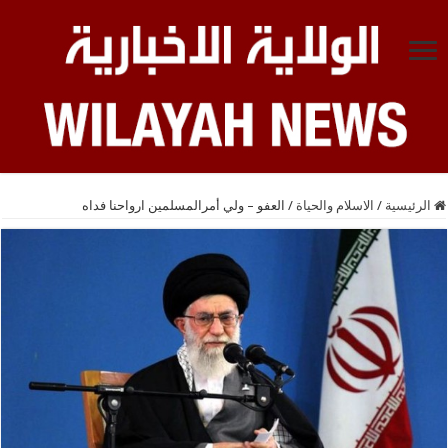
الرئيسية
/
الاسلام والحياة
/
العفو – ولي أمرالمسلمين ارواحنا فداه