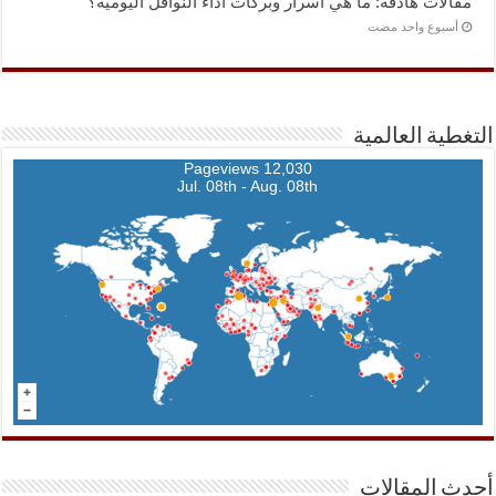
مقالات هادفة: ما هي أسرار وبركات أداء النوافل اليومية؟
‏أسبوع واحد مضت
التغطية العالمية
12,030 Pageviews
Jul. 08th - Aug. 08th
أحدث المقالات