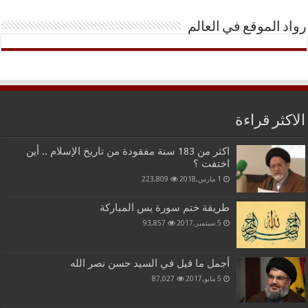
رواد الموقع في العالم
الاكثر قراءة
اكثر من 183 سنة مفقودة من تاريخ الإسلام .. أين
اختفت ؟
1 مارس,2018
223,809
طريقة ختم سورة يس المباركة
5 سبتمبر,2017
93,857
أجمل ما قيل في السيد حسن نصر الله
5 مايو,2017
87,027