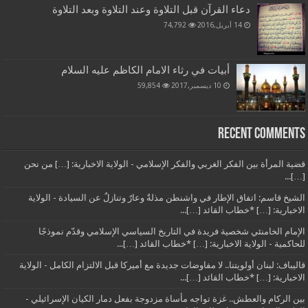
دعاء القرآن قبل التلاوة وعند التلاوة وبعد التلاوة
14 أبريل,2016
74,792
أبيات في رثاء الامام الكاظم عليه السلام
10 ديسمبر,2017
59,854
Recent Comments
قضية المرأة بين الفكر الغربي والفكر الإسلامي - الولاية الاخبارية: […] من نحن
[…]...
الشيخ قاسم: اتفاق الإطار في واشنطن مذلةٌ وعارٌ وتنازلٌ عن السيادة - الولاية
الاخبارية: […] *خطاب القائد […]...
الإمام الخامنئي شخصية فريدة في التاريخ السياسي الإسلامي وقدّم نموذجًا
للحاكمية - الولاية الاخبارية: […] *خطاب القائد […]...
قاليباف: لبنان أولويتنا.. لا مفاوضات جديدة مع أميركا قبل الالتزام الكامل - الولاية
الاخبارية: […] *خطاب القائد […]...
بين الركام والعطش.. غزة تواجه مأساة مزدوجة بفعل دمار الكيان الإسرائيلي -