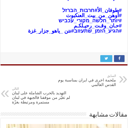
#طوفان_الأ
#חרבות_הברזל
#أوهن_من_بيت_العنكبوت
#יותר_חלשה_מקורי_עכביש
#حـان_وقـت_رحيـلكـم
#הגיע_הזמן_שתעזוב
#نتن _ياهو_جزار_غز
ة
السابق
ملحمة اخرى في ايران بمناسبة يوم
القدس العالمي
التالي
التهديد بالحرب الشاملة على لبنان
لم تغيّر من موقفنا فالجبهة في لبنان
مستمرة ومرتبطة بغزّة
مقالات مشابهة