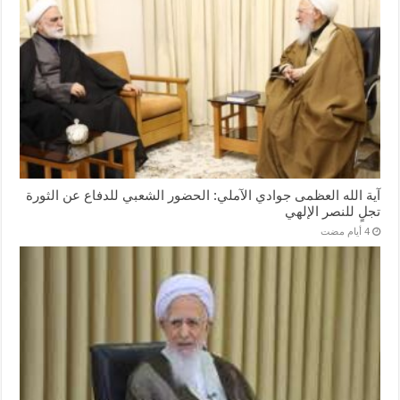
آية الله العظمى جوادي الآملي: الحضور الشعبي للدفاع عن الثورة
تجلٍ للنصر الإلهي