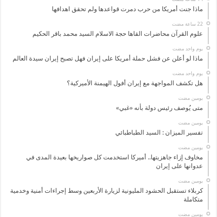
ماذا جنت أمريكا من حرب دمرت قواعدها ولم تحقق اهدافها
علوم القرآن محاضرات القاها حجة الاسلام السيد محمد باقر الحكيم
‏يوم واحد مضت
ماذا لو أعلن عن فشل حملة أمريكا على إيران فهل تصبح إيران سيدة العالم
‏يوم واحد مضت
هل تكشف المواجهة مع إيران أفول الهيمنة الأميركية؟
‏يومين مضت
متى يُوصف رئيس دولة بأنه «غبي»
‏يومين مضت
تفسير الميزان : السيد الطباطبائي
‏يومين مضت
مخاوف إزاء جاهزيتها.. أميركا استخدمت كل صواريخها بعيدة المدى في
عدوانها على إيران
‏يومين مضت
كربلاء تستقبل الحشود المليونية لزيارة الأربعين وسط إجراءات أمنية وخدمية
متكاملة
‏يومين مضت