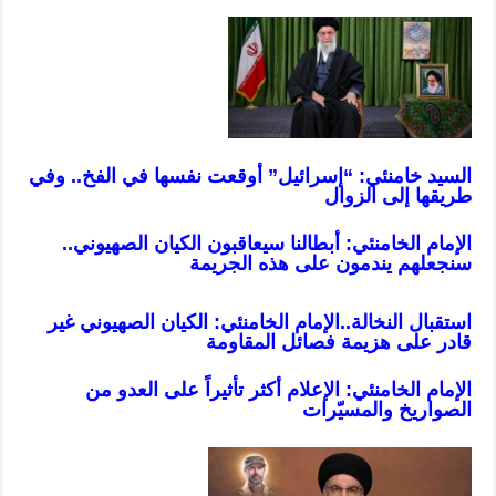
السيد خامنئي: “إسرائيل” أوقعت نفسها في الفخ.. وفي
طريقها إلى الزوال
الإمام الخامنئي: أبطالنا سيعاقبون الكيان الصهيوني..
سنجعلهم يندمون على هذه الجريمة
استقبال النخالة..الإمام الخامنئي: الكيان الصهيوني غير
قادر على هزيمة فصائل المقاومة
الإمام الخامنئي: الإعلام أكثر تأثيراً على العدو من
الصواريخ والمسيّرات