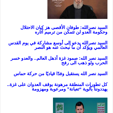
السيد نصرالله: طوفان الأقصى هز كيان الاحتلال
وحكومة العدو لن تتمكن من ترميم آثاره
السيد نصرالله يدعو إلى أوسع مشاركة في يوم القدس
العالمي ويؤكد أن ما نبحث عنه هو النصر
السيد نصر الله: صمود غزة أذهل العالم.. والعدو خسر
الحرب ولو ذهب الى رفح
السيد نصر الله يستقبل وفدًا قياديًا من حركة ‏حماس
كل تطورات المنطقة مرهونة بوقف العدوان على غزة..
يهددوننا بألوية “تعبانة” ومرعوبة ومهزومة