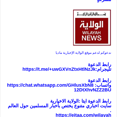
ندعوكم لدعم موقع الولاية الإخبارية ماديا
رابط الدعوة
تليجرام:
https://t.me/+uwGXVnZtxHtlNzJk
رابط الدعوة
واتساب:
https://chat.whatsapp.com/GHlusXbN8
12DtXhvNZZ2BU
رابط الدعوة ايتا :الولاية الاخبارية
سايت اخباري متنوع يختص بأخبار المسلمين حول العالم
.
https://eitaa.com/wilayah