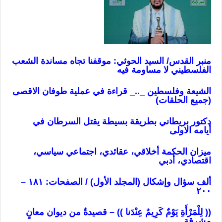
منبر القدس/ السيد الحوثي: موقفنا تجاه مساندة الشعب
الفلسطيني لا مساومة فيه
الشيعة وفلسطين _.._ قراءة في عملية طوفان الاقصى
(جميع الحلقات)
دكتور بريطاني بطريقة بسيطة يقتل السرطان في
أيامه
الاولى
ميزان
الحكمة أخلاقي، عقائدي، اجتماعي سياسي،
اقتصادي، أدبي
ألف سؤال وإشكال (المجلد الأول) / الصفحات: ١٨١ –
٢٠٠
(( لِلْمَرْأَةِ يَوْمٌ كَرِيمٌ عِنْدَنا )) – قصيدةٌ من ديوان معانٍ
مشرقةٍ