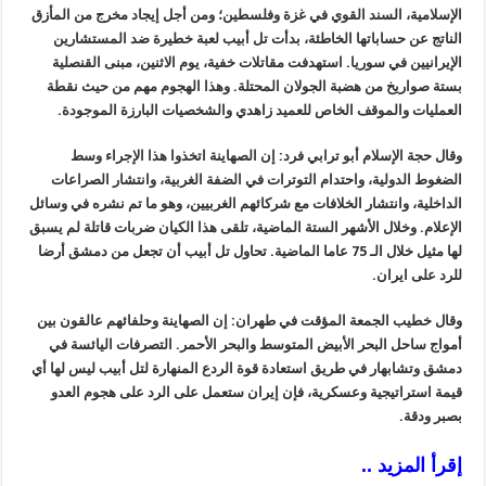
الإسلامية، السند القوي في غزة وفلسطين؛ ومن أجل إيجاد مخرج من المأزق
الناتج عن حساباتها الخاطئة، بدأت تل أبيب لعبة خطيرة ضد المستشارين
الإيرانيين في سوريا. استهدفت مقاتلات خفية، يوم الاثنين، مبنى القنصلية
بستة صواريخ من هضبة الجولان المحتلة. وهذا الهجوم مهم من حيث نقطة
العمليات والموقف الخاص للعميد زاهدي والشخصيات البارزة الموجودة.
وقال حجة الإسلام أبو ترابي فرد: إن الصهاينة اتخذوا هذا الإجراء وسط
الضغوط الدولية، واحتدام التوترات في الضفة الغربية، وانتشار الصراعات
الداخلية، وانتشار الخلافات مع شركائهم الغربيين، وهو ما تم نشره في وسائل
الإعلام. وخلال الأشهر الستة الماضية، تلقى هذا الكيان ضربات قاتلة لم يسبق
لها مثيل خلال الـ 75 عاما الماضية. تحاول تل أبيب أن تجعل من دمشق أرضا
للرد على ايران.
وقال خطيب الجمعة المؤقت في طهران: إن الصهاينة وحلفائهم عالقون بين
أمواج ساحل البحر الأبيض المتوسط والبحر الأحمر. التصرفات اليائسة في
دمشق وتشابهار في طريق استعادة قوة الردع المنهارة لتل أبيب ليس لها أي
قيمة استراتيجية وعسكرية، فإن إيران ستعمل على الرد على هجوم العدو
بصبر ودقة.
إقرأ المزيد ..