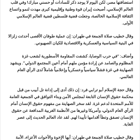
استضافتها مصر، لكن اليوم لا يوجد ذكر للسادات أو حسني مبارك! وفي قلب
العالم الإسلامي، أصبحت إيران قوة وطنية وإقليمية كبرى مهدت لنمو واتساع
الثقافة الإسلامية الخالصة، وجعلت قضية فلسطين قضية العالم الإسلامي
الأولى.
وقال خطيب صلاة الجمعة في طهران: إن عملية طوفان الأقصى أحدثت زلزالا
في البنية السياسية والعسكرية والاقتصادية للكيان الصهيوني.
وأضاف: “في حرب الوصايا، كشفت المقاومة الأسطورية لشعب غزة
المظلوم والصامد عن إرادة مؤمن ملهم أمام أعين المجتمع الدولي”. ويشهد
الصهاينة في غزة فشلاً سياسياً وعسكرياً وإعلامياً شاملاً لدى الرأي العام
العالمي.
وقال حجة الإسلام أبو ترابي فرد: إن ذلك أدى إلى إدانة تل أبيب من قبل
محكمة حقوق الإنسان التابعة لمجلس الأمن وبناء التوافق في الجمعية العامة
للأمم المتحدة لدعم غزة. لقد سخر الصهاينة من مفهوم حقوق الإنسان أمام
الرأي العام الدولي، وأمريكا وغيرها من الأنظمة الغربية المدافعة عن حقوق
الإنسان تصفق وتطأ أقدامها تأييدا لهم. لقد عاد العالم الحديث إلى عصر
الغابة.
وقال خطيب صلاة الجمعة في طهران: أيها الإخوة والأخوات الأعزاء، الأمة