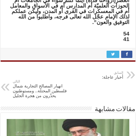
العصر(أرواحنا فداه) أينما كنتم سواء في الجامعات أم
الحوزات العلميّة أم المدارس أم في الأسواق والمعامل
أم في المعسكرات في القرى أو المدن، وليكن عملكم
لذلك الإمام عجّل الله تعالى فرجه، واطلبوا من الله
التوفيق والعون”.
54
41
السابق
أخبار عاجلة:
التالي
انهيار المصالح التجارية شمال
فلسطين المحتلة.. ومستوطنون
يحذّرون من هجرة الجليل
مقالات مشابهة