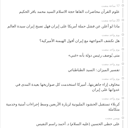
علوم القرآن محاضرات القاها حجة الاسلام السيد محمد باقر الحكيم
ماذا لو أعلن عن فشل حملة أمريكا على إيران فهل تصبح إيران سيدة العالم
‏يوم واحد مضت
هل تكشف المواجهة مع إيران أفول الهيمنة الأميركية؟
‏يوم واحد مضت
متى يُوصف رئيس دولة بأنه «غبي»
‏يوم واحد مضت
تفسير الميزان : السيد الطباطبائي
‏يوم واحد مضت
مخاوف إزاء جاهزيتها.. أميركا استخدمت كل صواريخها بعيدة المدى في
عدوانها على إيران
‏يوم واحد مضت
كربلاء تستقبل الحشود المليونية لزيارة الأربعين وسط إجراءات أمنية وخدمية
متكاملة
‏يومين مضت
على خطى الحسين (عليه السلام) د. أحمد راسم النفيس