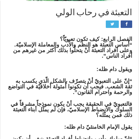
التعبئة في رحاب الولي
الفصل الرابع: كيف تكون تعبويّاً؟
“أساس التعبئة هو النظم والأدب والمعاملة الإسلاميّة.
وعلى أفراد التعبئة أنْ يتحلّوا بذلك أكثر من غيرهم من
أفراد الناس”.
ويقول دام ظله:
“إنّ على التعبويّ أنْ يتصرّف بالشكل الّذي يكسب به
ثقة الشعب. فيجب أن تكونوا أمثولة أخلاقيّة في التواضع
والرحمة واحترام القانون”.
فالتعبويّ في الحقيقة يجب أنْ يكون نموذجاً مشرقاً في
السلوك والانضباط الإسلاميّ، فإن لم يمثّل أبناء التعبئة
ذلك فمن يمثّله؟
يقول الإمام الخامنئيّ دام ظله:
“إنّ سلوك وأدب وانضباط أفراد التعبئة ينبغي أن يكون