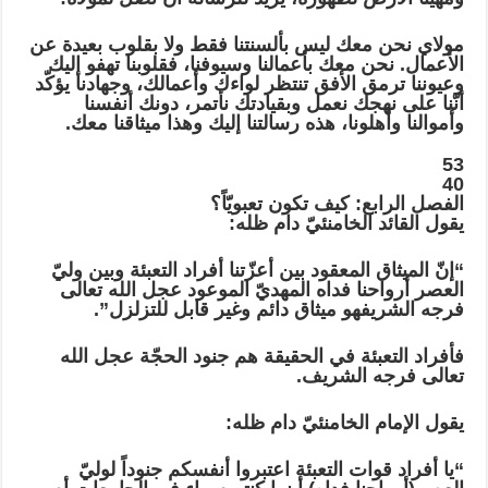
مولاي نحن معك ليس بألسنتنا فقط ولا بقلوب بعيدة عن
الأعمال. نحن معك بأعمالنا وسيوفنا، فقلوبنا تهفو إليك
وعيوننا ترمق الأفق تنتظر لواءك وأعمالك، وجهادنا يؤكّد
أنّنا على نهجك نعمل وبقيادتك نأتمر، دونك أنفسنا
وأموالنا وأهلونا، هذه رسالتنا إليك وهذا ميثاقنا معك.
53
40
الفصل الرابع: كيف تكون تعبويّاً؟
يقول القائد الخامنئيّ دام ظله:
“إنّ الميثاق المعقود بين أعزّتنا أفراد التعبئة وبين وليّ
العصر أرواحنا فداه المهديّ الموعود عجل الله تعالى
فرجه الشريفهو ميثاق دائم وغير قابل للتزلزل”.
فأفراد التعبئة في الحقيقة هم جنود الحجّة عجل الله
تعالى فرجه الشريف.
يقول الإمام الخامنئيّ دام ظله:
“يا أفراد قوات التعبئة اعتبروا أنفسكم جنوداً لوليّ