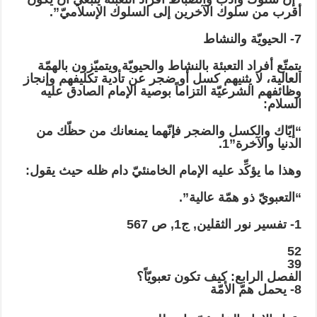
أقرب من سلوك الآخرين إلى السلوك الإسلاميّ”.
7- الحيويّة والنشاط
يتمتّع أفراد التعبئة بالنشاط والحيويّة ويتميّزون بالهمّة
العالية، لا يثنيهم كسل أو ضجر عن تأدية تكليفهم وإنجاز
وظائفهم الشرعيّة التزاماً بوصية الإمام الصادق عليه
السلام:
“إيّاك والكسل والضجر فإنّهما يمنعانك من حظّك من
الدنيا والآخرة”1.
وهذا ما يؤكِّد عليه الإمام الخامنئيّ دام ظله حيث يقول:
“التعبويّ ذو همّة عالية”.
1- تفسير نور الثقلين, ج1, ص 567
52
39
الفصل الرابع: كيف تكون تعبويّاً؟
8- يحمل همّ الأمّة