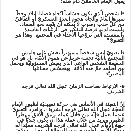
يقول الإمام الخامنئيّ دام ظله:
“الشخص الّذي يكون حسّاساً اتّجاه قضايا البلاد وخطّ
سيرها العامّ واتّجاه هجوم العدوّ العسكريّ أو الثقافيّ
من كلّ حدب وصوب لا يُمكنه أن يتّجه نحو الفساد،
وليست لديه فرصة للتفكير في الرغبات الفاسدة
والمفسدة الّتي يروّجها الأعداء في المجتمع، وهذا هو
التعبويّ”.
فالتعبويّ ليس شخصاً مستهتراً يعيش على هامش
المجتمع بأنانيّة تجعله غريباً عن هموم الأمّة، بل هو في
الحقيقة الشخص الواعي الّذي يعيش المسؤوليّة ويحمل
بين أضلعه همّ هذه الأمّة، ويتحسّس مسائلها
المصيريّة…
9- الارتباط بصاحب الزمان عجل الله تعالى فرجه
الشريف
إنّ التعبئة في الأساس هي حركة تمهيديّة لظهور الإمام
الحجّة عجل الله تعالى فرجه الشريف. والفرد التعبويّ
عندما يعمل فإنّه من خلال عمله يرمق الأفق منتظراً
الظهور ويريد من خلال عمله هذا أن يكون جنديّاً في
جبهة الإمام عجل الله تعالى فرجه الشريف ممهّداً له
ومهيّئاً الأرض لظهوره، يريد للرسالة أن تصل لمولاه: