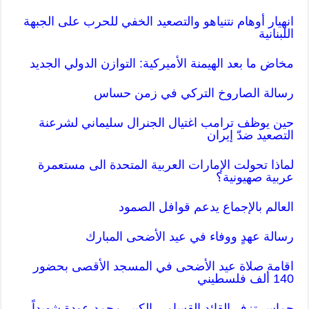
انهيار أوهام نتنياهو والتصعيد الخفي للحرب على الجبهة
اللبنانية
مخاض ما بعد الهيمنة الأميركية: التوازن الدولي الجديد
رسالة الصاروخ التركي في زمن حساس
حين يوظف ترامب اغتيال الجنرال سليماني لشرعنة
التصعيد ضدّ إيران
لماذا تحولت الإمارات العربية المتحدة الى مستعمرة
عربية صهيونية؟
العالم بالإجماع يدعم قوافل الصمود
رسالة عهدٍ ووفاء في عيد الأضحى المبارك
اقامة صلاة عيد الأضحى في المسجد الأقصى بحضور
140 ألف فلسطيني
حماس تزف القائد القسامي الكبير محمد عودة شهيداً