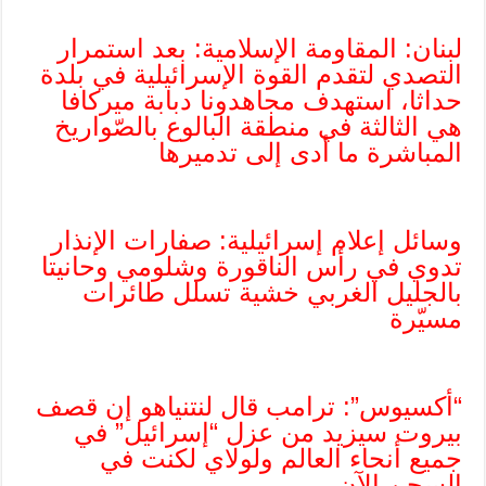
لبنان: المقاومة الإسلامية: بعد استمرار
التصدي لتقدم القوة الإسرائيلية في بلدة
حداثا، استهدف مجاهدونا دبابة ميركافا
هي الثالثة في منطقة البالوع بالصّواريخ
المباشرة ما أدى إلى تدميرها
وسائل إعلام إسرائيلية: صفارات الإنذار
تدوي في رأس الناقورة وشلومي وحانيتا
بالجليل الغربي خشية تسلل طائرات
مسيّرة
“أكسيوس”: ترامب قال لنتنياهو إن قصف
بيروت سيزيد من عزل “إسرائيل” في
جميع أنحاء العالم ولولاي لكنت في
السجن الآن