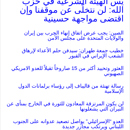
يس الهيئة الشرعية في حزب
الله: لن نتخلّى عن موقفنا وإن
اقتضى مواجهة حسينية
الصين: يجب عرض اتفاق إنهاء الحرب بين إيران
والولايات المتحدة على مجلس الأمن
خطيب جمعة طهران: سیدفن حلم الأعداء لإرهاق
الشعب الإيراني في القبور
العثور وتحييد أكثر من 15 صاروخاً ثقيلاً للعدو الامريكي
الصهيوني
رسالة تهنئة من قاليباف إلى رؤساء برلمانات الدول
الإسلامية
لن يكون المرتزقة المعادون للثورة في الخارج بمنأى عن
النيران التي يشعلونها
العدو “الإسرائيلي” يواصل تصعيد عدوانه على الجنوب
اللبناني ويرتكب مجازر جديدة