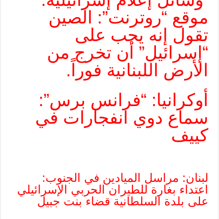
موقع “روترنت”: الصين
تقول إنه يجب على
“إسرائيل” أن تخرج من
الأرض اللبنانية فوراً.
أوكرانيا: “فرانس برس”:
سماع دوي انفجارات في
كييف
لبنان: مراسل الميادين في الجنوب:
اعتداء بغارة للطيران الحربي الإسرائيلي
على بلدة السلطانية قضاء بنت جبيل