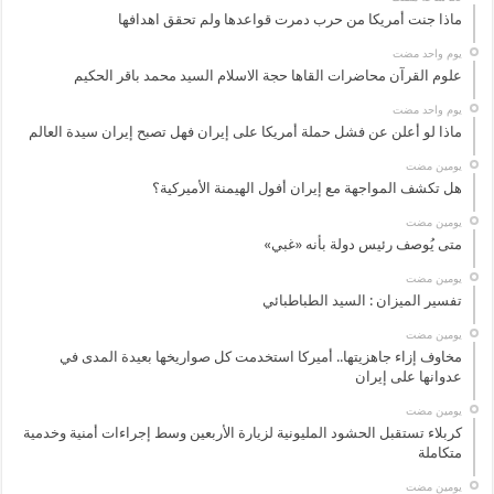
ماذا جنت أمريكا من حرب دمرت قواعدها ولم تحقق اهدافها
‏يوم واحد مضت
علوم القرآن محاضرات القاها حجة الاسلام السيد محمد باقر الحكيم
‏يوم واحد مضت
ماذا لو أعلن عن فشل حملة أمريكا على إيران فهل تصبح إيران سيدة العالم
‏يومين مضت
هل تكشف المواجهة مع إيران أفول الهيمنة الأميركية؟
‏يومين مضت
متى يُوصف رئيس دولة بأنه «غبي»
‏يومين مضت
تفسير الميزان : السيد الطباطبائي
‏يومين مضت
مخاوف إزاء جاهزيتها.. أميركا استخدمت كل صواريخها بعيدة المدى في
عدوانها على إيران
‏يومين مضت
كربلاء تستقبل الحشود المليونية لزيارة الأربعين وسط إجراءات أمنية وخدمية
متكاملة
‏يومين مضت