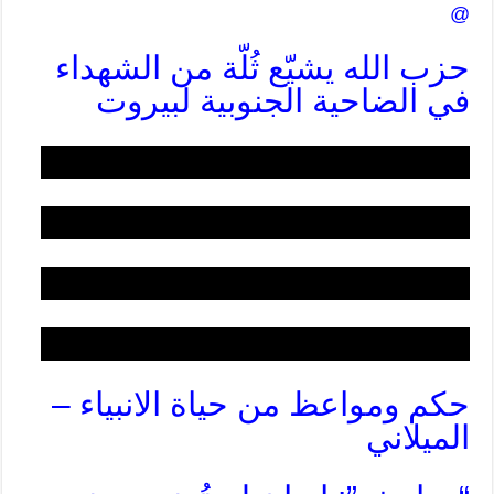
@
حزب الله يشيّع ثُلّة من الشهداء
في الضاحية الجنوبية لبيروت
حكم ومواعظ من حياة الانبياء –
الميلاني