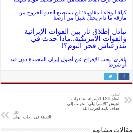
كتلة الوفاء للمقاومة: لن يستطيع العدو الخروج من
مأزقه ما دام يحتلُّ شبرًا من أرضنا
تبادل إطلاق نار بين القوات الإيرانية
والقوات الامريكية..ماذا حدث في
بندرعباس فجر اليوم؟!
باقري: يجب الإفراج عن أصول إيران المجمدة دون قيد
أو شرط
السابق
القناة الـ12 الإسرائيلية: قوات
الجيش “الإسرائيلي” تحولت إلى
أهداف ثابتة لحزب الله
التالي
التعبئة في رحاب الولي
مقالات مشابهة