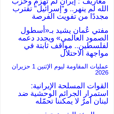
“معاريف”: إيران لم تُهزم وحزب
الله لم ينهر.. و”إسرائيل” تقترب
مجددًا من تفويت الفرصة
مفتي عُمان يشيد بـ«أسطول
الصمود العالمي» ويجدد دعمه
لفلسطين.. مواقف ثابتة في
مواجهة الاحتلال
عمليات المقاومة ليوم الإثنين 1 حزيران
2026
القوات المسلحة الإيرانية:
استمرار الجرائم الوحشية ضد
لبنان أمرٌ لا يمكننا تحمّله