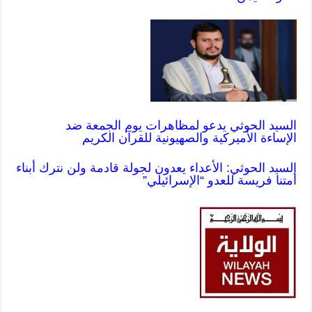
السيد الحوثي يدعو لمظاهرات يوم الجمعة ضد
الإساءة الأميركية والصهيونية للقرآن الكريم
السيد الحوثي: الأعداء يعدون لجولة قادمة ولن نترك أبناء
أمتنا فريسة للعدو “الإسرائيلي”