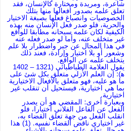
شاعرة، ومريدة ومختارة كالإنسان، فقد
تعلق علمه بصدور أفعالها منها بتلك
الخصوصيات وانصباغ فعلها بصبغة الاختيار
والحرية، فلو صدر فعل الإنسان منه بهذه
الكيفية لكان علمه سبحانه مطابقا للواقع
غير متخلف عنه، وأما لو صدر فعله عنه
في هذا المجال عن جبر واضطرار بلا علم
وشعور أو بلا اختيار وإرادة، فعند ذلك
يتخلف علمه عن الواقع.
يقول العلامة الطباطبائي (1321 – 1402
ه‍): إن العلم الأزلي متعلق بكل شئ على
ما هو عليه، فهو متعلق بالأفعال الاختيارية
بما هي اختيارية، فيستحيل أن تنقلب غير
اختيارية.
وبعبارة أخرى: المقضي هو أن يصدر
الفعل عن الفاعل الفلاني اختيارا، فلو
انقلب الفعل من جهة تعلق القضاء به،
غير اختياري ناقض القضاء نفسه. (1) هذا
هو حال تعلق علمه سبحانه بالأشياء