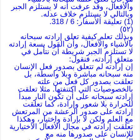
والأفعال، وقد عرفت أنه لا يستلزم الجبر
وبالتالي لا يستلزم خلاف عدله.
(1) تعليقة الأسفار: 6 / 318.
(٥٢)
وبذلك تعلم كيفية تعلق إرادته سبحانه
بالأشياء والأفعال، وأن القول بسعة إرادته
لا تستلزم الجبر شريطة أن نتأمل في
متعلق إرادته، فنقول:
إن إرادته لم تتعلق بصدور فعل الإنسان
منه سبحانه مباشرة وبلا واسطة، بل
تعلقت بصدور كل فعل من علته
بالخصوصيات التي اكتنفتها. مثلا تعلقت
إرادته سبحانه على أن تكون النار مبدأ
للحرارة بلا شعور وإرادة، كما تعلقت
إرادته على صدور الرعشة من المرتعش
مع العلم ولكن لا بإرادة واختيار، وهكذا
تعلقت إرادته في مجال الأفعال الاختيارية
للإنسان على صدورها منه مع