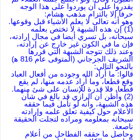
يقدروا على أن يوردوا على هذا الوجه
حرفا إلا بالتزام مذهب هشام:
وهو أنه تعالى لا يعلم الأشياء قبل وقوعها.
(1) إن هذه الشبهة لا تختص بعلمه
سبحانه، بل تسري أيضا في مجال إرادته،
فإن ما في الكون غير خارج عن إرادته،
وعند ذلك تتوجه الشبهة التي قررها
الشريف الجرجاني (المتوفى عام 816 ه‍)
بالنحو التالي:
قالوا: ما أراد الله وجوده من أفعال العباد
وقع قطعا، وما أراد عدمه منها، لم يقع
قطعا، فلا قدرة للإنسان على شئ منهما.
(2) وأظن أن الرازي قد بالغ في شأن
هذه الشبهة، وأنه لو تأمل فيما حققه
الأعلام حول كيفية تعلق علمه وإرادته
سبحانه بمعلومه ومراده لتجلت الحقيقة
ناصعة.
وحاصل ما حققه الفطاحل من أعلام