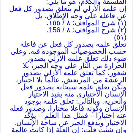
الفلسفة والكلام، هو ما يلي:
إن علمه الأزلي لم يتعلق بصدور كل فعل
عن فاعله على وجه الإطلاق، بل
(١) شرح المواقف: ٨ / ١٥٥.
(٢) شرح المواقف: ٨ / 156.
(٥١)
تعلق علمه بصدور كل فعل عن فاعله
حسب الخصوصيات الموجودة فيه. وعلى
ضوء ذلك تعلق علمه الأزلي بصدور
الحرارة من النار على وجه الجبر، بلا
شعور، كما تعلق علمه الأزلي بصدور
الرعشة من المرتعش، عالما بلا اختيار،
ولكن تعلق علمه سبحانه بصدور فعل
الإنسان الاختياري منه بقيد الاختيار
والحرية. وبالتالي: تعلق علمه بوجود
الإنسان وكونه فاعلا مختارا، وصدور فعله
عنه اختيارا – فمثل هذا العلم – يؤكد
الاختيار ويدفع الجبر عن ساحة الإنسان.
وإن شئت قلت: إن العلة إذا كانت عالمة