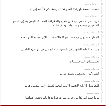
خطيب جمعة طهران: العدو تكبد هزيمة نكراء أمام إيران
من البحر الأحمر إلى خليج عدن والجغرافيا المحتلة.. اليمن يطوّق العدو
السعودي بقدرة رصد واستهداف قاتلة
المغاربة يفرون من جنة أميركا والاتفاقيات الإبراهيمية المزعومة!
مسيرة القائد الشهيد في التبيين: بناء الوعي في مواجهة الباطل
‏يوم واحد مضت
بصــــــائر الدرجــــــات
‏يوم واحد مضت
كيف يكون مستقبل مضيق هرمز
‏يوم واحد مضت
التفاصيل الأولية للخطة الاستراتيجية لضمان امن مضيق هرمز
‏يومين مضت
ماذا جنت أمريكا من حرب دمرت قواعدها ولم تحقق اهدافها