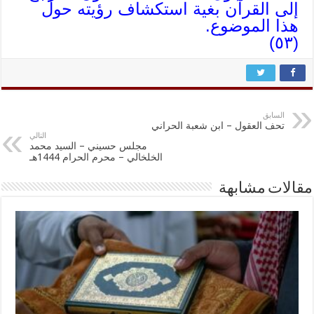
إلى القرآن بغية استكشاف رؤيته حول
هذا الموضوع.
(٥٣)
السابق
تحف العقول – ابن شعبة الحراني
التالي
مجلس حسيني – السيد محمد
الخلخالي – محرم الحرام 1444هـ
مقالات مشابهة