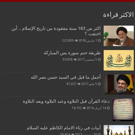
الاكثر قراءة
اكثر من 183 سنة مفقودة من تاريخ الإسلام .. أين
اختفت ؟
1 مارس,2018
223,809
طريقة ختم سورة يس المباركة
5 سبتمبر,2017
93,858
أجمل ما قيل في السيد حسن نصر الله
5 مايو,2017
87,027
دعاء القرآن قبل التلاوة وعند التلاوة وبعد التلاوة
14 أبريل,2016
74,792
أبيات في رثاء الامام الكاظم عليه السلام
10 ديسمبر,2017
59,854