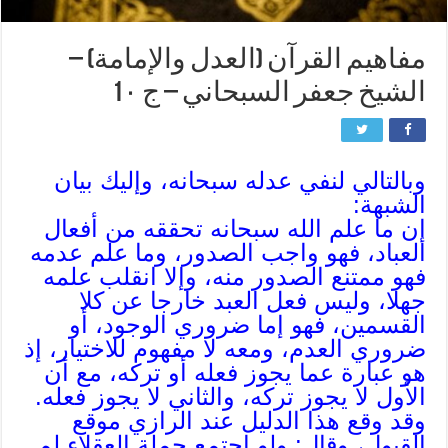
مفاهيم القرآن (العدل والإمامة) –
الشيخ جعفر السبحاني – ج 1٠
وبالتالي لنفي عدله سبحانه، وإليك بيان
الشبهة:
إن ما علم الله سبحانه تحققه من أفعال
العباد، فهو واجب الصدور، وما علم عدمه
فهو ممتنع الصدور منه، وإلا انقلب علمه
جهلا، وليس فعل العبد خارجا عن كلا
القسمين، فهو إما ضروري الوجود، أو
ضروري العدم، ومعه لا مفهوم للاختيار، إذ
هو عبارة عما يجوز فعله أو تركه، مع أن
الأول لا يجوز تركه، والثاني لا يجوز فعله.
وقد وقع هذا الدليل عند الرازي موقع
القبول، وقال: ولو اجتمع جملة العقلاء لم