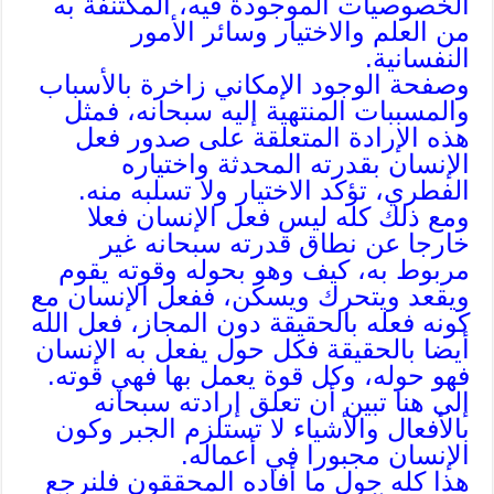
الخصوصيات الموجودة فيه، المكتنفة به
من العلم والاختيار وسائر الأمور
النفسانية.
وصفحة الوجود الإمكاني زاخرة بالأسباب
والمسببات المنتهية إليه سبحانه، فمثل
هذه الإرادة المتعلقة على صدور فعل
الإنسان بقدرته المحدثة واختياره
الفطري، تؤكد الاختيار ولا تسلبه منه.
ومع ذلك كله ليس فعل الإنسان فعلا
خارجا عن نطاق قدرته سبحانه غير
مربوط به، كيف وهو بحوله وقوته يقوم
ويقعد ويتحرك ويسكن، ففعل الإنسان مع
كونه فعله بالحقيقة دون المجاز، فعل الله
أيضا بالحقيقة فكل حول يفعل به الإنسان
فهو حوله، وكل قوة يعمل بها فهي قوته.
إلى هنا تبين أن تعلق إرادته سبحانه
بالأفعال والأشياء لا تستلزم الجبر وكون
الإنسان مجبورا في أعماله.
هذا كله حول ما أفاده المحققون فلنرجع