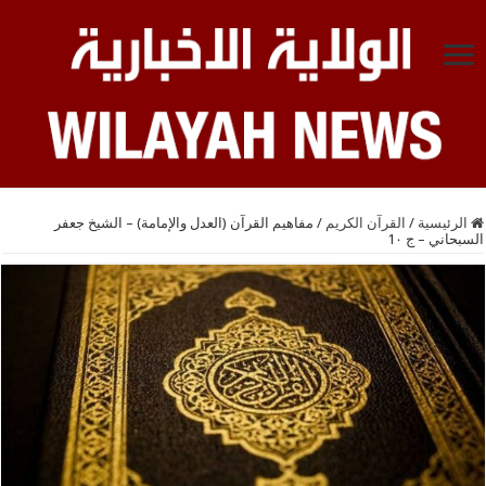
الرئيسية
/
القرآن الكريم
/
مفاهيم القرآن (العدل والإمامة) – الشيخ جعفر
السبحاني – ج 1٠