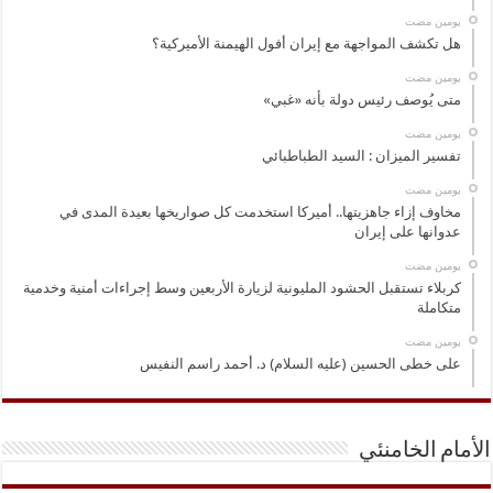
‏يومين مضت
هل تكشف المواجهة مع إيران أفول الهيمنة الأميركية؟
‏يومين مضت
متى يُوصف رئيس دولة بأنه «غبي»
‏يومين مضت
تفسير الميزان : السيد الطباطبائي
‏يومين مضت
مخاوف إزاء جاهزيتها.. أميركا استخدمت كل صواريخها بعيدة المدى في
عدوانها على إيران
‏يومين مضت
كربلاء تستقبل الحشود المليونية لزيارة الأربعين وسط إجراءات أمنية وخدمية
متكاملة
‏يومين مضت
على خطى الحسين (عليه السلام) د. أحمد راسم النفيس
الأمام الخامنئي