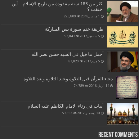
اكثر من 183 سنة مفقودة من تاريخ الإسلام .. أين
اختفت ؟
1 مارس,2018
223,809
طريقة ختم سورة يس المباركة
5 سبتمبر,2017
93,849
أجمل ما قيل في السيد حسن نصر الله
5 مايو,2017
87,020
دعاء القرآن قبل التلاوة وعند التلاوة وبعد التلاوة
14 أبريل,2016
74,789
أبيات في رثاء الامام الكاظم عليه السلام
10 ديسمبر,2017
59,853
Recent Comments