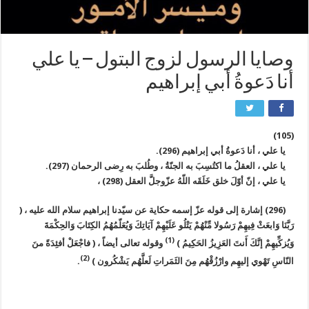
وصايا الرسول لزوج البتول – يا علي
أنا دَعوةُ أبي إبراهيم
(105)
يا علي ، أنا دَعوةُ أبي إبراهيم
(296)
.
يا علي ، العقلُ ما اكتُسِبَ به الجنّةُ ، وطُلبَ به رِضى الرحمان
(297)
.
يا علي ، إنّ أوّلَ خلق خَلَقَه اللّهُ عزّوجلَّ العقل
(298)
،
(296) إشارة إلى قوله عزّ إسمه حكاية عن سيّدنا إبراهيم سلام الله عليه ، (
رَبَّنَا وَابعَثْ فِيهِمْ رَسُولا مِّنْهُمْ يَتْلُو عَلَيْهِمْ آيَاتِكَ وَيُعَلّمُهُمُ الكِتَابَ وَالحِكْمَةَ
(1)
وَيُزكِّيهِمْ إنَّكَ أَنتَ العَزِيزُ الحَكِيمُ
)
وقوله تعالى أيضاً ، (
فاجْعَلْ أفئِدَةً منَ
(2)
النّاسِ تَهْوي إليهِم وارْزُقْهُم مِنَ الثَمَراتِ لَعلَّهُم يَشْكُرون
)
.