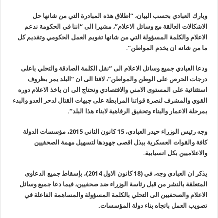
وبارك العبادي بحسب البيان، “اطلاق هذه المبادرة التي من شانها حل
الاشكالات العالقة مع وسائل الاعلام”، مشيرا الى “اننا في الحكومة ندعم
الاعلام والكلمة المسؤولة التي من شانها تقويم العمل الحكومي وتقديم كل
ما من شانه ان يخدم المواطن”.
ودعا العبادي جميع وسائل الاعلام الى “نقل الكلمة الصادقة والتحلي باعلى
درجات الحرص على الوطن والمواطن”، لافتا الى ان “البلد يمر بظروف
استثنائية على المستوى الامني والاقتصادي ونحتاج الى ان ياخذ الاعلام دوره
القوي والمشرف لنصرة قواتنا المرابطة على جبهات القتال لدحر العدو والبدء
بمرحلة الاعمار والبناء وتحقيق الرفاهية لابناء هذا البلد”.
وجه رئيس الوزراء حيدر العبادي، 15 كانون الثاني 2015، مؤسسات الدولة
كافة والقوات العسكرية ببذل اقصى جهودها لتسهيل مهمة الصحفيين
والاعلاميين بكل انسيابية.
يذكر ان العبادي وجه، في (18 كانون الاول 2014)، بإسقاط جميع الدعاوى
المتعلقة بالنشر من قبل رئاسة الوزراء ضد صحفيين، فيما دعا جميع وسائل
الاعلام والصحفيين الى التحلي بالكلمة المسؤولة والمساهمة الفاعلة في
تصويب العمل باتجاه بناء دولة المؤسسات.