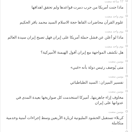
ماذا جنت أمريكا من حرب دمرت قواعدها ولم تحقق اهدافها
‏يوم واحد مضت
علوم القرآن محاضرات القاها حجة الاسلام السيد محمد باقر الحكيم
‏يوم واحد مضت
ماذا لو أعلن عن فشل حملة أمريكا على إيران فهل تصبح إيران سيدة العالم
‏يوم واحد مضت
هل تكشف المواجهة مع إيران أفول الهيمنة الأميركية؟
‏يومين مضت
متى يُوصف رئيس دولة بأنه «غبي»
‏يومين مضت
تفسير الميزان : السيد الطباطبائي
‏يومين مضت
مخاوف إزاء جاهزيتها.. أميركا استخدمت كل صواريخها بعيدة المدى في
عدوانها على إيران
‏يومين مضت
كربلاء تستقبل الحشود المليونية لزيارة الأربعين وسط إجراءات أمنية وخدمية
متكاملة