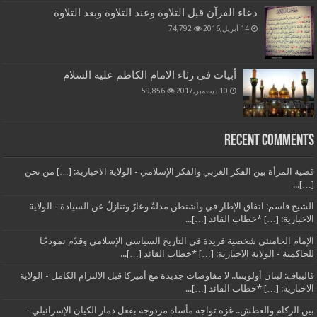
دعاء القرآن قبل التلاوة وعند التلاوة وبعد التلاوة
14 أبريل,2016
74,792
أبيات في رثاء الامام الكاظم عليه السلام
10 ديسمبر,2017
59,856
Recent Comments
قضية المرأة بين الفكر الغربي والفكر الإسلامي - الولاية الاخبارية: […] من نحن
[…]...
الشيخ قاسم: اتفاق الإطار في واشنطن مذلةٌ وعارٌ وتنازلٌ عن السيادة - الولاية
الاخبارية: […] *خطاب القائد […]...
الإمام الخامنئي شخصية فريدة في التاريخ السياسي الإسلامي وقدّم نموذجًا
للحاكمية - الولاية الاخبارية: […] *خطاب القائد […]...
قاليباف: لبنان أولويتنا.. لا مفاوضات جديدة مع أميركا قبل الالتزام الكامل - الولاية
الاخبارية: […] *خطاب القائد […]...
بين الركام والعطش.. غزة تواجه مأساة مزدوجة بفعل دمار الكيان الإسرائيلي -