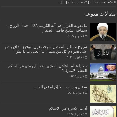
الولاية الاخبارية: […] *خطاب القائد […]...
مقالات منوعة
ما يقوله القرآن في آية الكرسي/12- حياة الأرواح –
سماحة الشيخ فاضل الصفار
24 يوليو,2024
شيوخ عشائر الموصل سيجتمعون لتوقيع اتفاق ينص
على هدر دم كل من ينتمي لـ” عصابات داعش”
22 فبراير,2015
خفايا عالم الظلال السرّي.. هذا اليهودي هو الحاكم
الفعلي لأميركا؟
8 يونيو,2017
سؤال وجواب – لا إكراه في الدين
3 فبراير,2018
آداب الأسرة في الإسلام
20 أبريل,2024