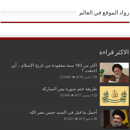
رواد الموقع في العالم
الاكثر قراءة
اكثر من 183 سنة مفقودة من تاريخ الإسلام .. أين
اختفت ؟
1 مارس,2018
223,809
طريقة ختم سورة يس المباركة
5 سبتمبر,2017
93,860
أجمل ما قيل في السيد حسن نصر الله
5 مايو,2017
87,027