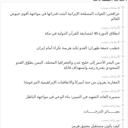
عراقجي: القوات المسلحة الإيرانية أثبتت قدراتها في مواجهة أقوى جيوش
العالم
انطلاق الدورة 46 لمسابقة القرآن الدولية في مكة
خطيب جمعة طهران: العدو تكبد هزيمة نكراء أمام إيران
من البحر الأحمر إلى خليج عدن والجغرافيا المحتلة.. اليمن يطوّق العدو
السعودي بقدرة رصد واستهداف قاتلة
المغاربة يفرون من جنة أميركا والاتفاقيات الإبراهيمية المزعومة!
مسيرة القائد الشهيد في التبيين: بناء الوعي في مواجهة الباطل
‏يوم واحد مضت
بصــــــائر الدرجــــــات
‏يوم واحد مضت
كيف يكون مستقبل مضيق هرمز