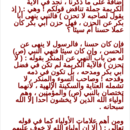
إضافة على ما ذكرنا ، نجد في الآية
الكريمة جملة تناقض قولكم ! وهي : ( إذ
يقول لصاحبه لا تحزن ) فالنبي ينهى أبا
بكر عن الحزن ، فهل حزن أبي بكر كان
عملا حسنا أم سيئا ؟
فإن كان حسنا ، فالرسول لا ينهى عن
الحسن ، وإن كان سيئا فنهي النبي (ص)
له من باب النهي عن المنكر بقوله : ( لا
تحزن ) فالآية الكريمة لم تكن في فضل
أبي بكر ومدحه ، بل تكون في ذمه
وقدحه ! وصاحب السوء والمنكر ، لا
تشمله العناية والسكينة الإلهية ، لأنهما
تختصان بالنبي (ص) والمؤمنين ، وهم
أولياء الله الذين لا يخشون أحدا إلا الله
سبحانه .
ومن أهم علامات الأولياء كما في قوله
تعالى : ( ألا إن أولياء الله لا خوف عليهم