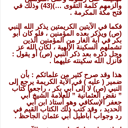
وألزمهم كلمة التقوى …)
(43)
وذلك في
فتح مكة المكرمة .
فكما في الآيتين الكريمتين يذكر الله النبي
(ص) ويذكر بعده المؤمنين ، فلو كان أبو
بكر في آية الغار من المؤمنين الذين
تشملهم السكينة الإلهية ، لكان الله عز
وجل ذكره بعد ذكر النبي (ص) أو يقول :
فأنزل الله سكينته عليهما .
هذا وقد صرح كثير من علمائكم : بأن
ضمير ( عليه ) في الآية الكريمة يرجع إلى
النبي (ص) لا إلى أبي بكر ، راجعوا كتاب
” نقض العثمانية ” للعلامة الشيخ أبي
جعفر الإسكافي وهو أستاذ ابن أبي
الحديد ، وقد كتب ذلك الكتاب القيم في
رد وجواب أباطيل أبي عثمان الجاحظ .