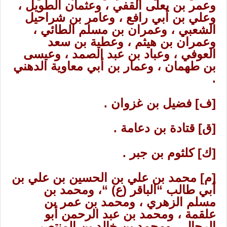
وعمر بن يعلى القفي ، وعثمان الطويل ،
وعلي بن أبي رافع ، وعامر بن شراحيل
الشعبي ، وعمران بن مسلم الطائي ،
وعمران بن هيثم ، وعطية بن سعد
العوفي ، وعباد بن عبد الصمد ، وعيسى
بن طهمان ، وعمار بن أبي معاوية الدهني
.
[ف] فضيل بن غزوان .
[ق] قتادة بن دعامة .
[ك] كلثوم بن جبر .
[م] محمد بن علي بن الحسين بن علي بن
أبي طالب “الباقر (ع) “، ومحمد بن
مسلم الزهري ، ومحمد بن عمر بن
علقمة ، ومحمد بن عبد الرحمن أبو
الرجال ، ومحمد بن خالد بن المنتصر