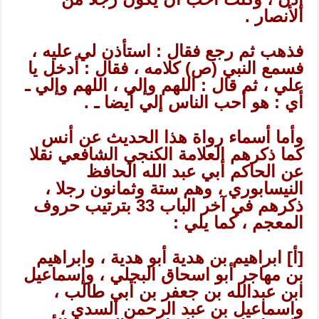
الأنصار .
فذهب ثم رجع فقال : استأذن لي عليه ،
فسمع النبي (ص) كلامه ، فقال : أدخل يا
علي ، ثم قال : اللهم وإلي ، اللهم وإلي ـ
أي : هو أحب الناس إلي أيضا ـ .
وأما أسماء رواة هذا الحديث عن أنس
كما ذكرهم العلامة الكنجي الشافعي نقلا
عن الحاكم أبي عبد الله الحافظ
النيسابوري ، وهم ستة وثمانون رجلا ،
ذكرهم في آخر الباب 33 بترتيب حروف
المعجم ، كما يلي :
[أ] ابراهيم بن هدية أبو هدية ، وابراهيم
بن مهاجر أبو اسحاق البجلي ، وإسماعيل
ابن عبدالله بن جعفر بن أبي طالب ،
واسماعيل بن عبد الرحمن السدي ،