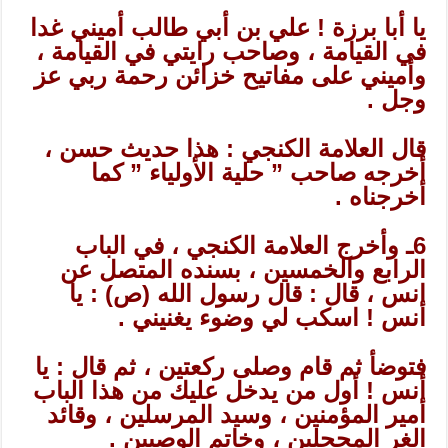
يا أبا برزة ! علي بن أبي طالب أميني غدا
في القيامة ، وصاحب رايتي في القيامة ،
وأميني على مفاتيح خزائن رحمة ربي عز
وجل .
قال العلامة الكنجي : هذا حديث حسن ،
أخرجه صاحب ” حلية الأولياء ” كما
أخرجناه .
6ـ وأخرج العلامة الكنجي ، في الباب
الرابع والخمسين ، بسنده المتصل عن
انس ، قال : قال رسول الله (ص) : يا
أنس ! اسكب لي وضوء يغنيني .
فتوضأ ثم قام وصلى ركعتين ، ثم قال : يا
أنس ! أول من يدخل عليك من هذا الباب
أمير المؤمنين ، وسيد المرسلين ، وقائد
الغر المحجلين ، وخاتم الوصيين .