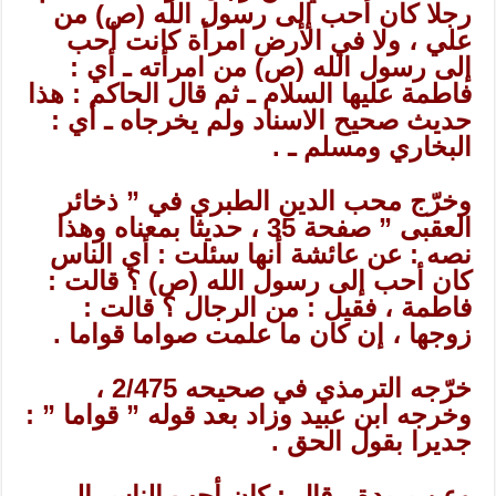
رجلا كان أحب إلى رسول الله (ص) من
علي ، ولا في الأرض امرأة كانت أحب
إلى رسول الله (ص) من امرأته ـ أي :
فاطمة عليها السلام ـ ثم قال الحاكم : هذا
حديث صحيح الاسناد ولم يخرجاه ـ أي :
البخاري ومسلم ـ .
وخرّج محب الدين الطبري في ” ذخائر
العقبى ” صفحة 35 ، حديثا بمعناه وهذا
نصه : عن عائشة أنها سئلت : أي الناس
كان أحب إلى رسول الله (ص) ؟ قالت :
فاطمة ، فقيل : من الرجال ؟ قالت :
زوجها ، إن كان ما علمت صواما قواما .
خرّجه الترمذي في صحيحه 2/475 ،
وخرجه ابن عبيد وزاد بعد قوله ” قواما ” :
جديرا بقول الحق .
وعن بريدة ، قال : كان أحب الناس إلى