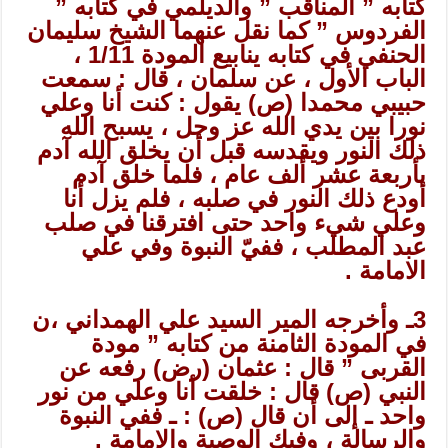
كتابه ” المناقب ” والديلمي في كتابه ”
الفردوس ” كما نقل عنهما الشيخ سليمان
الحنفي في كتابه ينابيع المودة 1/11 ،
الباب الأول ، عن سلمان ، قال : سمعت
حبيبي محمدا (ص) يقول : كنت أنا وعلي
نورا بين يدي الله عز وجل ، يسبح الله
ذلك النور ويقدسه قبل أن يخلق الله آدم
بأربعة عشر ألف عام ، فلما خلق آدم
أودع ذلك النور في صلبه ، فلم يزل أنا
وعلي شيء واحد حتى افترقنا في صلب
عبد المطلب ، ففيّ النبوة وفي علي
الامامة .
3ـ وأخرجه المير السيد علي الهمداني ،ن
في المودة الثامنة من كتابه ” مودة
القربى ” قال : عثمان (رض) رفعه عن
النبي (ص) قال : خلقت أنا وعلي من نور
واحد ـ إلى أن قال (ص) : ـ ففي النبوة
والرسالة ، وفيك الوصية والإمامة .