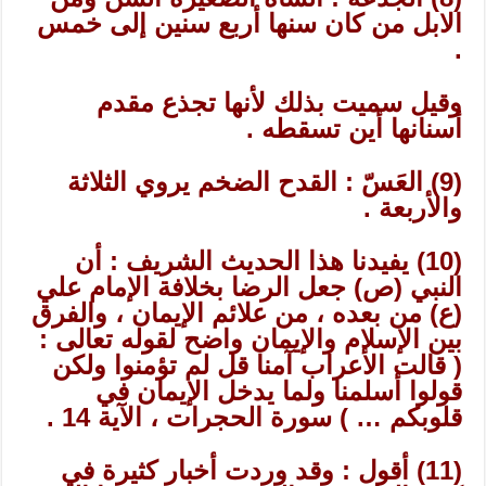
الابل من كان سنها أربع سنين إلى خمس
.
وقيل سميت بذلك لأنها تجذع مقدم
أسنانها أين تسقطه .
(9) العَسّ : القدح الضخم يروي الثلاثة
والأربعة .
(10) يفيدنا هذا الحديث الشريف : أن
النبي (ص) جعل الرضا بخلافة الإمام علي
(ع) من بعده ، من علائم الإيمان ، والفرق
بين الإسلام والإيمان واضح لقوله تعالى :
( قالت الأعراب آمنا قل لم تؤمنوا ولكن
قولوا أسلمنا ولما يدخل الإيمان في
قلوبكم … ) سورة الحجرات ، الآية 14 .
(11) أقول : وقد وردت أخبار كثيرة في