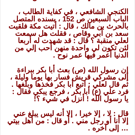
الكنجي الشافعي ، في كفاية الطالب ،
الباب السبعين ص 152 ، بسنده المتصل
بالحرث بن مالك ، قال : أتيت مكة فلقيت
سعد بن أبي وقاص ، فقلت هل سمعت
لعلي منقبة ؟ قال : قد شهدت له أربعا
لئن تكون لي واحدة منهن أحب إلي من
الدنيا أعمر فيها عمر نوح .
إن رسول الله (ص) بعث أبا بكر ببراءة
إلى مشركي قريش فسار بها يوما وليلة ،
ثم قال لعلي : اتبع أبا بكر فخذها وبلغها .
فرد علي (ع) أبا بكر ، فرجع يبكي فقال :
يا رسول الله ! أنزل في شيء ؟!
قال : لا ، إلا خيرا ، إلا أنه ليس يبلغ عني
إلا أنا أو رجل مني . أو قال : من أهل بيتي
… إلى آخره .