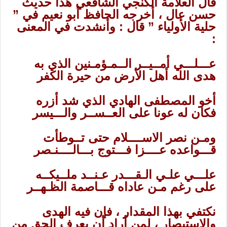
قال العلامة الكنجي الشافعي هذا حديث
حسن عال ، أخرجه الحافظ أبو نعيم في ”
حلية الأولياء ” قال : وأنشدت في المعنى
:
عـــلـــي أمــيــر الــمـؤمـنين الذي به
هدى الله أهل الأرض من حيرة الكفر
أخو المصطفى الهادي الذي شد أزره
فكان له عونا على العــســر والـــيسر
ومـن نصر الاســــلام حتى تــوطأت
قـــواعده عــــزا فـــتوج بـــالــــنـصر
علـــي علـي الـقـــدر عـنــد ملــيكــه
على رغم مـن عاداه قـــاصمة الظـهــر
نكتفي بهذا المقدار ، فإن فيه الهدى
والاستبصار ، لمن أراد أن يعرف الحق من