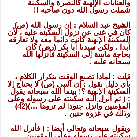
والعنايات الإلهية كالنصرة والسكينة
شملت رسول الله دون صاحبه !!
الشيخ عبد السلام : إن رسول الله (ص)
كان في غنى عن نزول السكينة عليه ، لأن
السكينة الإلهية كانت دائما معه ولا تفارقه
أبدا ، ولكن سيدنا أبا بكر (رض) كان
بحاجة ماسة إلى السكينة فأنزلها الله
سبحانه عليه .
قلت : لماذا تضيع الوقت بتكرار الكلام ،
بأي دليل تقول : إن النبي (ص) لا يحتاج إلا
السكينة الإلهية ؟! بينما الله سبحانه يقول
: ( ثم أنزل الله سكينته على رسوله وعلى
المؤمنين وأنزل جنودا لم تروها …)
(42)
وذلك في غزوة حنين .
ويقول سبحانه وتعالى أيضا : ( فأنزل الله
سكينته على رسوله وعلى المؤمنين