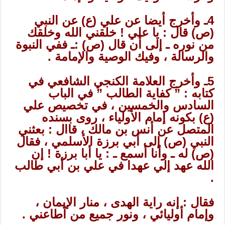
4ـ وأخرج أيضا عن علي (ع) عن النبي
(ص) قال : يا علي ! خلقني الله وخلقك
من نوره ـ إلى أن قال (ص) :ـ ففي النبوة
والرسالة ، وفيك الوصية والإمامة .
5ـ وأخرج العلامة الكنجي الشافعي في
كتابه : ” كفاية الطالب ” في الباب
السادس والخمسين ، في تخصيص علي
(ع) بكونه إمام الأولياء ، روى بسنده
المتصل عن أنس بن مالك ، قاال : بعثني
النبي (ص) إلى أبي برزة الأسلمي ، فقال
(ص) له ـ وأنا أسمع ـ : يا أبا برزة ! إن
الله عهد إلي عهدا في علي بن أبي طالب
.
فقال : إنه راية الهدى ، منار الإيمان ،
وإمام أوليائي ، ونور جميع من أطاعني .