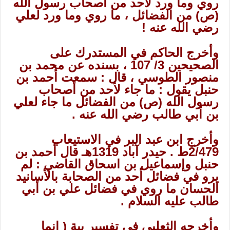
روي وما ورد لأحد من أصحاب رسول الله
(ص) من الفضائل ، ما روي وما ورد لعلي
رضي الله عنه !
وأخرج الحاكم في المستدرك على
الصحيحين 3/ 107 ، بسنده عن محمد بن
منصور الطوسي ، قال : سمعت أحمد بن
حنبل يقول : ما جاء لأحد من أصحاب
رسول الله (ص) من الفضائل ما جاء لعلي
بن أبي طالب رضي الله عنه .
وأخرج ابن عبد البر في الاستيعاب
2/479ط . حيدر آباد 1319هـ قال أحمد بن
حنبل وإسماعيل بن اسحاق القاضي : لم
يرو في فضائل أحد من الصحابة بالأسانيد
الحسان ما روي في فضائل علي بن أبي
طالب عليه السلام .
وأخرجه الثعلبي في تفسير ىية ( انما