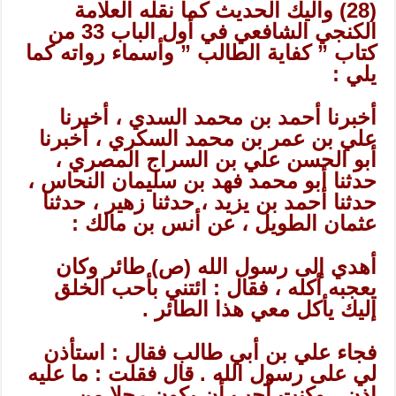
(28) واليك الحديث كما نقله العلامة
الكنجي الشافعي في أول الباب 33 من
كتاب ” كفاية الطالب ” وأسماء رواته كما
يلي :
أخبرنا أحمد بن محمد السدي ، أخبرنا
علي بن عمر بن محمد السكري ، أخبرنا
أبو الحسن علي بن السراج المصري ،
حدثنا أبو محمد فهد بن سليمان النحاس ،
حدثنا أحمد بن يزيد ، حدثنا زهير ، حدثنا
عثمان الطويل ، عن أنس بن مالك :
أهدي إلى رسول الله (ص) طائر وكان
يعجبه أكله ، فقال : ائتني بأحب الخلق
إليك يأكل معي هذا الطائر .
فجاء علي بن أبي طالب فقال : استأذن
لي على رسول الله . قال فقلت : ما عليه
إذن ، وكنت أحب أن يكون رجلا من