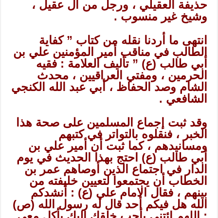
حذيفة العقيلي ، ورجل من آل عقيل ،
وشيخ غير منسوب .
انتهى ما أردنا نقله من كتاب ” كفاية
الطالب في مناقب أمير المؤمنين علي بن
أبي طالب (ع) ” تأليف العلامة : فقيه
الحرمين ، ومفتي العراقيين ، محدث
الشام وصد الحفاظ ، أبي عبد الله الكنجي
الشافعي .
وقد ثبت إجماع المسلمين على صحة هذا
الخبر ، فنقلوه بالتواتر في كتبهم
ومسانيدهم ، كما ثبت أن أمير علي بن
أبي طالب (ع) احتج بهذا الحديث في يوم
الدار في اجتماع الذين أوصاهم عمر بن
الخطاب أن يجتمعوا لتعيين خليفته من
بينهم ، فقال الامام علي (ع) : أنشدكم
الله هل فيكم أحد قال له رسول الله (ص)
: اللهم ائتني بأحب خلقك إليك يأكل معي