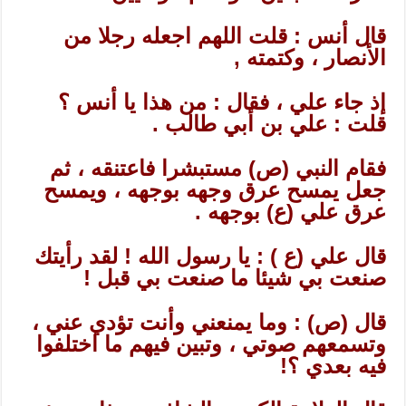
قال أنس : قلت اللهم اجعله رجلا من
الأنصار ، وكتمته ,
إذ جاء علي ، فقال : من هذا يا أنس ؟
قلت : علي بن أبي طالب .
فقام النبي (ص) مستبشرا فاعتنقه ، ثم
جعل يمسح عرق وجهه بوجهه ، ويمسح
عرق علي (ع) بوجهه .
قال علي (ع ) : يا رسول الله ! لقد رأيتك
صنعت بي شيئا ما صنعت بي قبل !
قال (ص) : وما يمنعني وأنت تؤدي عني ،
وتسمعهم صوتي ، وتبين فيهم ما اختلفوا
فيه بعدي ؟!