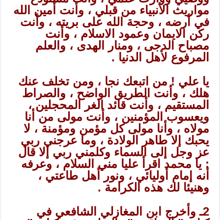
مواريث الأنبياء من قبلي ، وأنت أمين الله
في أرضه ، وحجة الله على بريته ، وأنت
ركن الايمان وعمود الاسلام ، وأنت
مصباح الدجى ، ومنار الهدى ، والعلم
المرفوع لأهل الدنيا .
يا علي ! من اتبعك نجا ، ومن تخلف عنك
هلك ، وأنت الطريق الواضح ، والصراط
المستقيم ، وأنت قائد الغر المحجلين ،
ويعسوب المؤمنين ، وأنت مولى من أنا
مولاه ، وأنا مولى كل مؤمن ومؤمنة ، لا
يحبك إلا طاهر الولادة ، وما عرجني ربي
عز وجل إلى السماء وكلمني ربي إلا قال
: يا محمد اقرأ عليا مني السلام ، وعرفه
أنه إمام أوليائي ، ونور أهل طاعتي ،
وهنيئا لك هذه الكرامة .
2ـ وأخرج ابن المغازلي الشافعي في