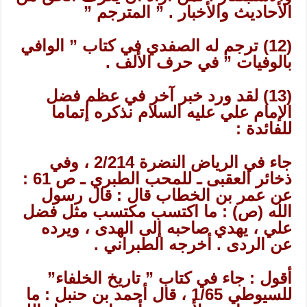
الأحاديث والأخبار . ” المترجم ”
(12) ترجم له الصفدي في كتاب ” الوافي
بالوفيات ” في حرف الألف .
(13) لقد ورد خبر آخر في عظم فضل
الإمام علي عليه السلام نذكره إتماما
للفائدة :
جاء في الرياض النضرة 2/214 ، وفي
ذخائر العقبى ـ للمحب الطبري ـ ص 61 :
عن عمر بن الخطاب قال : قال رسول
الله (ص) : ما اكتسب مكتسب مثل فضل
علي ، يهدي صاحبه إلى الهدى ، ويرده
عن الردى . أخرجه الطبراني .
أقول : جاء في كتاب ” تاريخ الخلفاء”
للسيوطي 1/65 ، قال أحمد بن حنبل : ما