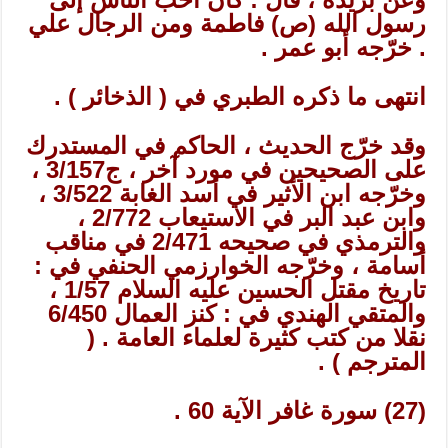
رسول الله (ص) فاطمة ومن الرجال علي
. خرّجه أبو عمر .
انتهى ما ذكره الطبري في ( الذخائر ) .
وقد خرّج الحديث ، الحاكم في المستدرك
على الصحيحين في مورد آخر ، ج3/157 ،
وخرّجه ابن الأثير في أسد الغابة 3/522 ،
وابن عبد البر في الاستيعاب 2/772 ،
والترمذي في صحيحه 2/471 في مناقب
أسامة ، وخرّجه الخوارزمي الحنفي في :
تاريخ مقتل الحسين عليه السلام 1/57 ،
والمتقي الهندي في : كنز العمال 6/450
نقلا من كتب كثيرة لعلماء العامة . (
المترجم ) .
(27) سورة غافر الآية 60 .