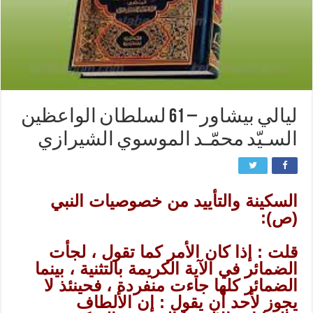
ليالي بيشاور – 61 لسلطان الواعظين
السـيّد محمّـد الموسوي الشيرازي
السكينة والتأييد من خصوصيات النبي
(ص):
قلت : إذا كان الأمر كما تقول ، لجأت
الضمائر في الآية الكريمة بالتثنية ، بينما
الضمائر كلها جاءت منفردة ، فحينئذ لا
يجوز لأحد أن يقول : إن الألطاف