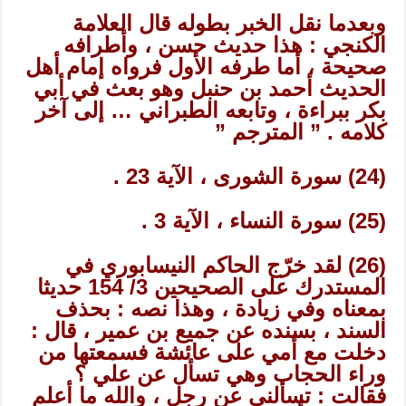
وبعدما نقل الخبر بطوله قال العلامة
الكنجي : هذا حديث حسن ، وأطرافه
صحيحة ، أما طرفه الأول فرواه إمام أهل
الحديث أحمد بن حنبل وهو بعث في أبي
بكر ببراءة ، وتابعه الطبراني … إلى آخر
كلامه . ” المترجم ”
(24) سورة الشورى ، الآية 23 .
(25) سورة النساء ، الآية 3 .
(26) لقد خرّج الحاكم النيسابوري في
المستدرك على الصحيحين 3/ 154 حديثا
بمعناه وفي زيادة ، وهذا نصه : بحذف
السند ، بسنده عن جميع بن عمير ، قال :
دخلت مع أمي على عائشة فسمعتها من
وراء الحجاب وهي تسأل عن علي ؟
فقالت : تسألني عن رجل ، والله ما أعلم