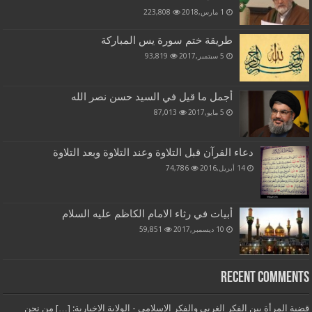
1 مارس,2018
223,808
طريقة ختم سورة يس المباركة
5 سبتمبر,2017
93,819
أجمل ما قيل في السيد حسن نصر الله
5 مايو,2017
87,013
دعاء القرآن قبل التلاوة وعند التلاوة وبعد التلاوة
14 أبريل,2016
74,786
أبيات في رثاء الامام الكاظم عليه السلام
10 ديسمبر,2017
59,851
Recent Comments
قضية المرأة بين الفكر الغربي والفكر الإسلامي - الولاية الاخبارية: […] من نحن