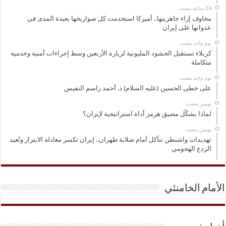
مخاوف إزاء جاهزيتها.. أميركا استخدمت كل صواريخها بعيدة المدى في
عدوانها على إيران
‏يوم واحد مضت
كربلاء تستقبل الحشود المليونية لزيارة الأربعين وسط إجراءات أمنية وخدمية
متكاملة
‏يوم واحد مضت
على خطى الحسين (عليه السلام) د. أحمد راسم النفيس
‏يومين مضت
لماذا يشكّل مضيق هرمز أداة استراتيجية لإيران؟
‏يومين مضت
تهديدات واشنطن تتآكل أمام صلابة طهران.. إيران تكسر معادلة الابتزاز وتُعيد
الردع الهجومي
الأمام الخامنئي