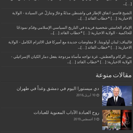
[…]...
الشيخ قاسم: اتفاق الإطار في واشنطن مذلةٌ وعارٌ وتنازلٌ عن السيادة - الولاية
الاخبارية: […] *خطاب القائد […]...
الإمام الخامنئي شخصية فريدة في التاريخ السياسي الإسلامي وقدّم نموذجًا
للحاكمية - الولاية الاخبارية: […] *خطاب القائد […]...
قاليباف: لبنان أولويتنا.. لا مفاوضات جديدة مع أميركا قبل الالتزام الكامل - الولاية
الاخبارية: […] *خطاب القائد […]...
بين الركام والعطش.. غزة تواجه مأساة مزدوجة بفعل دمار الكيان الإسرائيلي -
الولاية الاخبارية: […] *خطاب القائد […]...
مقالات منوعة
دي ميستورا اليوم في دمشق وغداً في طهران
10 أبريل,2016
روح العبادة الآداب المعنوية للعبادات
3 أغسطس,2019