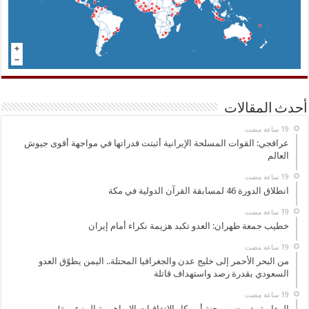
أحدث المقالات
عراقجي: القوات المسلحة الإيرانية أثبتت قدراتها في مواجهة أقوى جيوش
العالم
انطلاق الدورة 46 لمسابقة القرآن الدولية في مكة
خطيب جمعة طهران: العدو تكبد هزيمة نكراء أمام إيران
من البحر الأحمر إلى خليج عدن والجغرافيا المحتلة.. اليمن يطوّق العدو
السعودي بقدرة رصد واستهداف قاتلة
المغاربة يفرون من جنة أميركا والاتفاقيات الإبراهيمية المزعومة!