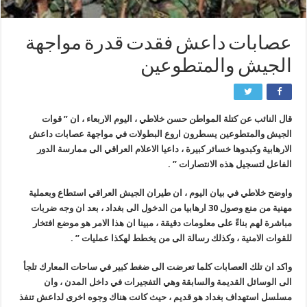
عصابات داعش فقدت قدرة مواجهة
الجيش والمتطوعين
قال النائب عن كتلة المواطن حسن خلاطي ، اليوم الاربعاء ، ان ” قوات
الجيش والمتطوعين يسطرون اروع البطولات في مواجهة عصابات داعش
الارهابية وكبدوها خسائر كبيرة ، داعيا الاعلام العراقي الى ممارسة الدور
الفاعل لتسجيل هذه الانتصارات ” .
واوضح خلاطي في بيان اليوم ، ان طيران الجيش العراقي استطاع وبعملية
مهنية من منع وصول 30 ارهابيا من الدخول الى بغداد ، بعد ان وجه ضربات
مباشرة لهم بناءً على معلومات دقيقة ، مبينا ان هذا الامر هو موضع افتخار
للقوات الامنية ، وكذلك رسالة الى من يخطط لهكذا عمليات ” .
واكد ان تلك العصابات كلما تعرضت الى ضغط كبير في ساحات المعارك تلجأ
الى الوسائل القديمة والسابقة وهي التفجيرات في داخل المدن ، وان
مسلسل استهداف بغداد هو قديم ، حيث كانت هناك وجوه اخرى لداعش تنفذ