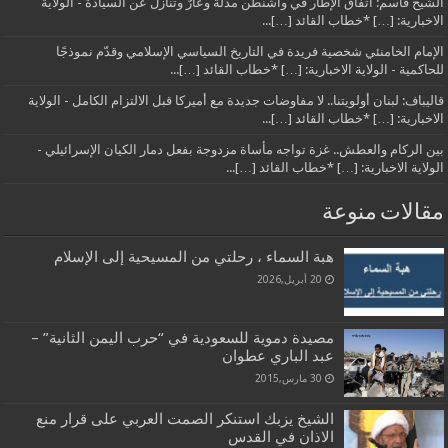
الشيخ قاسم: اتفاق الإطار في واشنطن مذلةٌ وعارٌ وتنازلٌ عن السيادة - الولاية
الاخبارية: […] *خطاب القائد […]...
الإمام الخامنئي شخصية فريدة في التاريخ السياسي الإسلامي وقدّم نموذجًا
للحاكمية - الولاية الاخبارية: […] *خطاب القائد […]...
قاليباف: لبنان أولويتنا.. لا مفاوضات جديدة مع أميركا قبل الالتزام الكامل - الولاية
الاخبارية: […] *خطاب القائد […]...
بين الركام والعطش.. غزة تواجه مأساة مزدوجة بفعل دمار الكيان الإسرائيلي -
الولاية الاخبارية: […] *خطاب القائد […]...
مقالات منوعة
هبة السماء ، رحلتي من المسيحية إلى الإسلام
20 أبريل,2026
مصيدة دموية للسعودية في “حرب اليمن الثانية” –
عبد الباري عطوان
30 مارس,2015
الشيخ يزبك استنكر الصمت العربي على قرار منع
الاذان في القدس