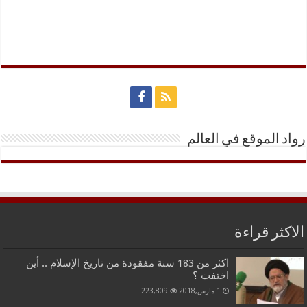
رواد الموقع في العالم
الاكثر قراءة
اكثر من 183 سنة مفقودة من تاريخ الإسلام .. أين
اختفت ؟
1 مارس,2018
223,809