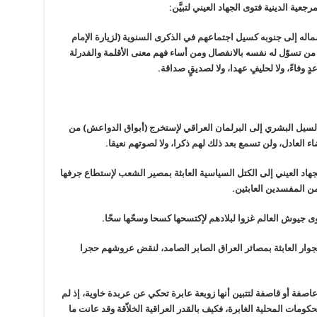
عية الدينية فتوى الجهاد العيني لتبيَّن:
ماله إلى جنوبه كسيل اجتماعهم في الذكرى السنوية (لزيارة الإمام
ن تسوّل له نفسه بالانفصال ومن أساء فهم معنى الأقلمة والفدرلة
وفاءً، ولا لحليفٍ عهدا، ولا لصديقٍ صداقة.
ذا السيل البشري إلى البرلمان العراقي لإستخرج (أبواق الدواعش) من
لعادل، ولن تسمع بعد ذلك لهم ذكرا، ولا لصوتهم نعيقا.
جهاد العيني إلى الكتل السياسية العابثة بمصير الشعب لإستطاع جرفها
من المفسدين العابثين.
قوى جيوش العالم غزوا لبلادهم لإكتسحها كسحا وسحّها سحّا.
الجوار العابثة بمصائر العراق الصابر الصامد، لنقض عروشهم حجرا
اصفة أو قاصفة لتتبين أنها زوبعة عابرة تحكي عن عربدة خاوية، إذ لم
ومات المحلية الغابرة، فكيف بالقدر العراقية الخلاّقة وقد عانت ما