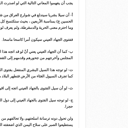
يجب أن يفهموا المعاني التالية التي لو اصدرت المرج
أ‌- أن سيلا بشريا سيندلع في شوارع العراق من ش
الحسين ع) بمناسبة الأربعين ، بحيث ستكتسح كل م
وما احترم معنى الحرية والدمقرطة، ولم يعرف لوعدٍ 
ففتوى الجهاد العيني سيكون أمرا كاسحا ماسحا.
ب‌- كما أن الجهاد العيني يعني أنْ لو قد اتجه ه
المجلس وأخرجهم من جحورهم وقدمهم إلى القضاء ا
ت‌- لو توجه هذا السيل البشري المنفعل بفتوى ال
كما تجرف السيول الغثاء من الأرض فتطهر البلاد 
ث‌- لو أن سيل الفتوى بالجهاد العيني اتجه إلى ا
ج‌- لو توجه سيل الفتوى بالجهاد العيني إلى دول 
حجرا.
ولن تحول دونه ترسانة اسلحتهم، ولا تحالفهم من ع
يستطيعوا الصبر على سلاح اليمن الذي اضعفته الحك