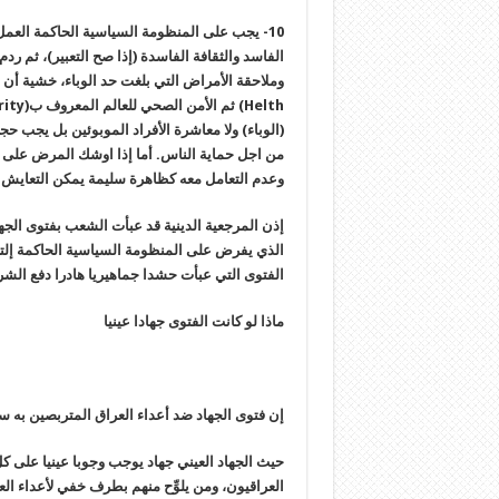
10- يجب على المنظومة السياسية الحاكمة العم
الفاسد والثقافة الفاسدة (إذا صح التعبير)، ثم رد
(الوباء) ولا معاشرة الأفراد الموبوئين بل يجب ح
من اجل حماية الناس. أما إذا اوشك المرض على أن
وعدم التعامل معه كظاهرة سليمة يمكن التعايش م
إذن المرجعية الدينية قد عبأت الشعب بفتوى الجه
الذي يفرض على المنظومة السياسية الحاكمة إلتزا
الفتوى التي عبأت حشدا جماهيريا هادرا دفع الش
ماذا لو كانت الفتوى جهادا عينيا
إن فتوى الجهاد ضد أعداء العراق المتربصين به سوء
حيث الجهاد العيني جهاد يوجب وجوبا عينيا على ك
العراقيون، ومن يلوِّح منهم بطرف خفي لأعداء ال