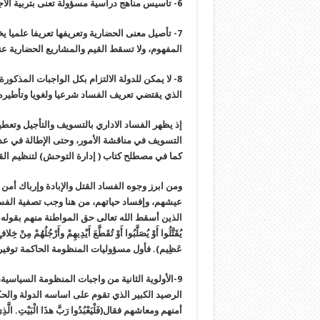
6- تأسيس مناهج دراسية مسؤولة تعنى بتربية الاجيال تربية حضارية.
7- تأصيل معنى الحضارية وتعريفها تعريفا علميا 
المفهوم، ولا تسقط القيم والمشاريع الحضارية عن
8- لا يمكن للدولة الالتزام بكل الواجبات المذكور
الذي يقتضي تعريف الفساد شرعيا ولغويا وتأطيره 
إذ يظهر الفساد الاداري بالتسويف والتأجيل وتعطي
التسويف في مناقشة الأمور، وحتى الإطالة في عدم 
كما في مصطلح كتاب ( إدارة التوحش) لتنظيم الق
ومن ابرز وجوه الفساد القتل والإبادة وإرباك أم
عيشهم، وإفساد حياتهم، من هنا وجب تصفية الفسا
الذين أسقط الله تعالى حق المواطنة منهم بقوله (نَّما جَزاءُ
يُقَتَّلُوا أَوْ يُصَلَّبُوا أَوْ تُقَطَّعَ أَيْدِيهِمْ وأَرْجُلُهُمْ مِنْ
عَظِيم). فأول مسؤوليات المنظومة الحاكمة توفي
9-الأولوية الثانية من واجبات المنظومة السياسية،
الرصيد الكبير الذي تقوم على اساسه الدولة والح
أمنهم ومعاشهم فقال(فَلْيَعْبُدُوا رَبَّ هذَا الْبَيْتِ. الَّذِي 