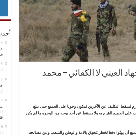
أحدث
عر
في
انطلاق
هاد العيني لا الكفائي – محمد
خط
إي
للازم لسقط التكليف عن الآخرين فيكون وجوبا على الجميع حتى يبلغ
من
ال
 يجب على الجميع القيام به ولا يسقط عن أحد بوجه من الوجوه ما لم يكن
قا
جميع أن يهبّوا دفعا لخطر مُحدِق بالامة والوطن والشعب وعن مصالحه
ال