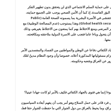
ل على حماية السلم الاجتماعي الذي لن يتحقق بدون تطهير الفكر
م البؤر الفاسدة، إذ كما أن الأمن الصحي يوجب على الجميع حمايته،
وملاحقة الأمراض التي بلغت حد الوباء، خشية أن تتفشى في الأسرة البشرية بما يسمونه الصحة العامة (Public
Helth) ثم الأمن الصحي للعالم المعروف ب(Global health security) وهذا يستوجب (عدم المصالحة الوطنية) مع
جر المرضى ومنع الاختلاط بهم كما يمنعون من الاختلاط بغيرهم، وذلك
 يتحول وباءا عاما فتجب على الاسرة الدولية ملاحقته ومكافحته،
عها.
اد الكفائي دفاعا عن الوطن والمواطنين من الفساد والمفسدين الأمر
م مسئولياتها المذكورة أعلاه، خصوصا وأن وجود النظام مدينٌ لتلك
رور عن العراق وشعبه وحكومته.
ا إنما هي فتوى بالجهاد الكفائي فكيف بالأمر لو كانت جهادا عينيا؟
ل فرد قادر على حمل السلاح وهو أمر يجب أن يفهم أبعاده السياسيون
عراق، وما يحيط بالعراق من دول الجوار التي ما حفظت للجوار حقا قط،