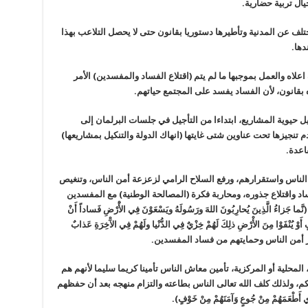
يختلف عن المدنية وتأطيرها دستوريا بقانون حتى لا يحصل التلاعب بهذا
دها.
ة اعلاه والعمل بموجبها ما لم يتم (اقتلاع الفساد والمفسدين) الأمر
بقانون، لأن الفساد يفسد على المجتمع حياتهم.
ل حيوية المشاريع، ابتداءا من التأجيل في جلسات البرلمان إلى
تنجيزها تحت عناوين شتى غايتها (انهاك الدولة والتنكيل بمشاريعها)
اعدة.
ن الناس واستقرارهم، ورفع السلاح الرامي لزعزعة أمن الناس، وتنغيص
د واقتلاع جذوره، ومحاربة فكرة (المصالحة الوطنية) مع المفسدين
 الَّذِينَ يُحارِبُونَ اللهَ ورَسُولَهُ ويَسْعَوْنَ فِي الأَْرْضِ فَساداً أَنْ
 خِلافٍ أَوْ يُنْفَوْا مِنَ الأْرْضِ ذلِكَ لَهُمْ خِزْيٌ فِي الدُّنْيا ولَهُمْ فِي الآْخِرَةِ عَذابٌ
ر أمن الناس وحمايتهم من فساد المفسدين.
 المحلية أو المركزية، تأمين معاش الناس تأمينا كريما سليما لأنهم هم
كم، ولذلك كلف الله تعالى الناس بطاعته والتزام منهجه بعد أن حفظهم
أَطْعَمَهُمْ مِنْ جُوعٍ وَآمَنَهُمْ مِنْ خَوْفٍ).