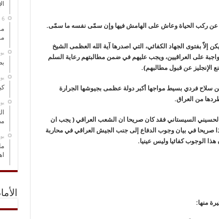
ال
خلف عن ركب الحياة وعاش على الهامش فيها وإن سمّى نفسه ما سمّى.
مس
مو
العراق من الغزو البريطاني عام 1920 لم يكن إلاّ بفتوى الجهاد الكفائي، التي اصدرها آية الله العظمى الشيخ
‏ي
واجبة على العراقيين، ويجب عليهم في ضمن مطالبتهم رعاية السلم
بص
تنع الإنجليز عن قبول مطالبهم).
‏ي
كي
من سلاح فردي بسيط مواجها أكبر دولة عظمى بجيوشها الجرارة
طردها من العراق.
‏ي
ال
ي الحسيني السيستاني فقد كان صريحا ان الشعب العراقي ( يجب ان
مض
ذا صريحا في بيان وجوب الدفاع إلى جنب الجيش العراقي في محاربة
‏ي
 هذا الوجوب كفائيا وليس عينيا.
ما
اه
الأما
يرة منها: