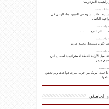
إبراهيمية المزعومة!
يرة القائد الشهيد في التبيين: بناء الوعي في
اجهة الباطل
وم واحد مضت
ــــــائر الدرجــــــات
وم واحد مضت
ف يكون مستقبل مضيق هرمز
وم واحد مضت
تفاصيل الأولية للخطة الاستراتيجية لضمان امن
يق هرمز
ومين مضت
ذا جنت أمريكا من حرب دمرت قواعدها ولم تحقق
دافها
م الخامنئي