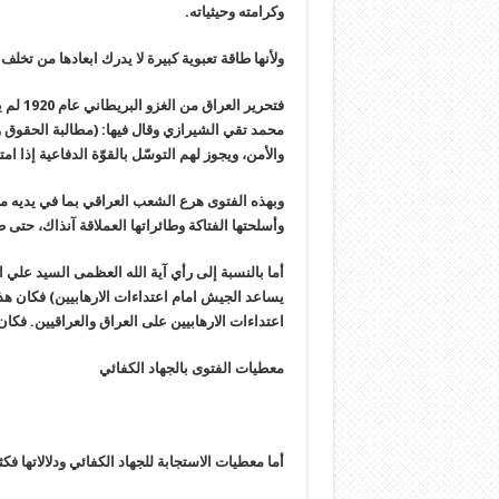
وكرامته وحيثياته.
ولأنها طاقة تعبوية كبيرة لا يدرك ابعادها من ت
فتحرير 
محمد تقي الشيرازي وقال فيها: (مطالبة الحقوق 
والأمن، ويجوز لهم التوسّل بالقوّة الدفاعية إذا ام
وبهذه الفتوى هرع الشعب العراقي بما في يديه 
وأسلحتها الفتاكة وطائراتها العملاقة آنذاك، حتى 
أما بالنسبة إلى رأي آية الله العظمى السيد عل
يساعد الجيش امام اعتداءات الارهابيين) فكان ه
اعتداءات الارهابيين على العراق والعراقيين. فكان
معطيات الفتوى بالجهاد الكفائي
أما معطيات الاستجابة للجهاد الكفائي ودلالاتها فكث