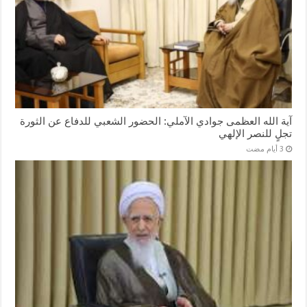
آية الله العظمى جوادي الآملي: الحضور الشعبي للدفاع عن الثورة
تجلٍ للنصر الإلهي