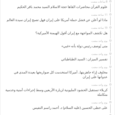
علوم القرآن محاضرات القاها حجة الاسلام السيد محمد باقر الحكيم
ماذا لو أعلن عن فشل حملة أمريكا على إيران فهل تصبح إيران سيدة العالم
هل تكشف المواجهة مع إيران أفول الهيمنة الأميركية؟
‏يوم واحد مضت
متى يُوصف رئيس دولة بأنه «غبي»
‏يوم واحد مضت
تفسير الميزان : السيد الطباطبائي
‏يوم واحد مضت
مخاوف إزاء جاهزيتها.. أميركا استخدمت كل صواريخها بعيدة المدى في
عدوانها على إيران
‏يوم واحد مضت
كربلاء تستقبل الحشود المليونية لزيارة الأربعين وسط إجراءات أمنية وخدمية
متكاملة
‏يوم واحد مضت
على خطى الحسين (عليه السلام) د. أحمد راسم النفيس