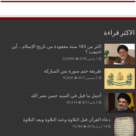
الاكثر قراءة
اكثر من 183 سنة مفقودة من تاريخ الإسلام .. أين
اختفت ؟
1 مارس,2018
223,809
طريقة ختم سورة يس المباركة
5 سبتمبر,2017
93,820
أجمل ما قيل في السيد حسن نصر الله
5 مايو,2017
87,014
دعاء القرآن قبل التلاوة وعند التلاوة وبعد التلاوة
14 أبريل,2016
74,786