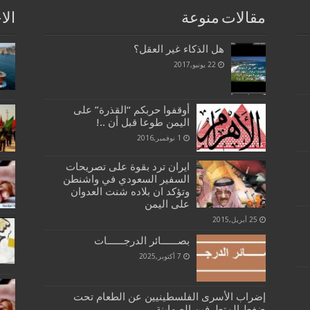
مقالات منوعة
الا
هل الذكاء غير العقل‏؟
22 يونيو,2017
أوقفوا حربكم “القذرة” على
اليمن طوعا قبل أن ..!
1 نوفمبر,2016
ايران ترد بقوة على تصريحات
السفير السعودي في واشنطن
وتؤكد ان بلاده شنت العدوان
على اليمن
25 أبريل,2015
بصــــــائر الدرجــــــات
7 أكتوبر,2025
إضراب الأسرى الفلسطينيين عن الطعام تحت
ضغط المتطرفين الصهاينة