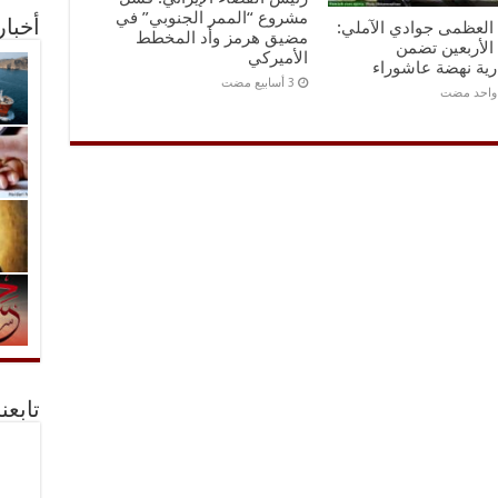
مشروع “الممر الجنوبي” في
ه العظمى جوادي الآملي:
أخبا
مضيق هرمز وأد المخطط
الأربعين تضمن
الأميركي
رية نهضة عاشوراء
 واحد مضت
تابعن