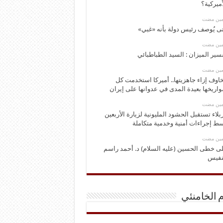
أميركية؟
ومين مضت
ى يُوصف رئيس دولة بأنه «غبي»
ومين مضت
سير الميزان : السيد الطباطبائي
ومين مضت
اوف إزاء جاهزيتها.. أميركا استخدمت كل
اريخها بعيدة المدى في عدوانها على إيران
ومين مضت
بلاء تستقبل الحشود المليونية لزيارة الأربعين
ط إجراءات أمنية وخدمية متكاملة
ومين مضت
ى خطى الحسين (عليه السلام) د. أحمد راسم
نفيس
م الخامنئي