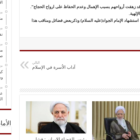
ال
د زهقت أرواحهم بسبب الإهمال وعدم الحفاظ على ارواح الحجاج”.
‏ي
لإلهية.
مت
 استشهاد الإمام الجواد(عليه السلام) وذكربعض فضائل ومناقب هذا
‏ي
تف
‏ي
مخ
صو
التالي
‏ي
آداب الاُسرة في الإسلام
كر
وس
‏ي
عل
ال
الأما
رئيس القضاء الإيراني: فشل