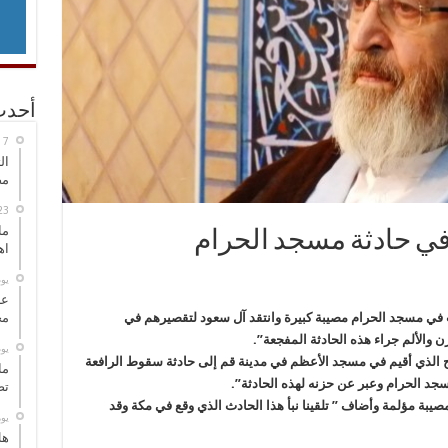
أحدث
ال
مض
ما
 في حادثة مسجد الحرام
اه
‏ي
عل
عت في مسجد الحرام مصيبة كبيرة وانتقد آل سعود لتقصيرهم في
مح
ن والألم جراء هذه الحادثة المفجعة”.
‏ي
 الذي أقيم في مسجد الأعظم في مدينة قم إلى حادثة سقوط الرافعة
ما
تص
صيبة مؤلمة وأضاف ” تلقينا نبأ هذا الحادث الذي وقع في مكة وقد
‏ي
هل