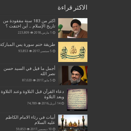
الاكثر قراءة
اكثر من 183 سنة مفقودة من
تاريخ الإسلام .. أين اختفت ؟
1 مارس,2018
223,809
طريقة ختم سورة يس المباركة
5 سبتمبر,2017
93,853
أجمل ما قيل في السيد حسن
نصر الله
5 مايو,2017
87,020
دعاء القرآن قبل التلاوة وعند التلاوة
وبعد التلاوة
14 أبريل,2016
74,789
أبيات في رثاء الامام الكاظم
عليه السلام
10 ديسمبر,2017
59,853