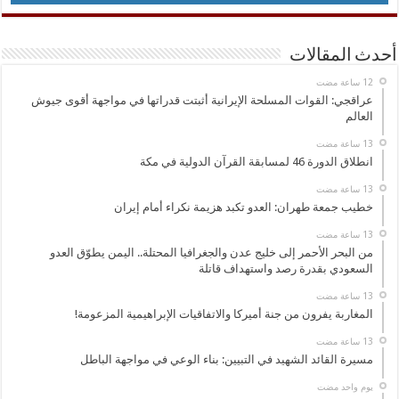
أحدث المقالات
عراقجي: القوات المسلحة الإيرانية أثبتت قدراتها في مواجهة أقوى جيوش
العالم
انطلاق الدورة 46 لمسابقة القرآن الدولية في مكة
خطيب جمعة طهران: العدو تكبد هزيمة نكراء أمام إيران
من البحر الأحمر إلى خليج عدن والجغرافيا المحتلة.. اليمن يطوّق العدو
السعودي بقدرة رصد واستهداف قاتلة
المغاربة يفرون من جنة أميركا والاتفاقيات الإبراهيمية المزعومة!
مسيرة القائد الشهيد في التبيين: بناء الوعي في مواجهة الباطل
‏يوم واحد مضت