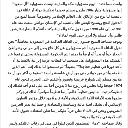
ولفت سماحته: “اليوم مسؤولية مكة والمدينة ليست مسؤولية “آل سعود”
إنها مسؤولية مليار و700 مليون مسلم فحينما تحتكرها دولة أو عائلة فهذا
بالنسبة لنا نوع من الإغلاق على العالم الإسلامي وخصوصاً عندما يُمنع من
الدخول للحج ويسمح للبعض فأنا بالنسبة لي كإنسان مواطن منعت منذ عام
1981م إلى عام 1990 من دخول مكة والمدينة وكنت أتقدّم للسفارة فترفض
طلبي وأنا مسلم ولا أدري حتى اليوم لماذا؟”
وتوجه سماحة الشيخ حسون إلى العائلة الحاكمة في السعودية مخاطباً:” نحن
نقول للعائلة السعودية أنتم مسؤولون عن كل حاج يصل إلى مواني وشواطئ
الحجاز جواً أو بحراً أو أرضاً ما دمتم انتم الحكومة المسؤولة، وحتى ترفعوا عن
أنفسكم هذه المسؤولية، هل سمحتم لنا كبعثات عربية إيرانية باكستانية أن
نأخذ دورنا في تنظيم حجاجنا؟” مضيفاً” لم تسمحوا لنا بذلك إنما أنتم الذين
نظمتم وأنتم من حولتم منى من أرضٍ شاسعة واسعة تستوعب أكثر من أربعة
ملايين مسلم إلى شوارع عريضة وقصور وأغلقتم على الحجاج، فنحن عام
1974 حججنا وكنا نجلس في ربوع منا لا يدوس أحدٌ منا على قدم أحد فلذلك إن
تنظيمكم ثبت أنه ليس تنظيماً عالمياً إنما تنظيماً سياسياً، لذلك نرجوكم
سلموا هذه الأمانة للأمة الإسلامية، والأمة قادرةٌ من خلال مؤتمر التعاون
الإسلامي أن تشكل لجنة مالية وسياسية واقتصادية واجتماعية تدير الحرمين
الشريفين ونحن في ذلك لا نعلن حرباً عليكم إنما نعلن استعادة حقوق الأمة
الإسلامية في مكة والمدينة”.
وقال سماحته: “دماء المسلمين الذين قتلوا في منى في رقاب عائلتكم وليس