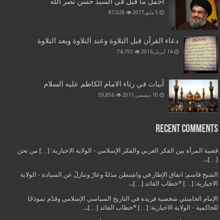
أجمل ما قيل في السيد حسن نصر الله
5 مايو,2017
87,028
دعاء القرآن قبل التلاوة وعند التلاوة وبعد التلاوة
14 أبريل,2016
74,792
أبيات في رثاء الامام الكاظم عليه السلام
10 ديسمبر,2017
59,856
Recent Comments
قضية المرأة بين الفكر الغربي والفكر الإسلامي - الولاية الاخبارية: […] من نحن
[…]...
الشيخ قاسم: اتفاق الإطار في واشنطن مذلةٌ وعارٌ وتنازلٌ عن السيادة - الولاية
الاخبارية: […] *خطاب القائد […]...
الإمام الخامنئي شخصية فريدة في التاريخ السياسي الإسلامي وقدّم نموذجًا
للحاكمية - الولاية الاخبارية: […] *خطاب القائد […]...