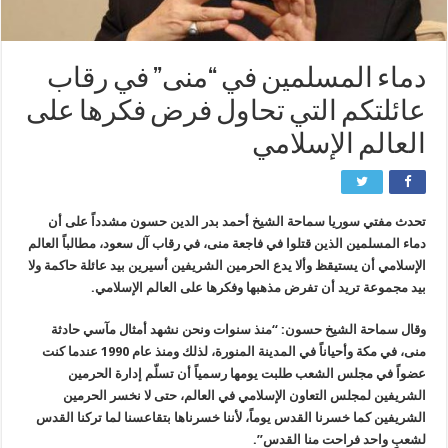
دماء المسلمين في “منى” في رقاب
عائلتكم التي تحاول فرض فكرها على
العالم الإسلامي
تحدث مفتي سوريا سماحة الشيخ أحمد بدر الدين حسون مشدداً على أن
دماء المسلمين الذين قتلوا في فاجعة منى، في رقاب آل سعود، مطالباً العالم
الإسلامي أن يستيقظ وألا يدع الحرمين الشريفين أسيرين بيد عائلة حاكمة ولا
بيد مجموعة تريد أن تفرض مذهبها وفكرها على العالم الإسلامي.
وقال سماحة الشيخ حسون: “منذ سنوات ونحن نشهد أمثال مآسي حادثة
منى، في مكة وأحياناً في المدينة المنورة، لذلك ومنذ عام 1990 عندما كنت
عضواً في مجلس الشعب طلبت يومها رسمياً أن تسلّم إدارة الحرمين
الشريفين لمجلس التعاون الإسلامي في العالم، حتى لا نخسر الحرمين
الشريفين كما خسرنا القدس يوماً، لأننا خسرناها بتقاعسنا لما تركنا القدس
لشعبٍ واحد فراحت منا القدس”.