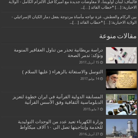
قاليباف: لبنان أولويتنا.. لا مفاوضات جديدة مع أميركا قبل الالتزام الكامل - الولاية
الاخبارية: […] *خطاب القائد […]...
بين الركام والعطش.. غزة تواجه مأساة مزدوجة بفعل دمار الكيان الإسرائيلي -
الولاية الاخبارية: […] *خطاب القائد […]...
مقالات منوعة
دراسة بريطانية تحذر من تناول العقاقير المنومة
وتؤكد: تدمر الصحة
15 أبريل,2017
التوسل والاستغاثة بالزهراء ( عليها السلام )
14 يوليو,2017
المسابقة الدولیة القرآنیة فی ایران خطوة لتعزیز
الدبلوماسیة الثقافیة وفق الأسس القرآنیة
7 مايو,2015
وزارة الكهرباء تعيد عدد من الوحدات التوليدية
للخدمة وإنتاجيتها تصل الى ١٠ آلاف ميكاواط
27 أبريل,2016