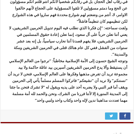
في رقاب أهل الحجاز، بل في رقابكم شخصياً لأنكم أنتم قلتم أنكم مسؤولون
عن الحج وما دمتم مسؤولين لا تلقوا المسؤولية على الحجاج لأنهم خالفوا
الاوامر، لا، أنتم من وضعتم لهم شوارع محددة فهم ساروا في هذه الشوارع
لكن تنظيمهم كان تنظيماً فاشلاً”
ولفت سماحته: “إن فكرنا الذي نطلب فيه اليوم تدويل الحرمين الشريفين، لا
يعني أننا نعلن حرباً على آل سعود، إنما نعلن إعادة حقوق المسلمين في
الحرمين الشريفين، فلا يفهم قصدنا أننا نحارب سياسياً، بل إنه بعد عشر
سنوات من الفشل ففي كل عام هنالك قتلى في الحرمين الشريفين ومكة
والمدينة”.
وتوجه الشيخ حسون إلى الأمة الإسلامية مخاطباً: “نرجوا من العالم الإسلامي
أن يستيقظ وألا يدع الحرمين الشريفين أسيرين بيد عائلة حاكمة ولا بيد
مجموعة تريد أن تفرض مذهبها وفكرها على العالم الإسلامي، فنحن لا نريد أن
“نسننكم” ولا نريد أن “نشيعكم” فاتركوا المسلم مسلماً يأتي إلى الحرمين
ويقف أما قبر النبي ولا يضربه أحد على يديه ويقول له “لا تشرك فنحن ما جئنا
إلى المدينة المنورة إلا لأننا فررنا من الشرك، ونحن والحمد لله أمة مسلمة
مهما تعددت مذاهبنا ندين لإله واحد وكتاب واحد ولنبي واحد”