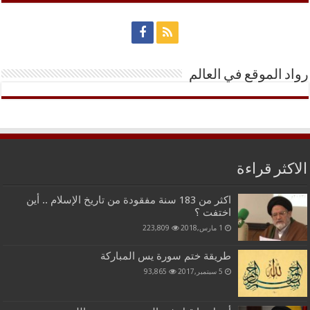
رواد الموقع في العالم
الاكثر قراءة
اكثر من 183 سنة مفقودة من تاريخ الإسلام .. أين
اختفت ؟
1 مارس,2018
223,809
طريقة ختم سورة يس المباركة
5 سبتمبر,2017
93,865