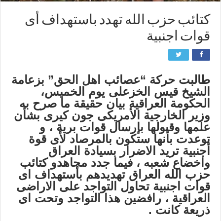
کتائب حزب الله تهدد باستهداف أی
قوات اجنبیة
طالبت حرکة “عصائب اهل الحق” بزعامة
الشیخ قیس الخزعلی یوم الخمیس،
الحکومة العراقیة بیان حقیقة ما صرح به
وزیر الخارجیة الأمریکی جون کیری بشأن
علمها وقبولها بإرسال قوات بریة ، و
توعدت بأنها ستکون بالمرصاد لأی قوة
أجنبیة ترید الاضرار بسیادة العراق
واخضاع شعبه ، فیما جدد مجاهدو کتائب
حزب الله العراق تهدیدهم بأستهداف ای
قوات اجنبیة تحاول التواجد على الاراضی
العراقیة ، رافضین هذا التواجد وتحت ای
ذریعة کانت .