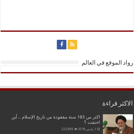
رواد الموقع في العالم
الاكثر قراءة
اكثر من 183 سنة مفقودة من تاريخ الإسلام .. أين
اختفت ؟
1 مارس,2018
223,809