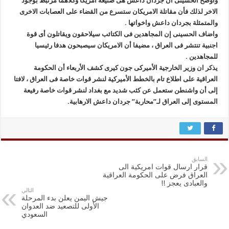
واوضح الحسینی ان جردان داعش هی صنیعة امریکا وکلاهما مرتبط بوجود
الاخر لذلك فأن مقاتلة الامریکان ستسرع من القضاء على العصابات الاخرى
والمتمثلة بجردان داعش واخواتها .
واضاف الحسینی إن المجاهدین فی الکتائب سیلاحقون ویقاتلون أی قوة
اجنبیة تنتشر فی العراق ، مضیفا أن الامریکان سیصبحون هدفا رئیسیا
للمجاهدین .
یذکر ان وزیر الخارجیة الأمیرکی جون کیری کشف الأربعاء أن الحکومة
العراقیة على اطلاع تام بالخطط الأمیرکیة لنشر قوات خاصة فی العراق ، لافتا
إلى أن واشنطن ستعمل عن کثب شدید مع بغداد لنشر قوات خاصة رفیعة
المستوى إلى العراق لـ”محاربة” جردان داعش الارهابیة.
السابق
قرار ارسال قوات امریکیة الى
العراق فرض على الحکومة العراقیة
والعبادی یعجز !!
التالي
جیش الیمن یعلن بدء المرحلة
الأولى للتصعید ضد العدوان
السعودي