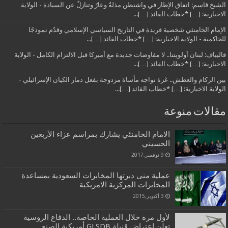
الشيخ قاسم: اتفاق الإطار في واشنطن مذلةٌ وعارٌ وتنازلٌ عن السيادة - الولاية
الاخبارية: […] *خطاب القائد […]...
الإمام الخامنئي شخصية فريدة في التاريخ السياسي الإسلامي وقدّم نموذجًا
للحاكمية - الولاية الاخبارية: […] *خطاب القائد […]...
قاليباف: لبنان أولويتنا.. لا مفاوضات جديدة مع أميركا قبل الالتزام الكامل - الولاية
الاخبارية: […] *خطاب القائد […]...
بين الركام والعطش.. غزة تواجه مأساة مزدوجة بفعل دمار الكيان الإسرائيلي -
الولاية الاخبارية: […] *خطاب القائد […]...
مقالات منوعة
الامام الخامنئي يشارك بمراسم عزاء الأربعين
الحسيني
9 نوفمبر,2017
عملية منى دبرتها المخابرات السعودية بمساعدة
المخابرات المركزية الامريكية
3 أكتوبر,2015
لأول مرة خلال العملية الخاصة.. الدفاع الروسية
تعلن اعتراض قنبلة GLSDB أمريكية الصنع