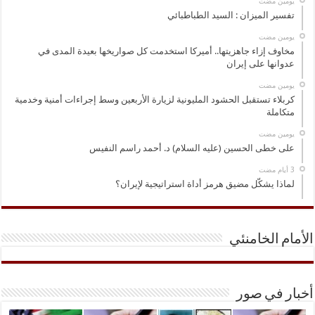
‏يومين مضت
تفسير الميزان : السيد الطباطبائي
‏يومين مضت
مخاوف إزاء جاهزيتها.. أميركا استخدمت كل صواريخها بعيدة المدى في
عدوانها على إيران
‏يومين مضت
كربلاء تستقبل الحشود المليونية لزيارة الأربعين وسط إجراءات أمنية وخدمية
متكاملة
‏يومين مضت
على خطى الحسين (عليه السلام) د. أحمد راسم النفيس
لماذا يشكّل مضيق هرمز أداة استراتيجية لإيران؟
الأمام الخامنئي
أخبار في صور