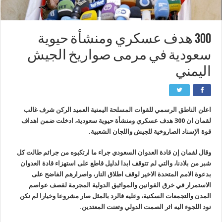
300 هدف عسكري ومنشأة حيوية
سعودية في مرمى صواريخ الجيش
اليمني
اعلن الناطق الرسمي للقوات المسلحة اليمنية العميد الركن شرف غالب
لقمان ان 300 هدف عسكري ومنشأة حيوية سعودية، ادخلت ضمن اهداف
قوة الإسناد الصاروخية للجيش واللجان الشعبية.
وقال لقمان إن قادة العدوان السعودي جراء ما ارتكبوه من جرائم طالت كل
شبر من بلادنا، والتي لم تتوقف ابدا لدليل قاطع على استهزاء قادة العدوان
بدعوة الامم المتحدة الاخير لوقف اطلاق النار، واصرارهم الفاضح على
الاستمرار في خرق القوانين والمواثيق الدولية المجرمة لقصف عواصم
المدن والتجمعات السكنية، وعليه فالرد بالمثل صار مشروعا وخيارا لم نكن
نود اللجوء اليه اثر الصمت الدولي وتعنت المعتدين.