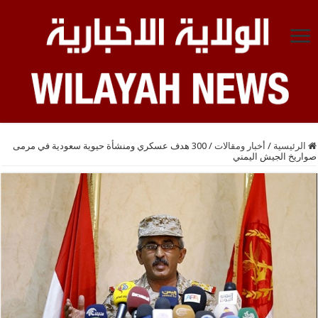
الرئيسية
/
أخبار ومقالات
/
300 هدف عسكري ومنشأة حيوية سعودية في مرمى
صواريخ الجيش اليمني