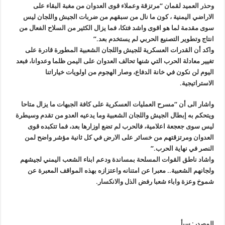
وحذر العميد لقمان “مرتزقة وعملاء قوى العدوان من مغبة البقاء على
الاراضي اليمنية ، كون ما نال من سبقهم من ضربات الجيش واللجان ليس
سوى مقدمة لما هو اقوى واشد فتكا، فما يزال الكثير من السلاح الفعال من
انتاج وتطوير التصنيع الحربي لم يستخدم بعد.”
واكد أن القدرات العسكرية للجيش واللجان الشعبية المطورة قادرة على
تغيير معادلة الحرب التي شنها تحالف العدوان على اليمن ظلما وعدوانا، فبعد
اليوم لن نكون في خانة الدفاع، وصار الهجوم من اولويات خياراتنا
الاستراتيجية.
واشار الى أن “مسرح العمليات العسكرية على كافة الجبهات ما يزال متاحا
ويتحكم به إبطال الجيش واللجان الشعبية وما يدعيه العدو من تقدم وسيطرة
ليس سوى جعجعة اعلامية، فالحرب لم تضع اوزارها بعد، فما تتكبده قوى
العدوان ومرتزقتهم من خسائر على الارض في كل ثانية مؤشر واضح لمن
النصر في نهاية الحرب.”
واشاد ناطق القوات المسلحة بمساندة ودعم ابناء الشعب اليمني لجيشهم
ولجانهم الشعبية.. معبرا عن امتنانه واعتزازه بهذه المواقف المعبرة عن
شموخ وعزة واباء شعبا رفض الذل والانكسار.
المصدر: سبأ