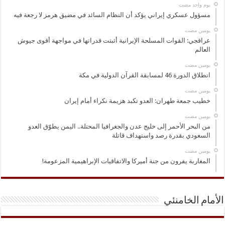
‏يوم واحد مضت
مسؤول عسكري إيراني يؤكد أن النظام السائد في مضيق هرمز لا رجعة فيه
‏يومين مضت
عراقجي: القوات المسلحة الإيرانية أثبتت قدراتها في مواجهة أقوى جيوش
العالم
‏يومين مضت
انطلاق الدورة 46 لمسابقة القرآن الدولية في مكة
‏يومين مضت
خطيب جمعة طهران: العدو تكبد هزيمة نكراء أمام إيران
‏يومين مضت
من البحر الأحمر إلى خليج عدن والجغرافيا المحتلة.. اليمن يطوّق العدو
السعودي بقدرة رصد واستهداف قاتلة
‏يومين مضت
المغاربة يفرون من جنة أميركا والاتفاقيات الإبراهيمية المزعومة!
الأمام الخامنئي