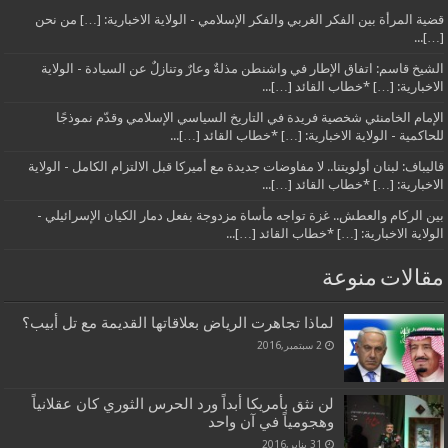
قضية المرأة بين الفكر الغربي والفكر الإسلامي - الولاية الاخبارية: […] من نحن
[…]...
الشيخ قاسم: اتفاق الإطار في واشنطن مذلةٌ وعارٌ وتنازلٌ عن السيادة - الولاية
الاخبارية: […] *خطاب القائد […]...
الإمام الخامنئي شخصية فريدة في التاريخ السياسي الإسلامي وقدّم نموذجًا
للحاكمية - الولاية الاخبارية: […] *خطاب القائد […]...
قاليباف: لبنان أولويتنا.. لا مفاوضات جديدة مع أميركا قبل الالتزام الكامل - الولاية
الاخبارية: […] *خطاب القائد […]...
بين الركام والعطش.. غزة تواجه مأساة مزدوجة بفعل دمار الكيان الإسرائيلي -
الولاية الاخبارية: […] *خطاب القائد […]...
مقالات منوعة
لماذا تجاهرت الرياض بعلاقاتها القديمة مع تل أبيب؟
2 سبتمبر,2016
لن نثق بأمريكا أبداً ورد الحرس الثوري كان عقلانياً
وهجومياً في آن واحد
31 يناير,2016