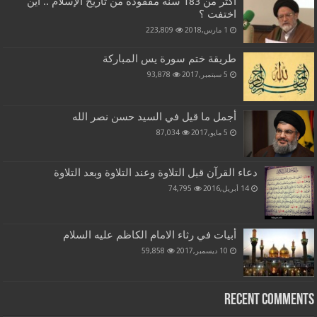
اكثر من 183 سنة مفقودة من تاريخ الإسلام .. أين
اختفت ؟
1 مارس,2018
223,809
طريقة ختم سورة يس المباركة
5 سبتمبر,2017
93,878
أجمل ما قيل في السيد حسن نصر الله
5 مايو,2017
87,034
دعاء القرآن قبل التلاوة وعند التلاوة وبعد التلاوة
14 أبريل,2016
74,795
أبيات في رثاء الامام الكاظم عليه السلام
10 ديسمبر,2017
59,858
Recent Comments