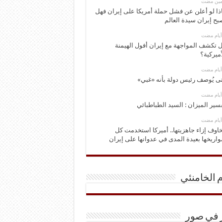
ومين مضت
ذا لو أعلن عن فشل حملة أمريكا على إيران فهل
بح إيران سيدة العالم
 تكشف المواجهة مع إيران أفول الهيمنة
أميركية؟
ى يُوصف رئيس دولة بأنه «غبي»
سير الميزان : السيد الطباطبائي
اوف إزاء جاهزيتها.. أميركا استخدمت كل
اريخها بعيدة المدى في عدوانها على إيران
م الخامنئي
ر في صور