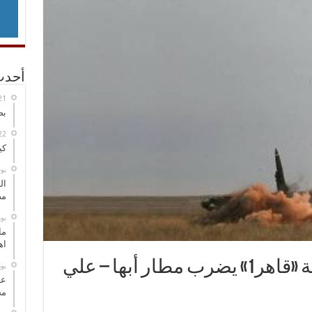
أحدث
بص
كي
‏ي
ال
مض
‏ي
ما
اه
تصعيد الحرب الصاروخية «قاهر1» يضرب مطار أبها – علي
‏ي
عل
مح