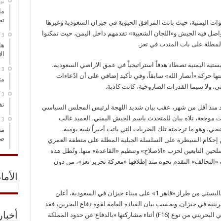
‏ي
ما
تص
لقوات اليمنية، حيث باتت المرافق الحيوية في جيزان السعودية وغيرها
تٍ واصل فيه الجيش و«اللجان الشعبية» تقدمهم داخل اليمن، حيث تمكنوا
مطلة على باب المندب في تعز.
هل
ال
ستية اليمنية تصطاد هدفاً استراتيجياً في عمق الاراضي السعودية،
ها حركة «أنصار الله» سابقاً، وفي تأكيد إضافي على أن ادّعاءات
مت
 ولا سيما القدرات الصاروخية، كانت كاذبة.
تف
اعد منذ أقل من شهر، عقب بيان شديد اللهجة لرئيس المجلس السياسي
ات موجعة، تلاه بيان للمتحدث باسم الجيش اليمني، العميد غالب
مخ
صو
ن إحكام السيطرة على السلسلة الجبلية المطلة على منطقة العمري
حين التابعين لحزب «الاصلاح» وتنظيم «القاعدة» منها. وتُطل هذه
التحالف» التقدم نحوه منذ إطلاقها «معركة تحرير تعز»، من دون
الأما
ويوم أمس، وبعد ساعات قليلة من إطلاق صاروخ باليستي من طراز «قاهر 1» على ميناء جيزان في السعودية، أعلن
م المؤيد للعدوان سقوط طائرة «أف 16» بحرينية في جيزان. وبحسب بيان القيادة العامة لقوة دفاع البحرين، فقد
أخبا
سقطت إحدى الطائرات التابعة لسلاح الجو الملكي البحريني من نوع (F16) أثناء مشاركتها «بالدفاع عن حدود المملكة