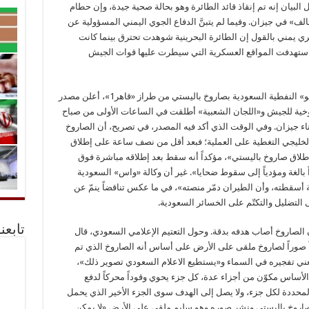
 البيان إنه تم إنقاذ قائد الطائرة وهو بحالة صحية جيدة، وإن حطام
» في جيزان. وفيما لم يتبنَّ الدفاع الجوي اليمني المسؤولية عن
يمني بالقول إن الطائرة البحرينية شوهدت تحترق بينما كانت
ات استهدفت المواقع العسكرية التي سيطرت عليها قوات الجيش
وبعدما نحو 24 ساعة على استهداف شركة «أرامكو» النفطية السعودية بصاروخ باليستي من طراز «قاهر1»، أعلن مصدر
وخية للجيش و«اللجان الشعبية» أطلقت في الساعات الأولى من صباح
ليستياً من نوع «قاهرــ 1» على ميناء جيزان. وفي الوقت الذي أكد فيه المصدر، في تصريح، أن الصاروخ
الخليجي التغطية على العملية؛ فبعد أقل من نصف ساعة على إطلاق
لاق صاروخ باليستي»، مؤكداً أنه سقط بعد إطلاقه مباشرة فوق
 بالغة ومؤدياً إلى سقوط ضحايا». غير أن وكالة «واس» السعودية
أسقطته، وأن الطيران دمّر منصته»، في ما عكس تناقضاً ينمّ عن
ى التضليل والتكتّم على الخسائر السعودية.
تابعن
الصاروخ أصاب هدفه بدقة. وحول التعتيم الإعلامي السعودي، قال
ً صوراً لصاروخ ملقى على الأرض على أساس أنه الصاروخ الذي تم
عني تفجيره في السماء و«يستطيع الاعلام السعودي تصوير ذلك»،
ه يتجاوز 11 متراً، وهو في الأساس مكوّن من أجزاء عدة، كل جزء يحوي وقوداً محركاً لدفع
محددة لكل جزء، ولا يصل إلى الهدف سوى الجزء الأخير الذي يحمل
صاروخ باليستي ونشر صوره وهو سليم ملقى على الأرض «لا يمكن