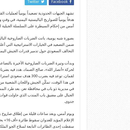
Twitter
Facebook
تشهد الجبهات الحدودية تصعيداً يومياً لعمليات ا
هدفاً يومياً للصواريخ الباليستية اليمنية، في وق
أمس من إحكام السيطرة على السلسلة الجبلية ال
بصورة شبه يومية، باتت الضربات الصاروخية البالي
ضمن التصعيد في الخيارات الاستراتيجية التي أعلنت
التحالف السعودي حول تدمير قدرات الجيش اليمني،
وبدأت وتيرة الضربات الصاروخية الأخيرة بالتص
لحركة «أنصار الله»، صالح الصماد، هدد فيه بضرب
لقمان، توعد فيه بضرب 300 هدف سعودي استراتيجي، وهو ما ترجمته تلك الضربات التي باتت أخيراً شبه يومية.
في هذا الوقت، تمكّن الجيش واللجان الشعبية م
في مديرية ذو باب في محافظة تعز، بعد طرد المسل
الجبال على مضيق باب المندب الذي حاولت قوات «
جدوى.
الإعلا