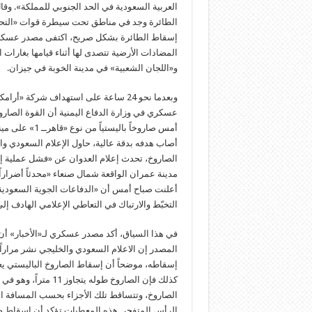
العربية السعودية في الحد الجنوبي للمملكة». وقال
الطائرة وجد في مناطق تحت سيطرة قوات «التحالف
إسقاط الطائرة بشكل صريح، اكتفى مصدر عسكري 
المضادات الأرضية تتصدى لها أثناء قيامها بغار
و«اللجان الشعبية» في مدينة الخوبة في جيزان.
عسكري في وزارة الدفاع اليمنية أن القوة الصار
أمس صاروخاً با
أصاب هدفه بدقة عالية، حاول الإعلام السعودي و
الصاروخ، تحدث إعلام العدوان عن «فشل عملية إط
مدينة عمران الواقعة شمال صنعاء «محدثاً أضراراً
أعلنت صباح أمس أن «الدفاعات الجوية السعودية 
التخبّط والارتباك في التعاطي الإعلامي الهادف إل
في هذا السياق، أكد مصدر عسكري لـ«الأخبار» أن 
المصدر إن الاعلام السعودي والخليجي نشر مرارا
إسقاطه، موضحاً أن إسقاط الصاروخ الباليستي ي
كذلك فإن الصاروخ طول
الصاروخ، وتتساقط تلك الأجزاء بحسب المسافة ال
الرأس المتفجر. هذه المعطيات تؤكد أن إسقاط 