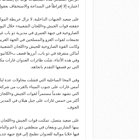
اعتباره إلا إفراطاً في السذاجة والاستخفاف بعقو
على صعيد الجبهات الداخلية، لا تزال خريطة المو
حققته قوات الجيش و«اللجان الشعبية» خلال اليو
الصاروخية في جبهة العمري في مديرية ذو باب غرب
تجمعات لقوات الغزو والمسلحين في الجهة الغرب
وكانت القوة الصاروخية للجيش و«اللجان الشعبي
أماكن متفرقة في ذو باب، أبرزها قصف بـ«الكاتي
وفي هذه الأثناء، شنّت طائرات العدوان غارات م
التي تم قصفها التقدم باتجاهه.
وفي المخا الساحلية التي فشلت محاولات عدة لبا
أمس غارات على جنوب الميناء بالقرب من شركة الن
التي تشهد تقدماً مستمراً لقوات الجيش و«اللجا
أكثر من خمس غارات على جبل هيلان في المديرية
الجوف.
على صعيد متصل، تمكنت قوات الجيش و«اللجان ال
بينها الشازبي ويفعان في منطقتي ذي ناعم وال
فيها خلايا موالية للعدوان تطمح إلى فتح جبهة جد