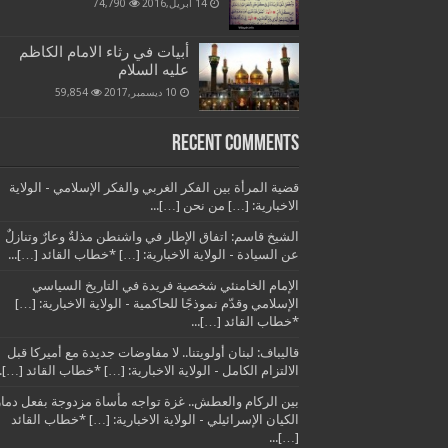
14 أبريل,2016
74,790
أبيات في رثاء الامام الكاظم
عليه السلام
10 ديسمبر,2017
59,854
Recent Comments
قضية المرأة بين الفكر الغربي والفكر الإسلامي - الولاية
الاخبارية: […] من نحن […]...
الشيخ قاسم: اتفاق الإطار في واشنطن مذلةٌ وعارٌ وتنازلٌ
عن السيادة - الولاية الاخبارية: […] *خطاب القائد […]...
الإمام الخامنئي شخصية فريدة في التاريخ السياسي
الإسلامي وقدّم نموذجًا للحاكمية - الولاية الاخبارية: […]
*خطاب القائد […]...
قاليباف: لبنان أولويتنا.. لا مفاوضات جديدة مع أميركا قبل
الالتزام الكامل - الولاية الاخبارية: […] *خطاب القائد […]..
بين الركام والعطش.. غزة تواجه مأساة مزدوجة بفعل دمار
الكيان الإسرائيلي - الولاية الاخبارية: […] *خطاب القائد
[…]...