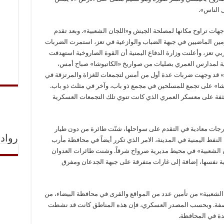
ل الناس».
اجهات تراوح مكانها لمصلحة الجيش و«اللجان الشعبية». وبعد تقدم
مين الماضيين في جبهة الضباب والوازعية في تعز، استمرت الضربات
ي تعز، وأعلنت وزارة الدفاع اليمنية أن القوة الصاروخية استهدفت
ية لمدارس العمري بصليات من صواريخ «الكاتيوشا» صباح أمس،
ة» قد وجهت ضربات عدة أول من أمس لتجمعات للغزاة والمرتزقة في
وشا» على تجمع للمسلحين في مجمع ذو باب، وآخر في مثلث ذو باب.
كثفة على معسكر العمري الذي كانت تنوي تلك التجمعات العسكرية
رجات معادية في التقدم على سواحلها، شنّت طائرة من دون طيار
رواد 
فط اليمنية في المدينة، الامر الذي تكرر أيضاً في محافظة مأرب
ن الشعبية» في محيط مديرية صرواح شرقاً. وشنت طائرات العدوان
 نفسها، إضافة إلى غارات متفرقة على جبهة الجدعان ومفرق
شعبية» من تأمين عدد من المواقع والقرى في محافظة البيضاء، من
ناصفة. وبحسب المصدر العسكري، فإن هذه المناطق كانت قد نشطت
يدة في المحافظة.