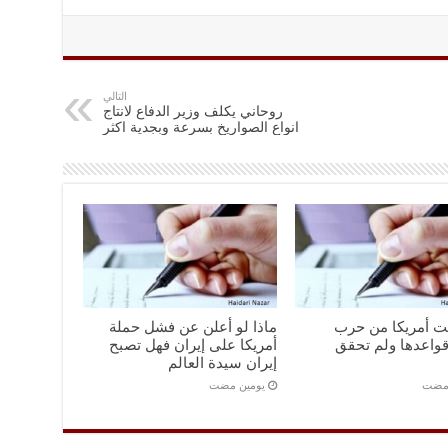
التالي
روحاني يکلف وزیر الدفاع لانتاج
انواع الصواریخ بسرعة وبجدیة اکثر
نت أمريكا من حرب
ماذا لو أعلن عن فشل حملة
واعدها ولم تحقق
أمريكا على إيران فهل تصبح
إيران سيدة العالم
 مضت
‏يومين مضت