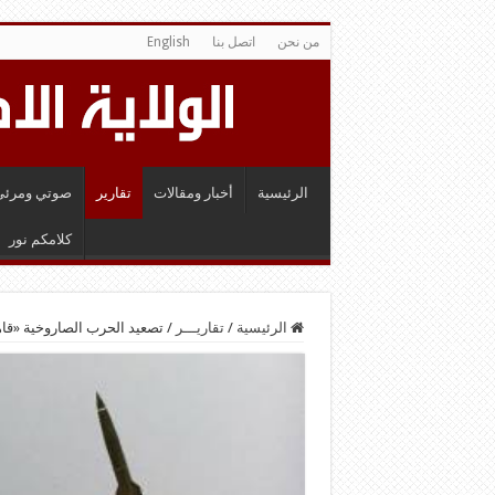
من نحن
اتصل بنا
English
الرئيسية
أخبار ومقالات
تقارير
صوتي ومرئي
كلامكم نور
الرئيسية
/
تقاريـــر
/
تصعيد الحرب الصاروخية «قاهر1» يضرب مطار أبها – علي 