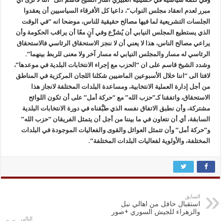
مبرر لعدم انعقاد مجلس النواب”، داعيا كل الأفرقاء السياسيين أن يعقدوا
الجلسات التشريعية لما فيها مصالح حقيقية للناس، موضحا انه “في الوقت
الذي يستطيع المجلس النيابي أن يُشرِّع وفي آنٍ معًا أن يراقب الحكومة وأن
يراعي مصالح الناس، هذا لا يعني أن لا ننجز الاستحقاق الرئاسي فالاستحقاق
الرئاسي له مسار والمجلس النيابي له مسار آخر ولا معنى للربط بينهما”.
وشدد الشيخ قاسم على ان “الحزب مع إجراء الانتخابات البلدية في موعدها”،
لافتا الى “اننا خلال الأسبوعين الماضيين شكلنا اللجان المركزية في المناطق
من أجل إدارة العملية الانتخابية، ومساعدة البلدات المختلفة لانجاز هذا
الاستحقاق، واتفقنا كـ”حزب الله” مع “حركة أمل” على أن تكون اللوائح
مشتركة، وأن نطبق الاتفاق نفسه الذي طبَّقناه في دورة الانتخابات البلدية
السابقة، أي أن نتعاون في ما بيننا من أجل أن يتمثل الفريقان “حزب الله”
و”حركة أمل” وأن تتمثل العوائل والقوى والفعاليات الموجودة في البلدات
المختلفة، والأولوية لفعاليات البلدات المختلفة”.
السابق
استقبال حافل من اهالي نبل
والزهراء للجيش السوري +صور
التالي