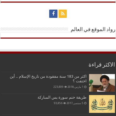
رواد الموقع في العالم
الاكثر قراءة
اكثر من 183 سنة مفقودة من تاريخ الإسلام .. أين
اختفت ؟
1 مارس,2018
223,809
طريقة ختم سورة يس المباركة
5 سبتمبر,2017
93,856