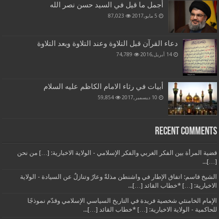
أجمل ما قيل في السيد حسن نصر الله
5 مايو,2017
87,023
دعاء القرآن قبل التلاوة وعند التلاوة وبعد التلاوة
14 أبريل,2016
74,789
أبيات في رثاء الامام الكاظم عليه السلام
10 ديسمبر,2017
59,854
Recent Comments
قضية المرأة بين الفكر الغربي والفكر الإسلامي - الولاية الاخبارية: […] من نحن
[…]...
الشيخ قاسم: اتفاق الإطار في واشنطن مذلةٌ وعارٌ وتنازلٌ عن السيادة - الولاية
الاخبارية: […] *خطاب القائد […]...
الإمام الخامنئي شخصية فريدة في التاريخ السياسي الإسلامي وقدّم نموذجًا
للحاكمية - الولاية الاخبارية: […] *خطاب القائد […]...