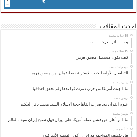
أحدث المقالات
بصــــــائر الدرجــــــات
كيف يكون مستقبل مضيق هرمز
‏يوم واحد مضت
التفاصيل الأولية للخطة الاستراتيجية لضمان امن مضيق هرمز
‏يومين مضت
ماذا جنت أمريكا من حرب دمرت قواعدها ولم تحقق اهدافها
‏يومين مضت
علوم القرآن محاضرات القاها حجة الاسلام السيد محمد باقر الحكيم
‏يومين مضت
ماذا لو أعلن عن فشل حملة أمريكا على إيران فهل تصبح إيران سيدة العالم
هل تكشف المواجهة مع إيران أفول الهيمنة الأميركية؟