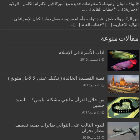
قاليباف: لبنان أولويتنا.. لا مفاوضات جديدة مع أميركا قبل الالتزام الكامل - الولاية
الاخبارية: […] *خطاب القائد […]...
بين الركام والعطش.. غزة تواجه مأساة مزدوجة بفعل دمار الكيان الإسرائيلي -
الولاية الاخبارية: […] *خطاب القائد […]...
مقالات منوعة
آداب الاُسرة في الإسلام
8 سبتمبر,2015
قصة القصيدة الخالدة ( تبكيك عيني لا لأجل مثوبةٍ )
20 مايو,2017
من خلال القرآن ما هي مشكلة ابليس؟ – السيد
حسين
20 يوليو,2017
لليوم الثالث على التوالي طائرات يمنية تقصف
مطار نجران
23 مايو,2019