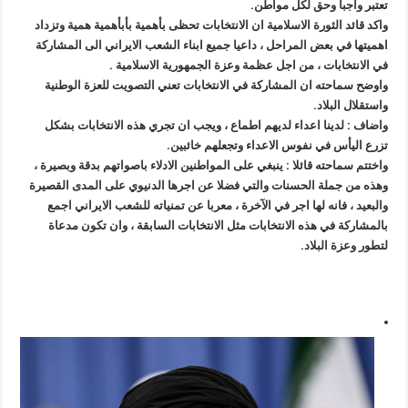
تعتبر واجبا وحق لكل مواطن.
واكد قائد الثورة الاسلامية ان الانتخابات تحظى بأهمية بأبأهمية همية وتزداد
اهميتها في بعض المراحل ، داعيا جميع ابناء الشعب الايراني الى المشاركة
في الانتخابات ، من اجل عظمة وعزة الجمهورية الاسلامية .
واوضح سماحته ان المشاركة في الانتخابات تعني التصويت للعزة الوطنية
واستقلال البلاد.
واضاف : لدينا اعداء لديهم اطماع ، ويجب ان تجري هذه الانتخابات بشكل
تزرع اليأس في نفوس الاعداء وتجعلهم خائبين.
واختتم سماحته قائلا : ينبغي على المواطنين الادلاء باصواتهم بدقة وبصيرة ،
وهذه من جملة الحسنات والتي فضلا عن اجرها الدنيوي على المدى القصيرة
والبعيد ، فانه لها اجر في الآخرة ، معربا عن تمنياته للشعب الايراني اجمع
بالمشاركة في هذه الانتخابات مثل الانتخابات السابقة ، وان تكون مدعاة
لتطور وعزة البلاد.