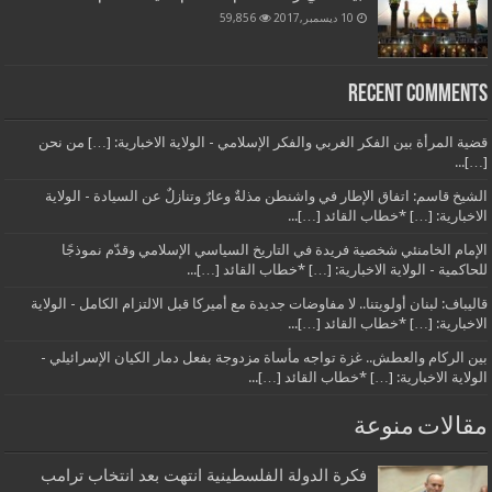
10 ديسمبر,2017
59,856
Recent Comments
قضية المرأة بين الفكر الغربي والفكر الإسلامي - الولاية الاخبارية: […] من نحن
[…]...
الشيخ قاسم: اتفاق الإطار في واشنطن مذلةٌ وعارٌ وتنازلٌ عن السيادة - الولاية
الاخبارية: […] *خطاب القائد […]...
الإمام الخامنئي شخصية فريدة في التاريخ السياسي الإسلامي وقدّم نموذجًا
للحاكمية - الولاية الاخبارية: […] *خطاب القائد […]...
قاليباف: لبنان أولويتنا.. لا مفاوضات جديدة مع أميركا قبل الالتزام الكامل - الولاية
الاخبارية: […] *خطاب القائد […]...
بين الركام والعطش.. غزة تواجه مأساة مزدوجة بفعل دمار الكيان الإسرائيلي -
الولاية الاخبارية: […] *خطاب القائد […]...
مقالات منوعة
فكرة الدولة الفلسطينية انتهت بعد انتخاب ترامب