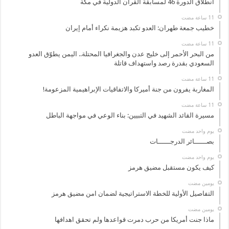
انطلاق الدورة 46 لمسابقة القرآن الدولية في مكة
خطيب جمعة طهران: العدو تكبد هزيمة نكراء أمام إيران
من البحر الأحمر إلى خليج عدن والجغرافيا المحتلة.. اليمن يطوّق العدو
السعودي بقدرة رصد واستهداف قاتلة
المغاربة يفرون من جنة أميركا والاتفاقيات الإبراهيمية المزعومة!
مسيرة القائد الشهيد في التبيين: بناء الوعي في مواجهة الباطل
‏يوم واحد مضت
بصــــــائر الدرجــــــات
‏يوم واحد مضت
كيف يكون مستقبل مضيق هرمز
‏يومين مضت
التفاصيل الأولية للخطة الاستراتيجية لضمان امن مضيق هرمز
‏يومين مضت
ماذا جنت أمريكا من حرب دمرت قواعدها ولم تحقق اهدافها