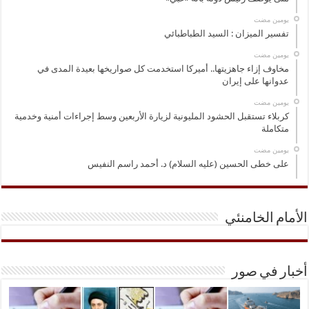
‏يومين مضت
تفسير الميزان : السيد الطباطبائي
‏يومين مضت
مخاوف إزاء جاهزيتها.. أميركا استخدمت كل صواريخها بعيدة المدى في
عدوانها على إيران
‏يومين مضت
كربلاء تستقبل الحشود المليونية لزيارة الأربعين وسط إجراءات أمنية وخدمية
متكاملة
‏يومين مضت
على خطى الحسين (عليه السلام) د. أحمد راسم النفيس
الأمام الخامنئي
أخبار في صور