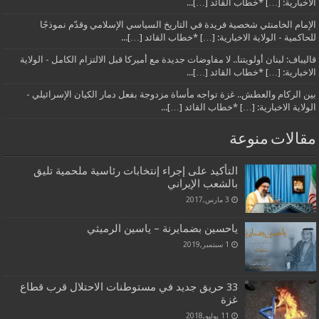
الاخبارية: […] *خطاب القائد […]...
الإمام الخامنئي شخصية فريدة في التاريخ السياسي الإسلامي وقدّم نموذجًا
للحاكمية - الولاية الاخبارية: […] *خطاب القائد […]...
قاليباف: لبنان أولويتنا.. لا مفاوضات جديدة مع أميركا قبل الالتزام الكامل - الولاية
الاخبارية: […] *خطاب القائد […]...
بين الركام والعطش.. غزة تواجه مأساة مزدوجة بفعل دمار الكيان الإسرائيلي -
الولاية الاخبارية: […] *خطاب القائد […]...
مقالات منوعة
التأكيد على إجراء إنتخابات رئاسية ملحمية تليق
بالشعب الإيراني
3 مارس,2017
ياحسين بضمايرنة – ياسين الرميثي
1 سبتمبر,2019
33 حريق جديد في مستوطنات الاحتلال قرب قطاع
غزة
11 يوليو,2018