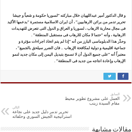
و قال الدکتور أمیر عبداللهیان خلال مبارکته “لسوریا حکومة و شعباً و جیشا
تحریر تدمر من براثن الارهابیین” ، أن ایران الاسلامیة مستمرة “بدعمها الأکید
فی مجال محاربة الارهاب ، لسوریا و العراق و الدول التی تتعرض للتهدیدات
الارهابیة ، وأنه “حتما لا مکان للارهاب فی مستقبل المنطقة” .
وحذّر هذا الدبلوماسی البارز من أنه “إذا لم یتم اتخاذ اجراءات مؤثرة و
جماعیة اقلیمیة و دولیة لمکافحة الإرهاب .. فان الضرر سیلحق بالجمیع” ،
معتبراً أنه “على جمیع الدول أن لا تسمح بتبدیل الیمن إلى مکان جدید لنمو
الإرهاب وإعادة انتاجه من جدید فی المنطقة” .
السابق
العمل على مشروع تطوير محيط
مقام السيدة زينب
التالي
تحرير تدمر دليل جديد على نجاعة
استراتيجية الجيش السوري وحلفائه
مقالات مشابهة