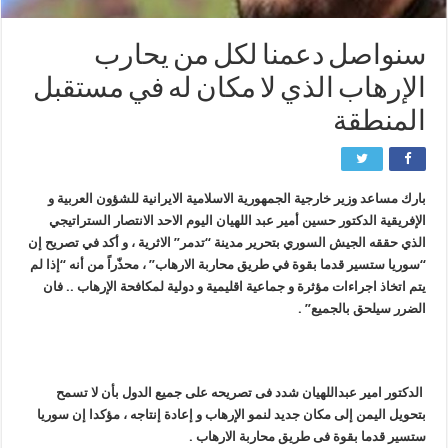
سنواصل دعمنا لكل من يحارب
الإرهاب الذي لا مكان له في مستقبل
المنطقة
بارك مساعد وزير خارجية الجمهورية الاسلامية الايرانية للشؤون العربية و
الإفريقية الدكتور حسين أمير عبد اللهيان اليوم الاحد الانتصار الستراتيجي
الذي حققه الجيش السوري بتحرير مدينة “تدمر” الاثرية ، و أكد في تصريح إن
“سوريا ستسير قدما بقوة في طريق محاربة الارهاب” ، محذّراً من أنه “إذا لم
يتم اتخاذ اجراءات مؤثرة و جماعية اقليمية و دولية لمكافحة الإرهاب .. فان
الضرر سيلحق بالجميع” .
الدکتور امیر عبداللهیان شدد فی تصریحه على جمیع الدول بأن لا تسمح
بتحویل الیمن إلى مکان جدید لنمو الإرهاب و إعادة إنتاجه ، مؤکدا إن سوریا
ستسیر قدما بقوة فی طریق محاربة الارهاب .