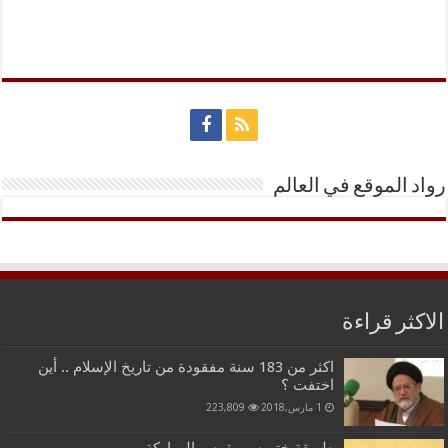
رواد الموقع في العالم
الاكثر قراءة
اكثر من 183 سنة مفقودة من تاريخ الإسلام .. أين
اختفت ؟
1 مارس,2018
223,809