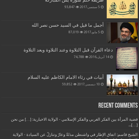
طريقة ختم سورة يس المباركة
5 سبتمبر,2017
93,847
أجمل ما قيل في السيد حسن نصر الله
5 مايو,2017
87,019
دعاء القرآن قبل التلاوة وعند التلاوة وبعد التلاوة
14 أبريل,2016
74,788
أبيات في رثاء الامام الكاظم عليه السلام
10 ديسمبر,2017
59,852
Recent Comments
قضية المرأة بين الفكر الغربي والفكر الإسلامي - الولاية الاخبارية: […] من نحن
[…]...
الشيخ قاسم: اتفاق الإطار في واشنطن مذلةٌ وعارٌ وتنازلٌ عن السيادة - الولاية