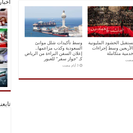
أخبا
تستقبل الحشود المليونية
وسط تأكيدات شلل موانئ
الأربعين وسط إجراءات
السعودية وكذب مزاعمها..
خدمية متكاملة
إعلان السفن البراءة من الرياض
كـ “جواز سفر” للعبور
 مضت
تابعن