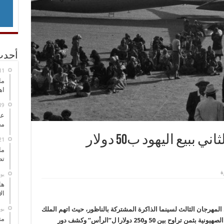
أحدث
ما
اه
عل
مح
إسرائيلي يتهم الحسن الثاني ببيع اليهود ب50 دولار
ما
تص
‏ي
هل
ال
‏ي
 المهرجان الثالث لسينما الذاكرة المشتركة بالناظور، حيث اتهم الملك
مت
الراحل الحسن الثاني ببيع اليهود المغاربة للحركة الصهيونية بثمن تراوح بين 50 و250 دولارا ل”الرأس” وكشف دور