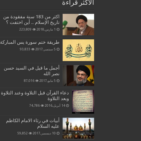
الاكثر قراءة
اكثر من 183 سنة مفقودة من
تاريخ الإسلام .. أين اختفت ؟
1 مارس,2018
223,809
طريقة ختم سورة يس المباركة
5 سبتمبر,2017
93,833
أجمل ما قيل في السيد حسن
نصر الله
5 مايو,2017
87,016
دعاء القرآن قبل التلاوة وعند التلاوة
وبعد التلاوة
14 أبريل,2016
74,786
أبيات في رثاء الامام الكاظم
عليه السلام
10 ديسمبر,2017
59,852