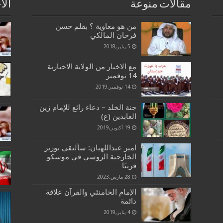
مقالات منوعة
الا
من هو معاوية ؟ بقلم حسن
فرحان المالكي
5 يناير,2018
مع الاخبار من الولاية الاخبارية
14 نوفمبر
14 نوفمبر,2019
جنة الخلد – دعاء رائع للإمام زين
العابدين (ع)
19 أكتوبر,2019
امیر عبداللهیان: سألتقي بوزير
الخارجية الروسي في موسكو
قريبًا
28 مارس,2023
الإمام الخامنئي والقرآن علاقة
دائمة
4 يناير,2019