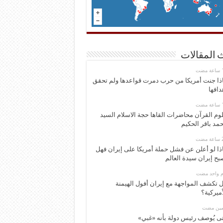
 المقالات
ذا جنت أمريكا من حرب دمرت قواعدها ولم تحقق
دافها
وم القرآن محاضرات القاها حجة الاسلام السيد
مد باقر الحكيم
ذا لو أعلن عن فشل حملة أمريكا على إيران فهل
بح إيران سيدة العالم
وم واحد مضت
 تكشف المواجهة مع إيران أفول الهيمنة
أميركية؟
ومين مضت
ى يُوصف رئيس دولة بأنه «غبي»