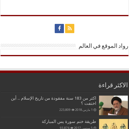
رواد الموقع في العالم
الاكثر قراءة
اكثر من 183 سنة مفقودة من تاريخ الإسلام .. أين
اختفت ؟
1 مارس,2018
223,809
طريقة ختم سورة يس المباركة
5 سبتمبر,2017
93,876