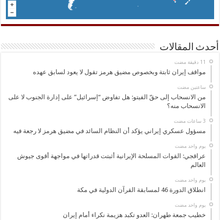
أحدث المقالات
مواقف إيران ثابتة وبخصوص مضيق هرمز تقول لا يعود لسابق عهده
‏ساعتين مضت
من الانسحاب إلى حقّ الفيتو: هل تفاوض “إسرائيل” على إدارة الجنوب لا على
الانسحاب منه؟
مسؤول عسكري إيراني يؤكد أن النظام السائد في مضيق هرمز لا رجعة فيه
‏يوم واحد مضت
عراقجي: القوات المسلحة الإيرانية أثبتت قدراتها في مواجهة أقوى جيوش
العالم
‏يوم واحد مضت
انطلاق الدورة 46 لمسابقة القرآن الدولية في مكة
‏يوم واحد مضت
خطيب جمعة طهران: العدو تكبد هزيمة نكراء أمام إيران