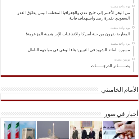
‏يوم واحد مضت
من البحر الأحمر إلى خليج عدن والجغرافيا المحتلة.. اليمن يطوّق العدو
السعودي بقدرة رصد واستهداف قاتلة
‏يوم واحد مضت
المغاربة يفرون من جنة أميركا والاتفاقيات الإبراهيمية المزعومة!
‏يوم واحد مضت
مسيرة القائد الشهيد في التبيين: بناء الوعي في مواجهة الباطل
‏يومين مضت
بصــــــائر الدرجــــــات
الأمام الخامنئي
أخبار في صور