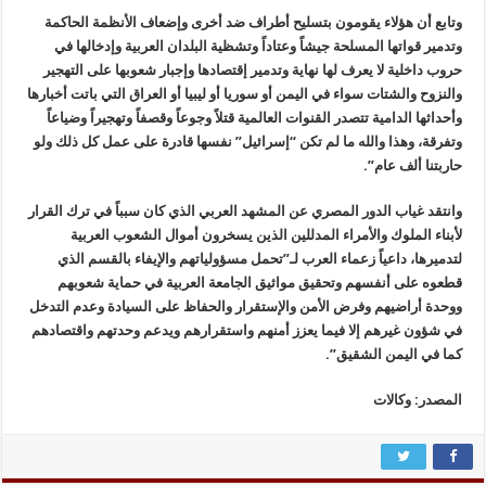
وتابع أن هؤلاء يقومون بتسليح أطراف ضد أخرى وإضعاف الأنظمة الحاكمة
وتدمير قواتها المسلحة جيشاً وعتاداً وتشظية البلدان العربية وإدخالها في
حروب داخلية لا يعرف لها نهاية وتدمير إقتصادها وإجبار شعوبها على التهجير
والنزوح والشتات سواء في اليمن أو سوريا أو ليبيا أو العراق التي باتت أخبارها
وأحداثها الدامية تتصدر القنوات العالمية قتلاً وجوعاً وقصفاً وتهجيراً وضياعاً
وتفرقة، وهذا والله ما لم تكن “إسرائيل” نفسها قادرة على عمل كل ذلك ولو
حاربتنا ألف عام”.
وانتقد غياب الدور المصري عن المشهد العربي الذي كان سبباً في ترك القرار
لأبناء الملوك والأمراء المدللين الذين يسخرون أموال الشعوب العربية
لتدميرها، داعياً زعماء العرب لـ”تحمل مسؤولياتهم والإيفاء بالقسم الذي
قطعوه على أنفسهم وتحقيق مواثيق الجامعة العربية في حماية شعوبهم
ووحدة أراضيهم وفرض الأمن والإستقرار والحفاظ على السيادة وعدم التدخل
في شؤون غيرهم إلا فيما يعزز أمنهم واستقرارهم ويدعم وحدتهم واقتصادهم
كما في اليمن الشقيق”.
المصدر: وكالات