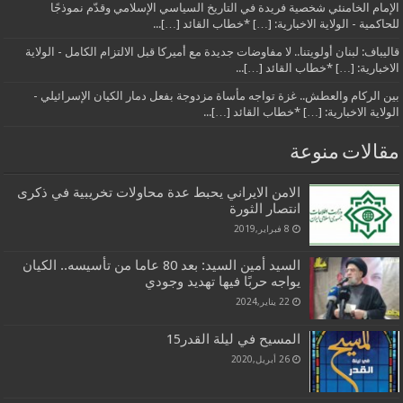
الإمام الخامنئي شخصية فريدة في التاريخ السياسي الإسلامي وقدّم نموذجًا
للحاكمية - الولاية الاخبارية: […] *خطاب القائد […]...
قاليباف: لبنان أولويتنا.. لا مفاوضات جديدة مع أميركا قبل الالتزام الكامل - الولاية
الاخبارية: […] *خطاب القائد […]...
بين الركام والعطش.. غزة تواجه مأساة مزدوجة بفعل دمار الكيان الإسرائيلي -
الولاية الاخبارية: […] *خطاب القائد […]...
مقالات منوعة
الامن الايراني يحبط عدة محاولات تخريبية في ذكرى
انتصار الثورة
8 فبراير,2019
السيد أمين السيد: بعد 80 عاما من تأسيسه.. الكيان
يواجه حربًا فيها تهديد وجودي
22 يناير,2024
المسيح في ليلة القدر15
26 أبريل,2020