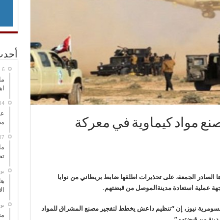
أحدث
ما
اه
عل
ع مواد كيماوية في معركة
مح
ما
تص
‏ي
 الصادر الجمعة، على تحذيرات اطلقها ضابط بريطاني من نوايا
هل
هة عملية استعادة مدينة
الموصل من قبضتهم.
ال
‏ي
 السومرية نيوز، إن “تنظيم داعش يخطط لتفجير مصنع المشراق للمواد
مت
دينة من قبضتهم”.