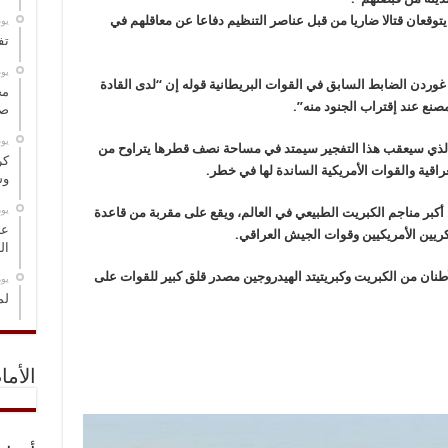
توقعان قتالا ضاريا من قبل عناصر التنظيم دفاعا عن معاقلهم في
‏ي
تف
‏ي
غوردن الضابط السابق في القوات البريطانية قوله إن “لدى القادة
مخ
نع عند إقتراب الجنود منه”.
صو
‏ي
الذي سيعقب هذا التفجير سيمتد في مساحة نصف قطرها يتراوح من
كر
وس
‏ي
بر مناجم الكبريت الطبيعي في العالم، ويقع على مقربة من قاعدة
عل
كريين الأمريكيين وقوات الجيش العراقي.
ال
ان من الكبريت وكبريتيتد الهيدروجين مصدر قلق كبير للقوات على
‏ي
لم
الأما