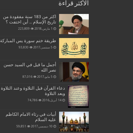
الاكثر قراءة
اكثر من 183 سنة مفقودة من
تاريخ الإسلام .. أين اختفت ؟
1 مارس,2018
223,809
طريقة ختم سورة يس المباركة
5 سبتمبر,2017
93,830
أجمل ما قيل في السيد حسن
نصر الله
5 مايو,2017
87,016
دعاء القرآن قبل التلاوة وعند التلاوة
وبعد التلاوة
14 أبريل,2016
74,786
أبيات في رثاء الامام الكاظم
عليه السلام
10 ديسمبر,2017
59,851