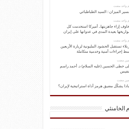
وم واحد مضت
سير الميزان : السيد الطباطبائي
وم واحد مضت
اوف إزاء جاهزيتها.. أميركا استخدمت كل
اريخها بعيدة المدى في عدوانها على إيران
وم واحد مضت
بلاء تستقبل الحشود المليونية لزيارة الأربعين
ط إجراءات أمنية وخدمية متكاملة
ومين مضت
ى خطى الحسين (عليه السلام) د. أحمد راسم
نفيس
ومين مضت
اذا يشكّل مضيق هرمز أداة استراتيجية لإيران؟
م الخامنئي