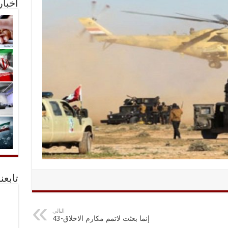
أخبا
تابعن
التالي
إنما بعثت لاتمم مكارم الاخلاق-43