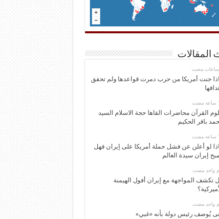
 المقالات
ذا جنت أمريكا من حرب دمرت قواعدها ولم تحقق
دافها
وم القرآن محاضرات القاها حجة الاسلام السيد
مد باقر الحكيم
ذا لو أعلن عن فشل حملة أمريكا على إيران فهل
بح إيران سيدة العالم
وم واحد مضت
 تكشف المواجهة مع إيران أفول الهيمنة
أميركية؟
وم واحد مضت
ى يُوصف رئيس دولة بأنه «غبي»