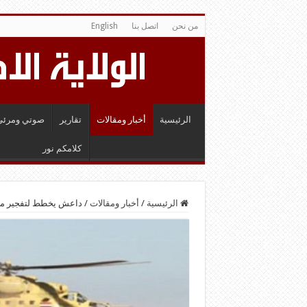
من نحن
اتصل بنا
English
الرئيسية
أخبار ومقالات
تقارير
صوتي ومرئي
كلامكم نور
الرئيسية
/
أخبار ومقالات
/
داعش يخطط لتفجير مصن