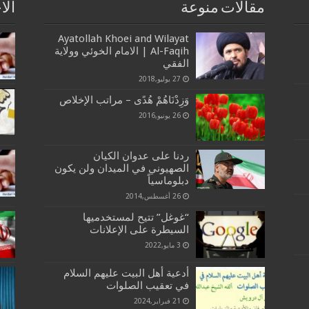
مقالات منوعة
الا
Ayatollah Khoei and Wilayat
Al-Faqih | الامام الخوئي وولاية
الفقي
27 يوليو,2018
وَزِدْنَاهُمْ هُدًى – مراتب الإخلاص
26 يونيو,2016
ردنا على عدوان الكيان
الصهيوني في الميدان ولن يكون
دبلوماسياً
26 أغسطس,2014
“غوغل” تتيح لمستخدميها
السيطرة على الإعلانات
3 مايو,2022
أدعية أهل البيت عليهم السلام
في تعقيب الصلوات
21 فبراير,2024