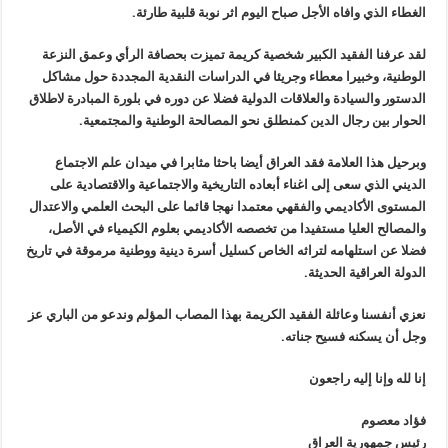
الغطاء الذي وافاه الأجل صباح اليوم اثر نوبة قلبية طارئة.
لقد عرفنا الفقيد الكبير شخصية كريمة تميزت بحصافة الرأي وعمق النزعة
الوطنية، وخبيرا معطاء وجريئا في الدراسات النقدية المجددة حول مشاكل
الدستور والسيادة والعلاقات الدولية فضلا عن دوره في بلورة المبادرة لاطلاق
الحوار بين رجال الدين كمنطلق نحو المصالحة الوطنية والمجتمعية.
وبرحيل هذا العلامة فقد العراق أيضا باحثا مثابرا في ميدان علم الاجتماع
الديني الذي سعى إلى اغناء أبعاده التاريخية والاجتماعية والاقتصادية على
المستوى الأكاديمي والفقهي معتمدا نهجا قائما على البحث العلمي والاعتدال
والمصالح العليا مستفيدا من تخصصه الأكاديمي بعلوم الكيمياء في الأصل،
فضلا عن استلهامه لتراثه الخاص كسليل أسرة دينية ووطنية مرموقة في تاريخ
الدولة العراقية الحديثة.
نعزي أنفسنا وعائلة الفقيد الكريمة بهذا المصاب المؤلم وندعو من الباري عز
وجل أن يسكنه فسيح جناته.
إنا لله وإنا إليه راجعون
فؤاد معصوم
رئيس جمهورية العراق