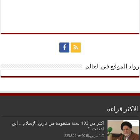
رواد الموقع في العالم
الاكثر قراءة
اكثر من 183 سنة مفقودة من تاريخ الإسلام .. أين
اختفت ؟
1 مارس,2018
223,809