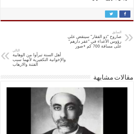
السابق
صاروخ “ذو الفقار” سينقض على
رؤوس الأعداء في “عقر دارهم”
على مسافة 700 كم +صور
التالي
أهل السنة تبرأوا من الوهابية
والإخوانية التكفيرية لأنهما سبب
الفتنة والارهاب
مقالات مشابهة