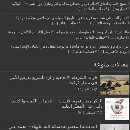
الشيخ قاسم: اتفاق الإطار في واشنطن مذلةٌ وعارٌ وتنازلٌ عن السيادة - الولاية
الاخبارية: […] *خطاب القائد […]...
الإمام الخامنئي شخصية فريدة في التاريخ السياسي الإسلامي وقدّم نموذجًا
للحاكمية - الولاية الاخبارية: […] *خطاب القائد […]...
قاليباف: لبنان أولويتنا.. لا مفاوضات جديدة مع أميركا قبل الالتزام الكامل - الولاية
الاخبارية: […] *خطاب القائد […]...
بين الركام والعطش.. غزة تواجه مأساة مزدوجة بفعل دمار الكيان الإسرائيلي -
الولاية الاخبارية: […] *خطاب القائد […]...
مقالات منوعة
قوات الشرطة الاتحادية والرد السريع تفرض الأمن
في مطار كركوك
17 أكتوبر,2017
الفكر معيار فيمة الانسان – التغيرات الكمية والكيفية
دليل على المغيِّر العليم
7 أغسطس,2016
الفاطمة المعصومة (سلام الله عليها) – محمد علي