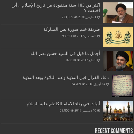
اكثر من 183 سنة مفقودة من تاريخ الإسلام .. أين
اختفت ؟
1 مارس,2018
223,809
طريقة ختم سورة يس المباركة
5 سبتمبر,2017
93,853
أجمل ما قيل في السيد حسن نصر الله
5 مايو,2017
87,020
دعاء القرآن قبل التلاوة وعند التلاوة وبعد التلاوة
14 أبريل,2016
74,789
أبيات في رثاء الامام الكاظم عليه السلام
10 ديسمبر,2017
59,853
Recent Comments