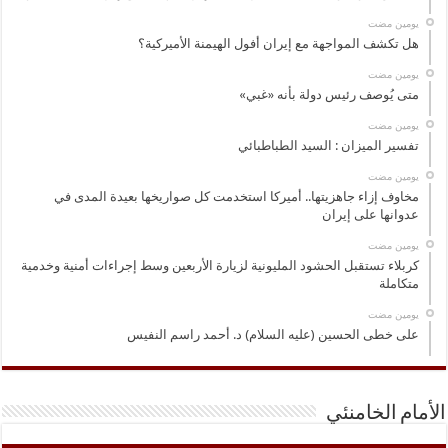
‏يومين مضت
هل تكشف المواجهة مع إيران أفول الهيمنة الأميركية؟
‏يومين مضت
متى يُوصف رئيس دولة بأنه «غبي»
‏يومين مضت
تفسير الميزان : السيد الطباطبائي
‏يومين مضت
مخاوف إزاء جاهزيتها.. أميركا استخدمت كل صواريخها بعيدة المدى في
عدوانها على إيران
‏يومين مضت
كربلاء تستقبل الحشود المليونية لزيارة الأربعين وسط إجراءات أمنية وخدمية
متكاملة
‏يومين مضت
على خطى الحسين (عليه السلام) د. أحمد راسم النفيس
الأمام الخامنئي