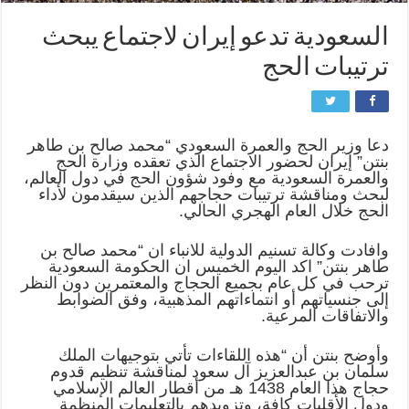
السعودية تدعو إيران لاجتماع يبحث
ترتيبات الحج
دعا وزير الحج والعمرة السعودي “محمد صالح بن طاهر
بنتن” إيران لحضور الاجتماع الذي تعقده وزارة الحج
والعمرة السعودية مع وفود شؤون الحج في دول العالم،
لبحث ومناقشة ترتيبات حجاجهم الذين سيقدمون لأداء
الحج خلال العام الهجري الحالي.
وافادت وكالة تسنيم الدولية للانباء ان “محمد صالح بن
طاهر بنتن” اكد اليوم الخميس ان الحكومة السعودية
ترحب في كل عام بجميع الحجاج والمعتمرين دون النظر
إلى جنسياتهم أو انتماءاتهم المذهبية، وفق الضوابط
والاتفاقات المرعية.
وأوضح بنتن أن “هذه اللقاءات تأتي بتوجيهات الملك
سلمان بن عبدالعزيز آل سعود لمناقشة تنظيم قدوم
حجاج هذا العام 1438 هـ من أقطار العالم الإسلامي
ودول الأقليات كافة، وتزويدهم بالتعليمات المنظمة