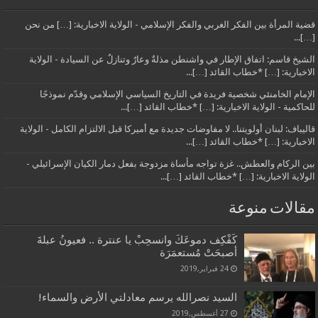
قضية المرأة بين الفكر الغربي والفكر الإسلامي - الولاية الاخبارية: […] من نحن
[…]...
الشيخ قاسم: اتفاق الإطار في واشنطن مذلةٌ وعارٌ وتنازلٌ عن السيادة - الولاية
الاخبارية: […] *خطاب القائد […]...
الإمام الخامنئي شخصية فريدة في التاريخ السياسي الإسلامي وقدّم نموذجًا
للحاكمية - الولاية الاخبارية: […] *خطاب القائد […]...
قاليباف: لبنان أولويتنا.. لا مفاوضات جديدة مع أميركا قبل الالتزام الكامل - الولاية
الاخبارية: […] *خطاب القائد […]...
بين الركام والعطش.. غزة تواجه مأساة مزدوجة بفعل دمار الكيان الإسرائيلي -
الولاية الاخبارية: […] *خطاب القائد […]...
مقالات منوعة
كَفْكِف دموعَكَ وانسحِبْ يا عنترة .. فعيونُ عبلةَ
أصبحَتْ مُستعمَرَة
24 فبراير,2019
السيد نصرالله يرسم معادلتي الأرض والسماء!
27 أغسطس,2019