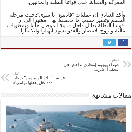
المعركة والحفاظ على قواتنا البطلة والمدنيين.
وأكد العبادي ان عمليات “قادمون يا نينوى”دخلت مرحلة
الحسم وتسير حسب ما مخطط لها ، مشيرا الى أن
قواتنا البطلة تقاتل داخل مدينة الموصل حاليا وبمعنويات
عالية وبروح الانتصار والعدو يشهد انهيارا وانكسارا.
السابق
شهداء بهجوم إنتحاري لداعش في
النجف الاشرف
التالي
فرضية “إبادة المسلمين” برعاية
kkk..هل يفعلها ترامب؟!
مقالات مشابهة