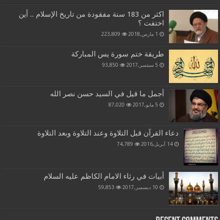
اكثر من 183 سنة مفقودة من تاريخ الإسلام .. أين
اختفت ؟
1 مارس,2018
223,809
طريقة ختم سورة يس المباركة
5 سبتمبر,2017
93,850
أجمل ما قيل في السيد حسن نصر الله
5 مايو,2017
87,020
دعاء القرآن قبل التلاوة وعند التلاوة وبعد التلاوة
14 أبريل,2016
74,789
أبيات في رثاء الامام الكاظم عليه السلام
10 ديسمبر,2017
59,853