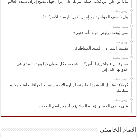
ماذا لو أعلن عن فشل حملة أمريكا على إيران فهل تصبح إيران سيدة العالم
‏يومين مضت
هل تكشف المواجهة مع إيران أفول الهيمنة الأميركية؟
‏يومين مضت
متى يُوصف رئيس دولة بأنه «غبي»
‏يومين مضت
تفسير الميزان : السيد الطباطبائي
‏يومين مضت
مخاوف إزاء جاهزيتها.. أميركا استخدمت كل صواريخها بعيدة المدى في
عدوانها على إيران
‏يومين مضت
كربلاء تستقبل الحشود المليونية لزيارة الأربعين وسط إجراءات أمنية وخدمية
متكاملة
‏يومين مضت
على خطى الحسين (عليه السلام) د. أحمد راسم النفيس
الأمام الخامنئي