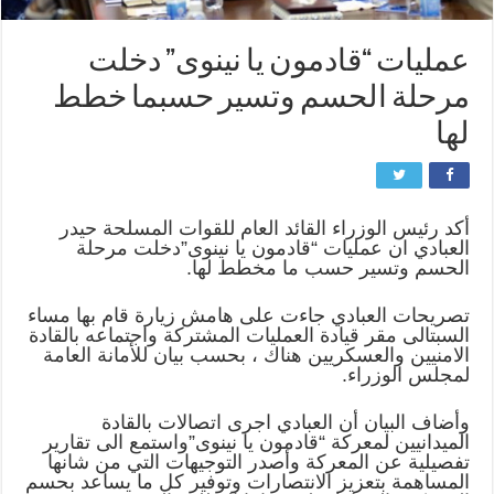
عمليات “قادمون يا نينوى” دخلت
مرحلة الحسم وتسير حسبما خطط
لها
أكد رئيس الوزراء القائد العام للقوات المسلحة حيدر
العبادي ان عمليات “قادمون يا نينوى”دخلت مرحلة
الحسم وتسير حسب ما مخطط لها.
تصريحات العبادي جاءت على هامش زيارة قام بها مساء
السبتالى مقر قيادة العمليات المشتركة واجتماعه بالقادة
الامنيين والعسكريين هناك ، بحسب بيان للأمانة العامة
لمجلس الوزراء.
وأضاف البيان أن العبادي اجرى اتصالات بالقادة
الميدانيين لمعركة “قادمون يا نينوى”واستمع الى تقارير
تفصيلية عن المعركة وأصدر التوجيهات التي من شانها
المساهمة بتعزيز الانتصارات وتوفير كل ما يساعد بحسم