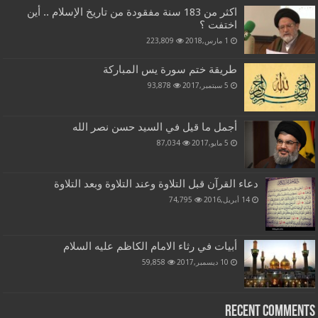
اكثر من 183 سنة مفقودة من تاريخ الإسلام .. أين
اختفت ؟
1 مارس,2018
223,809
طريقة ختم سورة يس المباركة
5 سبتمبر,2017
93,878
أجمل ما قيل في السيد حسن نصر الله
5 مايو,2017
87,034
دعاء القرآن قبل التلاوة وعند التلاوة وبعد التلاوة
14 أبريل,2016
74,795
أبيات في رثاء الامام الكاظم عليه السلام
10 ديسمبر,2017
59,858
Recent Comments