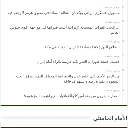
‏يوم واحد مضت
مسؤول عسكري إيراني يؤكد أن النظام السائد في مضيق هرمز لا رجعة فيه
‏يومين مضت
عراقجي: القوات المسلحة الإيرانية أثبتت قدراتها في مواجهة أقوى جيوش
العالم
‏يومين مضت
انطلاق الدورة 46 لمسابقة القرآن الدولية في مكة
‏يومين مضت
خطيب جمعة طهران: العدو تكبد هزيمة نكراء أمام إيران
‏يومين مضت
من البحر الأحمر إلى خليج عدن والجغرافيا المحتلة.. اليمن يطوّق العدو
السعودي بقدرة رصد واستهداف قاتلة
‏يومين مضت
المغاربة يفرون من جنة أميركا والاتفاقيات الإبراهيمية المزعومة!
الأمام الخامنئي