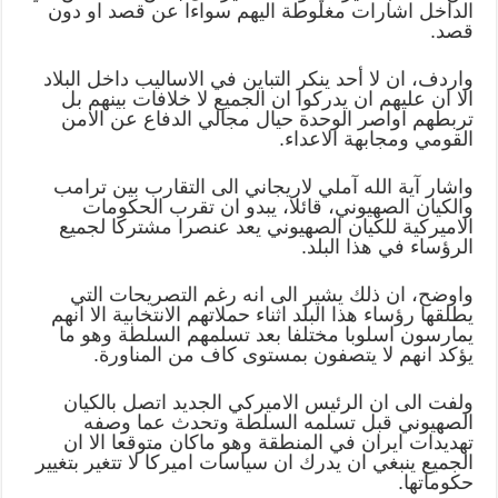
الداخل اشارات مغلوطة اليهم سواءا عن قصد او دون
قصد.
واردف، ان لا أحد ينكر التباين في الاساليب داخل البلاد
الا ان عليهم ان يدركوا ان الجميع لا خلافات بينهم بل
تربطهم اواصر الوحدة حيال مجالي الدفاع عن الامن
القومي ومجابهة الاعداء.
واشار آية الله آملي لاريجاني الى التقارب بين ترامب
والكيان الصهيوني، قائلا، يبدو ان تقرب الحكومات
الاميركية للكيان الصهيوني يعد عنصرا مشتركا لجميع
الرؤساء في هذا البلد.
واوضح، ان ذلك يشير الى انه رغم التصريحات التي
يطلقها رؤساء هذا البلد اثناء حملاتهم الانتخابية الا انهم
يمارسون اسلوبا مختلفا بعد تسلمهم السلطة وهو ما
يؤكد انهم لا يتصفون بمستوى كاف من المناورة.
ولفت الى ان الرئيس الاميركي الجديد اتصل بالكيان
الصهيوني قبل تسلمه السلطة وتحدث عما وصفه
تهديدات ايران في المنطقة وهو ماكان متوقعا الا ان
الجميع ينبغي ان يدرك ان سياسات اميركا لا تتغير بتغيير
حكوماتها.