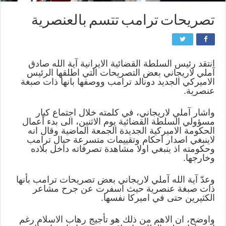
تصريحات ترامب تتسم بالعنصرية
انتقد رئيس السلطة القضائية الايرانية آية الله صادق
آملي لاريجاني بعض التصريحات التي اطلقها الرئيس
الاميركي الجديد دونالد ترامب ووصفها بانها ذات صبغة
عنصرية.
واشار آملي لاريجاني، في كلمته خلال اجتماع كبار
مسؤولي السلطة القضائية يوم الاثنين، الى بدء أعمال
الحكومة الاميركية الجديدة الجمعة الماضية وقال انه
لاينبغي اصدار احكام وتقييمات متسرعة حيال ترامب
وحكومته اذ ينبغي اولا مشاهدة تصرفاته داخل بلاده
وخارجها.
وعدّ آية الله آملي لاريجاني بعض تصريحات ترامب بأنها
ذات صبغة عنصرية حيث اسفرت عن جرح مشاعر
الكثيرين حتى في اميركا نفسها.
واوضح، ان الاهم من ذلك هو تأجيج رهاب الاسلام رغم