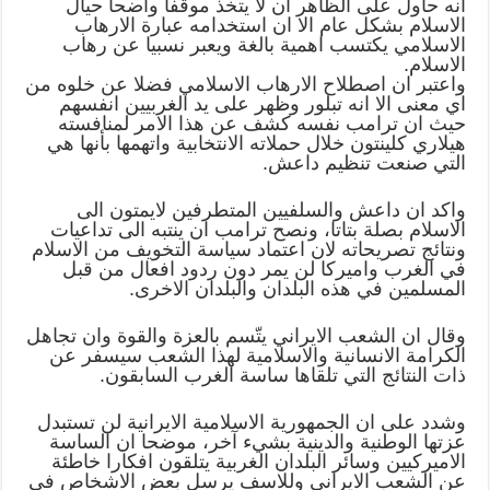
انه حاول على الظاهر ان لا يتخذ موقفا واضحا حيال
الاسلام بشكل عام الا ان استخدامه عبارة الارهاب
الاسلامي يكتسب اهمية بالغة ويعبر نسبيا عن رهاب
الاسلام.
واعتبر ان اصطلاح الارهاب الاسلامي فضلا عن خلوه من
اي معنى الا انه تبلور وظهر على يد الغربيين انفسهم
حيث ان ترامب نفسه كشف عن هذا الامر لمنافسته
هيلاري كلينتون خلال حملاته الانتخابية واتهمها بأنها هي
التي صنعت تنظيم داعش.
واكد ان داعش والسلفيين المتطرفين لايمتون الى
الاسلام بصلة بتاتا، ونصح ترامب ان ينتبه الى تداعيات
ونتائج تصريحاته لان اعتماد سياسة التخويف من الاسلام
في الغرب واميركا لن يمر دون ردود افعال من قبل
المسلمين في هذه البلدان والبلدان الاخرى.
وقال ان الشعب الايراني يتّسم بالعزة والقوة وان تجاهل
الكرامة الانسانية والاسلامية لهذا الشعب سيسفر عن
ذات النتائج التي تلقاها ساسة الغرب السابقون.
وشدد على ان الجمهورية الاسلامية الايرانية لن تستبدل
عزتها الوطنية والدينية بشيء آخر، موضحا ان الساسة
الاميركيين وسائر البلدان الغربية يتلقون افكارا خاطئة
عن الشعب الايراني وللاسف يرسل بعض الاشخاص في