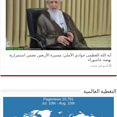
آية الله العظمى جوادي الآملي: مسيرة الأربعين تضمن استمرارية
نهضة عاشوراء
‏أسبوعين مضت
التغطية العالمية
10,781 Pageviews
Jul. 10th - Aug. 10th