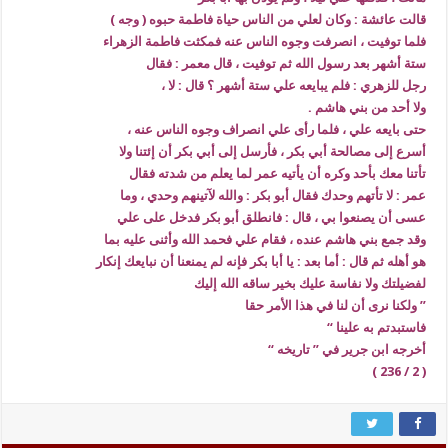
قالت عائشة : وكان لعلي من الناس حياة فاطمة حبوه ( وجه )
فلما توفيت ، انصرفت وجوه الناس عنه فمكثت فاطمة الزهراء
ستة أشهر بعد رسول الله ثم توفيت ، قال معمر : فقال
رجل للزهري : فلم يبايعه علي ستة أشهر ؟ قال : لا ،
ولا أحد من بني هاشم .
حتى بايعه علي ، فلما رأى علي انصراف وجوه الناس عنه ،
أسرع إلى مصالحة أبي بكر ، فأرسل إلى أبي بكر أن إئتنا ولا
تأتنا معك بأحد وكره أن يأتيه عمر لما يعلم من شدته فقال
عمر : لا تأتهم وحدك فقال أبو بكر : والله لآتينهم وحدي ، وما
عسى أن يصنعوا بي ، قال : فانطلق أبو بكر فدخل على علي
وقد جمع بني هاشم عنده ، فقام علي فحمد الله وأثنى عليه بما
هو أهله ثم قال : أما بعد : يا أبا بكر فإنه لم يمنعنا أن نبايعك إنكار
لفضيلتك ولا نفاسة عليك بخير ساقه الله إليك
” ولكنا نرى أن لنا في هذا الأمر حقا
فاستبدتم به علينا “
أخرجه ابن جرير في ” تاريخه “
( 2 / 236 )