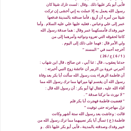
فأبى أبو بكر عليها ذلك . وقال : لست تارك شيئا كان
رسول الله يعمل به إلا عملت به إني أخشى إن تركت
شيئا من أمره أن أزيغ ، فأما صدقته بالمدينة فدفعها
عمر إلى علي وعباس ، فغلبه عليها علي عليه السلام . وأما
خيبر وفدك فأمسكهما عمر وقال : هما صدقة رسول الله
كانتا لحقوقه التي تعروه ونوائبه وأمرهما إلى من
ولي الأمر قال : فهما على ذلك إلى اليوم .
أخرجه أحمد في ” المسند “
( 1 / 6 ) ح / 26 )
حدثنا يعقوب ، قال : ثنا أبي ، عن صالح ، قال ابن شهاب :
أخبرني عروة بن الزبير أن عائشة زوج النبي أخبرته :
أن فاطمة الزهراء بنت رسول الله سألت أبا بكر بعد وفاة
رسول الله أن يقسم لها ميراثها مما ترك رسول الله مما
أفاء الله عليه ، فقال لها أبو بكر : أن رسول الله قال :
” لا نورث ما تركنا صدقة ” .
” فغضبت فاطمة فهجرت أبا بكر فلم
تزل مهاجرته حتى توفيت “
قالت : وعاشت بعد رسول الله ستة أشهر وكانت
فاطمة ( ع ) تسأل أبا بكر نصيبهما مما ترك رسول الله من
خيبر وفدك وصدقته بالمدينة ، فأبى أبو بكر عليها ذلك . و