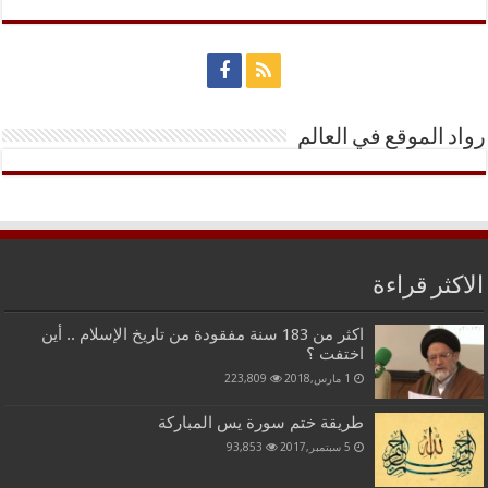
رواد الموقع في العالم
الاكثر قراءة
اكثر من 183 سنة مفقودة من تاريخ الإسلام .. أين
اختفت ؟
1 مارس,2018
223,809
طريقة ختم سورة يس المباركة
5 سبتمبر,2017
93,853