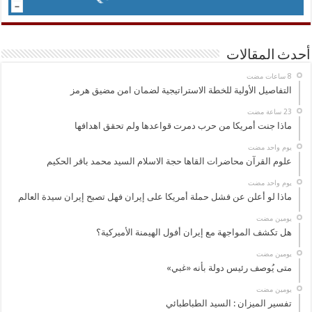
أحدث المقالات
التفاصيل الأولية للخطة الاستراتيجية لضمان امن مضيق هرمز
ماذا جنت أمريكا من حرب دمرت قواعدها ولم تحقق اهدافها
‏يوم واحد مضت
علوم القرآن محاضرات القاها حجة الاسلام السيد محمد باقر الحكيم
‏يوم واحد مضت
ماذا لو أعلن عن فشل حملة أمريكا على إيران فهل تصبح إيران سيدة العالم
‏يومين مضت
هل تكشف المواجهة مع إيران أفول الهيمنة الأميركية؟
‏يومين مضت
متى يُوصف رئيس دولة بأنه «غبي»
‏يومين مضت
تفسير الميزان : السيد الطباطبائي