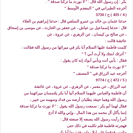
بكر : إن رسول الله قال : ” لا نورث ما تركنا صدقة ” .
أخرجه الطبراني في ” المعجم الأوسط “
( 4 / 435 ) ح / 3730
حدثنا عثمان بن خالد بن عمرو السلفي قال : حدثنا إبراهيم بن العلاء
قال : حدثنا إسماعيل بن عياش ، عن جعفر بن الحارث ، عن موسى بن إسحاق
، عن صالح بن كيسان ، عن الزهري ، عن عروة ، عن
عائشة قالت :
كلمت فاطمة عليها السلام أبا بكر في ميراثها من رسول الله فقالت :
” أترثك ابنتك ولا أرث أبي ؟ “
فقال : بأبي أنت وبأبي أبوك إنه كان يقول :
” لا نورث ما تركنا صدقة “
أخرجه عبد الرزاق في ” المصنف “
( 5 / 472 ) ح / 9774
عبد الرزاق ، عن معمر ، عن الزهري ، عن عروة ، عن عائشة
أن فاطمة والعباس عليهما السلام أتيا أبا بكر يلتمسان ميراثهما من
رسول الله وهما حينئذ يطلبان أرضه من فدك وسهمه من خيبر ،
فقال لهما أبو بكر : سمعت رسول الله يقول : ” لا نورث ما تركنا صدقة
إنما يأكل آل محمد من هذا المال ، وإني والله لا أدع
أمرا رأيت رسول الله يصنعه إلا صنعته قال :
فهجرته فاطمة فلم تكلمه في ذلك حتى
ماتت ، فدفنها علي ليلا ، ولم يؤذن بها أبا بكر