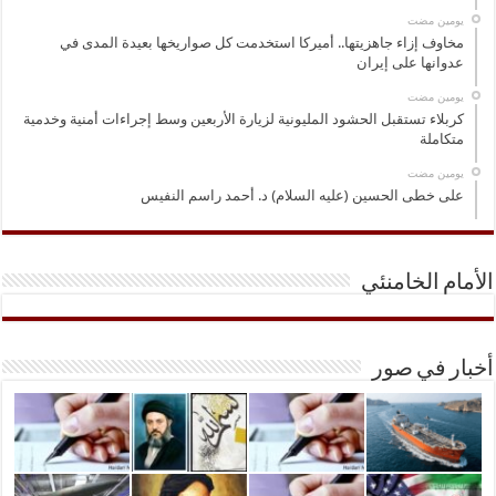
‏يومين مضت
مخاوف إزاء جاهزيتها.. أميركا استخدمت كل صواريخها بعيدة المدى في
عدوانها على إيران
‏يومين مضت
كربلاء تستقبل الحشود المليونية لزيارة الأربعين وسط إجراءات أمنية وخدمية
متكاملة
‏يومين مضت
على خطى الحسين (عليه السلام) د. أحمد راسم النفيس
الأمام الخامنئي
أخبار في صور