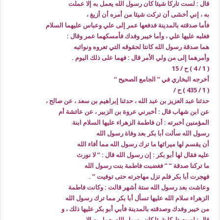
قال : لست تاركا شيئا كان رسول الله يعمل به إلا عملت
به ، إني أخشى أن تركت شيئا من أمره أن أزيغ ،
فأما صدقته بالمدينة فدفعها عمر إلى علي وعباس عليهما السلام
فغلبه عليها علي ، وأما خيبر وفدك فأمسكهما عمر وقال :
هما صدقة رسول الله كانتا لحقوقه التي تعروه ونوائبه
وأمرهما إلى من ولي الأمر قال : فهما على ذلك اليوم .
( 1 / 4 ) ح / 15
أخرجه البخاري في ” الجامع الصحيح “
( 1 / 435 ) ح /
حدثنا عبد العزيز بن عبد الله ، حدثنا إبراهيم بن سعد ، عن صالح ،
عن ابن شهاب قال : أخبرني عروة بن الزبير ، عن عائشة أم
المؤمنين أخبرته : أن فاطمة الزهراء عليها السلام ابنة
رسول الله سألت أبا بكر بعد وفاة رسول الله
أن يقسم لها ميراثها ما ترك رسول الله مما أفاء الله
عليه فقال لها أبو بكر : إن رسول الله قال : ” لا نورث
ما تركنا صدقة ” ” فغضبت فاطمة بنت رسول الله
فهجرت أبا بكر فلم تزل مهاجرته حتى توفيت ” .
وعاشت بعد رسول الله ستة أشهر قالت : وكانت فاطمة
الزهراء سلام الله عليها تسأل أبا بكر مما ترك رسول الله
من خيبر وفدك وصدقته بالمدينة فأبي أبو بكر عليها ذلك ، و
قال : لست تاركا شيئا كان رسول الله يعمل به إلا