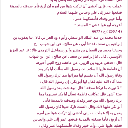
عملت به ، فإني أخشى أن تركت شيئا من أمره أن أزيغ فأما صدقته بالمدينة
فدفعها عمر إلى علي وعباس عليهما السلام
وأما خيبر وفدك فأمسكهما عمر ،
أخرجه أبو عوانة في ” المسند “
( 4 / 250 ) ح / 6677
حدثنا محمد بن عبد الملك الواسطي وأبو داود الحراني قالا : ثنا يعقوب بن
إبراهيم بن سعد ، قد ثنا أبي ، عن صالح ، عن ابن شهاب – ح –
وحدثنا محمد بن النعمان بن بشير وأبو إسماعيل الترمذي قالا : ثنا عبد العزيز
الأويسي ، قال : ثنا إبراهيم بن سعد ، عن صالح ، عن ابن شهاب
قال : حدثني عروة بن الزبير ، عن عائشة زوج النبي أخبرته
أن فاطمة عليها السلام بنت رسول الله سألت أبا بكر بعد
وفاة رسول الله أن يقسم لها ميراثها مما ترك رسول الله
مما أفاء الله عليه فقال لها أبو بكر : إن رسول الله قال :
” لا نورث ما تركنا صدقة ” قال : وعاشت بعد رسول الله
ستة أشهر قال : وكانت فاطمة تسأل أبا بكر نصيبهما مما
ترك رسول الله من خيبر وفدك وصدقته بالمدينة فأبى
أبو بكر عليها ذلك وقال : لست تاركا شيئا كان رسول الله
يعمل به إلا عملت به ، إني أخشى إن تركت شيئا من أمره
أن أزيغ ، فأما صدقته بالمدينة فدفعها عمر إلى علي والعباس
فغلبه عليها علي ، وأما خيبر وفدك فأمسكهما عمر وقال :