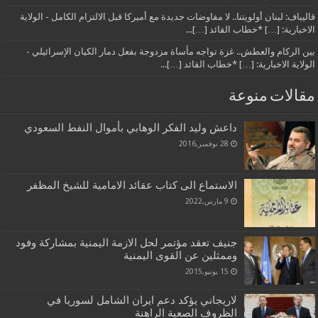
قاليباف: لبنان أولويتنا.. لا مفاوضات جديدة مع أميركا قبل الالتزام الكامل - الولاية
الاخبارية: […] *خطاب القائد […]...
بين الركام والعطش.. غزة تواجه مأساة مزدوجة بفعل دمار الكيان الإسرائيلي -
الولاية الاخبارية: […] *خطاب القائد […]...
مقالات منوعة
داعش وليد الفكر الوهابي بأموال النفط السعودي
28 نوفمبر,2016
الاستماع الى كتاب عقائد الامامية للشيخ المظفر
9 مارس,2022
جنيف تعقد مؤتمر لحل الازمة اليمنية بمشاركة وفود
وممثلين عن القوى اليمنية
15 يونيو,2015
لاريجاني يؤكد دعم ايران الشامل لسوريا في
الظروف الصعبة الراهنة