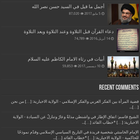
أجمل ما قيل في السيد حسن نصر الله
5 مايو,2017
87,020
دعاء القرآن قبل التلاوة وعند التلاوة وبعد التلاوة
14 أبريل,2016
74,789
أبيات في رثاء الامام الكاظم عليه السلام
10 ديسمبر,2017
59,853
Recent Comments
قضية المرأة بين الفكر الغربي والفكر الإسلامي - الولاية الاخبارية: […] من نحن
[…]...
الشيخ قاسم: اتفاق الإطار في واشنطن مذلةٌ وعارٌ وتنازلٌ عن السيادة - الولاية
الاخبارية: […] *خطاب القائد […]...
الإمام الخامنئي شخصية فريدة في التاريخ السياسي الإسلامي وقدّم نموذجًا
للحاكمية - الولاية الاخبارية: […] *خطاب القائد […]...