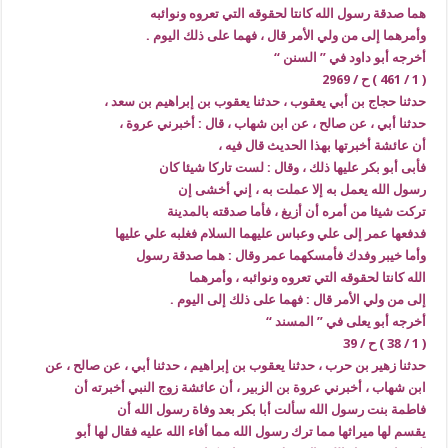
هما صدقة رسول الله كانتا لحقوقه التي تعروه ونوائبه
وأمرهما إلى من ولي الأمر قال ، فهما على ذلك اليوم .
أخرجه أبو داود في ” السنن “
( 1 / 461 ) ح / 2969
حدثنا حجاج بن أبي يعقوب ، حدثنا يعقوب بن إبراهيم بن سعد ،
حدثنا أبي ، عن صالح ، عن ابن شهاب ، قال : أخبرني عروة ،
أن عائشة أخبرتها بهذا الحديث قال فيه ،
فأبى أبو بكر عليها ذلك ، وقال : لست تاركا شيئا كان
رسول الله يعمل به إلا عملت به ، إني أخشى إن
تركت شيئا من أمره أن أزيغ ، فأما صدقته بالمدينة
فدفعها عمر إلى علي وعباس عليهما السلام فغلبه علي عليها
وأما خيبر وفدك فأمسكهما عمر وقال : هما صدقة رسول
الله كانتا لحقوقه التي تعروه ونوائبه ، وأمرهما
إلى من ولي الأمر قال : فهما على ذلك إلى اليوم .
أخرجه أبو يعلى في ” المسند “
( 1 / 38 ) ح / 39
حدثنا زهير بن حرب ، حدثنا يعقوب بن إبراهيم ، حدثنا أبي ، عن صالح ، عن
ابن شهاب ، أخبرني عروة بن الزبير ، أن عائشة زوج النبي أخبرته أن
فاطمة بنت رسول الله سألت أبا بكر بعد وفاة رسول الله أن
يقسم لها ميراثها مما ترك رسول الله مما أفاء الله عليه فقال لها أبو