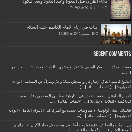
دعاء القرآن قبل التلاوة وعند التلاوة وبعد التلاوة
14 أبريل,2016
74,792
أبيات في رثاء الامام الكاظم عليه السلام
10 ديسمبر,2017
59,856
Recent Comments
قضية المرأة بين الفكر الغربي والفكر الإسلامي - الولاية الاخبارية: […] من نحن
[…]...
الشيخ قاسم: اتفاق الإطار في واشنطن مذلةٌ وعارٌ وتنازلٌ عن السيادة - الولاية
الاخبارية: […] *خطاب القائد […]...
الإمام الخامنئي شخصية فريدة في التاريخ السياسي الإسلامي وقدّم نموذجًا
للحاكمية - الولاية الاخبارية: […] *خطاب القائد […]...
قاليباف: لبنان أولويتنا.. لا مفاوضات جديدة مع أميركا قبل الالتزام الكامل - الولاية
الاخبارية: […] *خطاب القائد […]...
بين الركام والعطش.. غزة تواجه مأساة مزدوجة بفعل دمار الكيان الإسرائيلي -
الولاية الاخبارية: […] *خطاب القائد […]...