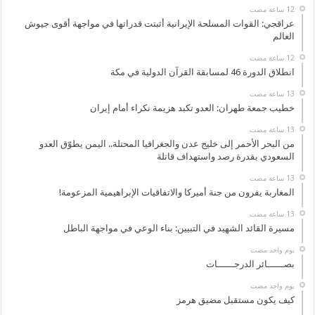
عراقجي: القوات المسلحة الإيرانية أثبتت قدراتها في مواجهة أقوى جيوش
العالم
انطلاق الدورة 46 لمسابقة القرآن الدولية في مكة
خطيب جمعة طهران: العدو تكبد هزيمة نكراء أمام إيران
من البحر الأحمر إلى خليج عدن والجغرافيا المحتلة.. اليمن يطوّق العدو
السعودي بقدرة رصد واستهداف قاتلة
المغاربة يفرون من جنة أميركا والاتفاقيات الإبراهيمية المزعومة!
مسيرة القائد الشهيد في التبيين: بناء الوعي في مواجهة الباطل
‏يوم واحد مضت
بصــــــائر الدرجــــــات
‏يوم واحد مضت
كيف يكون مستقبل مضيق هرمز