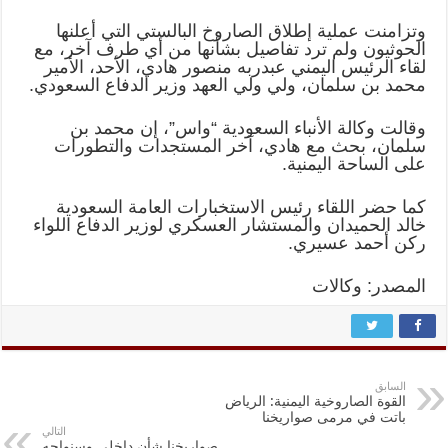
وتزامنت عملية إطلاق الصاروخ البالستي التي أعلنها
الحوثيون ولم ترد تفاصيل بشأنها من أي طرف آخر، مع
لقاء الرئيس اليمني عبدربه منصور هادي، الأحد، الأمير
محمد بن سلمان، ولي ولي العهد وزير الدفاع السعودي.
وقالت وكالة الأنباء السعودية “واس”، إن محمد بن
سلمان، بحث مع هادي، آخر المستجدات والتطورات
على الساحة اليمنية.
كما حضر اللقاء رئيس الاستخبارات العامة السعودية
خالد الحميدان والمستشار العسكري لوزير الدفاع اللواء
ركن أحمد عسيري.
المصدر: وكالات
السابق
القوة الصاروخية اليمنية: الرياض
باتت في مرمى صواريخنا
التالي
صواريخنا شأن داخلي وسنواجه