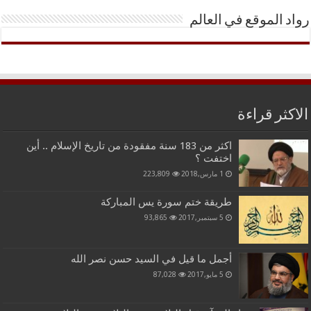
رواد الموقع في العالم
الاكثر قراءة
اكثر من 183 سنة مفقودة من تاريخ الإسلام .. أين
اختفت ؟
1 مارس,2018
223,809
طريقة ختم سورة يس المباركة
5 سبتمبر,2017
93,865
أجمل ما قيل في السيد حسن نصر الله
5 مايو,2017
87,028