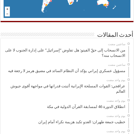
أحدث المقالات
‏ساعتين مضت
من الانسحاب إلى حقّ الفيتو: هل تفاوض “إسرائيل” على إدارة الجنوب لا على
الانسحاب منه؟
‏ساعتين مضت
مسؤول عسكري إيراني يؤكد أن النظام السائد في مضيق هرمز لا رجعة فيه
‏يوم واحد مضت
عراقجي: القوات المسلحة الإيرانية أثبتت قدراتها في مواجهة أقوى جيوش
العالم
‏يوم واحد مضت
انطلاق الدورة 46 لمسابقة القرآن الدولية في مكة
‏يوم واحد مضت
خطيب جمعة طهران: العدو تكبد هزيمة نكراء أمام إيران
‏يوم واحد مضت