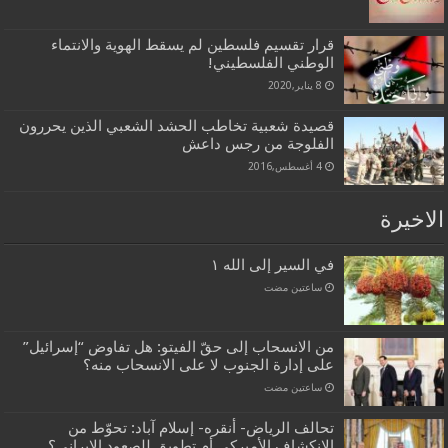
قرار تقسيم فلسطين لم يسقط الهوية والانتماء
الوطني الفلسطيني!
8 يناير,2020
قصيدة شعبية تخاطب الحشد الشعبي الذين يحررون
الفلوجة من رجس داعش
4 أغسطس,2016
الاخيرة
في السير إلى الله ١
‏ساعتين مضت
من الانسحاب إلى حقّ الفيتو: هل تفاوض “إسرائيل”
على إدارة الجنوب لا على الانسحاب منه؟
‏ساعتين مضت
تحالف الرياض- أنقره- إسلام آباد: تحوّط من
الانكشاف الأميركي أم تطويق للصعود الإيراني؟