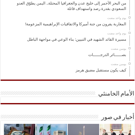
من البحر الأحمر إلى خليج عدن والجغرافيا المحتلة.. اليمن يطوّق العدو
السعودي بقدرة رصد واستهداف قاتلة
‏يوم واحد مضت
المغاربة يفرون من جنة أميركا والاتفاقيات الإبراهيمية المزعومة!
‏يوم واحد مضت
مسيرة القائد الشهيد في التبيين: بناء الوعي في مواجهة الباطل
‏يومين مضت
بصــــــائر الدرجــــــات
‏يومين مضت
كيف يكون مستقبل مضيق هرمز
الأمام الخامنئي
أخبار في صور