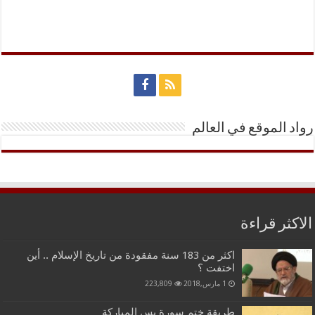
رواد الموقع في العالم
الاكثر قراءة
اكثر من 183 سنة مفقودة من تاريخ الإسلام .. أين
اختفت ؟
1 مارس,2018
223,809
طريقة ختم سورة يس المباركة