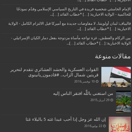
الإمام الخامنئي شخصية فريدة في التاريخ السياسي الإسلامي وقدّم نموذجًا
للحاكمية - الولاية الاخبارية: […] *خطاب القائد […]...
قاليباف: لبنان أولويتنا.. لا مفاوضات جديدة مع أميركا قبل الالتزام الكامل - الولاية
الاخبارية: […] *خطاب القائد […]...
بين الركام والعطش.. غزة تواجه مأساة مزدوجة بفعل دمار الكيان الإسرائيلي -
الولاية الاخبارية: […] *خطاب القائد […]...
مقالات منوعة
القوات العسكرية والحشد العشائري تتقدم لتحرير
قريتين شمال الزاب.. #قادمون_يانينوى
10 نوفمبر,2016
من استغنى باللَّه افتقر الناس إليه
29 أبريل,2015
إن الله عز وجل إذا أحب عبدا غثه 5 بالبلاء غثا
22 يوليو,2016