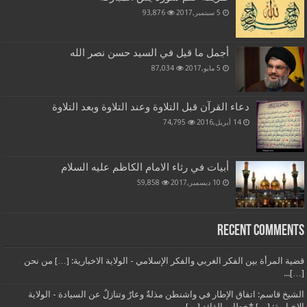
5 سبتمبر,2017
93,876
أجمل ما قيل في السيد حسن نصر الله
5 مايو,2017
87,034
دعاء القرآن قبل التلاوة وعند التلاوة وبعد التلاوة
14 أبريل,2016
74,795
أبيات في رثاء الامام الكاظم عليه السلام
10 ديسمبر,2017
59,858
Recent Comments
قضية المرأة بين الفكر الغربي والفكر الإسلامي - الولاية الاخبارية: […] من نحن
[…]...
الشيخ قاسم: اتفاق الإطار في واشنطن مذلةٌ وعارٌ وتنازلٌ عن السيادة - الولاية
الاخبارية: […] *خطاب القائد […]...