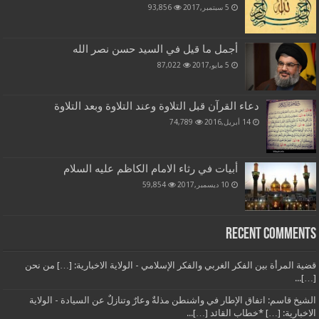
5 سبتمبر,2017
93,856
أجمل ما قيل في السيد حسن نصر الله
5 مايو,2017
87,022
دعاء القرآن قبل التلاوة وعند التلاوة وبعد التلاوة
14 أبريل,2016
74,789
أبيات في رثاء الامام الكاظم عليه السلام
10 ديسمبر,2017
59,854
Recent Comments
قضية المرأة بين الفكر الغربي والفكر الإسلامي - الولاية الاخبارية: […] من نحن
[…]...
الشيخ قاسم: اتفاق الإطار في واشنطن مذلةٌ وعارٌ وتنازلٌ عن السيادة - الولاية
الاخبارية: […] *خطاب القائد […]...