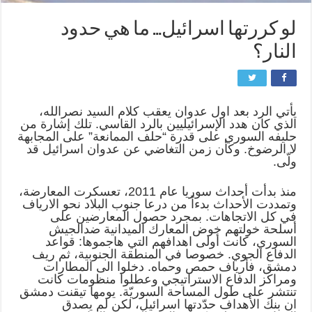
لو كررتها اسرائيل… ما هي حدود
النار؟
يأتي الرد بعد اول عدوان يعقب كلام السيد نصرالله،
الذي كان هدد الإسرائيليين بالرد القاسي. تلك إشارة من
حليفه السوري على قدرة “حلف الممانعة” على المجابهة
لا الرضوخ. وكأن زمن التغاضي عن عدوان اسرائيل قد
ولّى.
منذ بدأت أحداث سوريا عام 2011، تعسكرت المعارضة،
وتمددت الأحداث بدءاً من درعا جنوب البلاد نحو الارياف
في كل الاتجاهات. بمجرد حصول المعارضين على
أسلحة خولتهم خوض المعارك الميدانية ضدالجيش
السوري، كانت أولى اهدافهم التي هاجموها: قواعد
الدفاع الجوي. خصوصا في المنطقة الجنوبية، ثم ريف
دمشق، فأرياف حمص وحماه. دخلوا الى المطارات
ومراكز الدفاع الاستراتيجي وعطلوا منظومات كانت
تنتشر على طول المساحة السوريّة. يومها تيقنت دمشق
ان بنك الأهداف حدّدتها اسرائيل، لكن لم يصدق