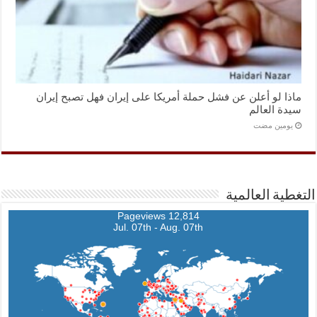
ماذا لو أعلن عن فشل حملة أمريكا على إيران فهل تصبح إيران
سيدة العالم
‏يومين مضت
التغطية العالمية
12,814 Pageviews
Jul. 07th - Aug. 07th