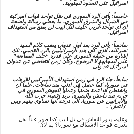
اسرائيل على الحدود الجنوبية.
خامساً: يأتي الرد السوري في ظل تواجد قوات اميركية
في الشمال والشرق السوري، ما يعطي رسالة واضحة
ان أي تواجد غربي حليف لتل ابيب لن يمنع من استهداف
اسرائيل.
سادساً: يأتي الرد بعد اول عدوان يعقب كلام السيد
نصرالله، الذي كان هدد الإسرائيليين بالرد القاسي. تلك
إشارة من حليفه السوري على قدرة “حلف الممانعة”
على المجابهة لا الرضوخ. وكأن زمن التغاضي عن عدوان
اسرائيل قد ولّى.
سابعاً: جاء الرد في زمن استهداف الأميركيين للارهاب
في سوريا، كما حصل في ادلب منذ ساعات. علماً ان
واشنطن الداعمة ضمنياً وعملياً للجيش السوري في
حربه ضد داعش والنصرة، تريد إقصاء حزب الله
والايرانيين عن سوريا، الى درجة انها تساوي بينهم وبين
“داعش”.
وعليه، يدور النقاش في تل ابيب كما ظهر علناً. هل
تغيرت قواعد الاشتباك مع سوريا؟ لِم لا؟.