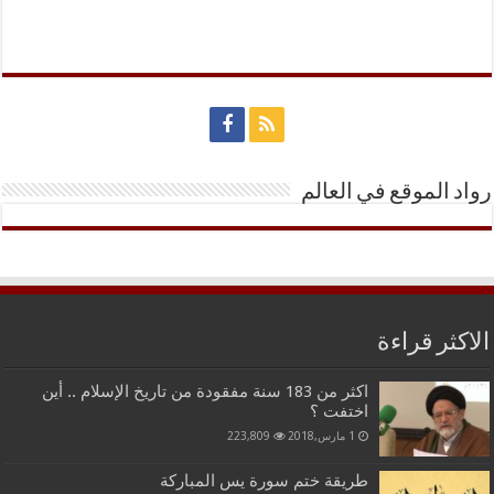
رواد الموقع في العالم
الاكثر قراءة
اكثر من 183 سنة مفقودة من تاريخ الإسلام .. أين
اختفت ؟
1 مارس,2018
223,809
طريقة ختم سورة يس المباركة