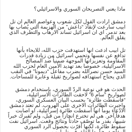
ماذا يعني التصريحان السوري والاسرائيلي؟
دمشق ارادت القول لكل شعوب وعواصم العالم ان تل
ابيب سارعت لإنقاذ “داعش” من الهزيمة التي يُصاب بها
بعد تدمر. اي ان اسرائيل تساند الارهاب والتطرف الذي
يقلق العالم.
تل ابيب ادعت انها استهدفت حزب الله، للايحاء بأنها
تدافع عن نفسها وتحمي اسرائيل من زيادة قدرات
المقاومة وتعزيزاتها الموجهة ضمنياً ضد المصالح
الاسرائيلية، خصوصا بعد تهديد الأمين العام لحزب الله
السيد حسن نصرالله بضرب مفاعل “ديمونا” في النقب
الذي يحتاج استهدافه لصواريخ ثقيلة وعابرة للمساحات.
الحدث هو في نوعية الردّ السوري، بإستخدام دمشق
لصواريخ “سام 6” لاحقت الطائرات الاسرائيلية،
“فأسقطت طائرة” بحسب البيان العسكري السوري،
واجبرت الطائرات الاخرى على الهروب. لم تعتد دمشق
الادّعاء يوماً انها أسقطت طائرة إسرائيلية، او اصابت
هدفاً آخر. هي لم تخترع انجازاً من قبل، ولم تُفبرك خبراً
شبيهاً، بقدر ما توصّف حادثاً ونتائج وقعت. اسرائيل نفت
سقوط طائرة، لكنها أقرّت بحصول الرد السوري
المفاجئ. هنا بدا القلق في تل ابيب.