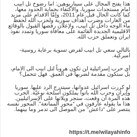
هذا يفتح المجال على سيناريوهين: اما رضوخ تل ابيب
امام مستجدات سوريا، والاكتفاء بحماية الحدود معها،
كما كانت الحال قبل عام 2011، وإمَّا الاقدام على مزيد
من الغارات وضرب أهداف سورية ولحزب الله لحفظ
ماء الوجه داخل تل ابيب، ولإعلان رفضها القبول بالوقائع
الاقليمية الجديدة القائمة على معافاة سوريا وتمدد نفوذ
ايران وتعملق حزب الله.
بالتالي سعي تل ابيب لفرض تسوية برعاية روسية-
اميركية.
أي حرب إسرائيلية لن تكون هروباً لتل ابيب الى الامام،
بل ستكون مقدمة لضربها في العمق. فهل تتحمل؟
لو كررت اسرائيل عدوانها، سيتدرج الرد عليها. سوريا
وإيران وحزب الله باتوا يملكون أسلحة نوعيّة. الحرب
هذه المرة ان وقعت، ستجر ويلاتها على الإسرائيليين.
هذا ما يقوله عارفون في “محور الممانعة”. المحور نفسه
ينتصر على “داعش” من الموصل الى تدمر وما بينهما.
https://t.me/wilayahinfo