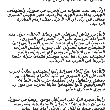
اولاً: بعد ست سنوات من الحرب في سوريا، واستهداف
الجيش ودفاعاته الجوية والأرضية، ظهر الجيش السوري
معافى في ردّه. أي أنّه لا يزال يملك زمام المبادرة
الردعية.
ثانياً: برز نقاش إسرائيلي عبر وسائل الاعلام، حول مدى
الموافقة الروسية على الرد الصاروخي السوري.
خصوصا ان موسكو استدعت السفير الاسرائيلي لديها
لاستيضاح سبب العدوان على سوريا. بعكس المرات
السابقة من التجاهل الروسي لأي ضربة إسرائيلية
تستهدف سوريا. هنا أبدت موسكو اهتماما بدولة حليفة
تؤازرها في الحرب ضد الارهاب.
ثالثاً: اذا صحّ إدِّعاء اسرائيل انها استهدفت سلاحاً لحزب
الله، فإن الرد السوري هو تأكيد الالتزام بالتحالف بين
دمشق وحلفائها، وفي الطليعة حزب الله. علماً ان
الإسرائيليين كانوا استهدفوا سابقاً الحزب من دون رد
سوري عسكري عملي.
رابعاً: مجرد الردّ على اسرائيل بوجود روسيا في سوريا،
يعني ان دمشق تؤكد خياراتها الاستراتيجية والقومية،
لتدحض صحة ما يُقال عن إذعان امام ممارسات