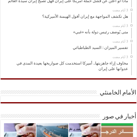
ماذا لو أعلن عن فشل حملة أمريكا على إيران فهل تصبح إيران سيدة العالم
هل تكشف المواجهة مع إيران أفول الهيمنة الأميركية؟
متى يُوصف رئيس دولة بأنه «غبي»
تفسير الميزان : السيد الطباطبائي
مخاوف إزاء جاهزيتها.. أميركا استخدمت كل صواريخها بعيدة المدى في
عدوانها على إيران
الأمام الخامنئي
أخبار في صور