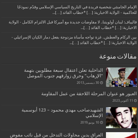
الإمام الخامنئي شخصية فريدة في التاريخ السياسي الإسلامي وقدّم نموذجًا
للحاكمية - الولاية الاخبارية: […] *خطاب القائد […]...
قاليباف: لبنان أولويتنا.. لا مفاوضات جديدة مع أميركا قبل الالتزام الكامل - الولاية
الاخبارية: […] *خطاب القائد […]...
بين الركام والعطش.. غزة تواجه مأساة مزدوجة بفعل دمار الكيان الإسرائيلي -
الولاية الاخبارية: […] *خطاب القائد […]...
مقالات منوعة
الداخلية تعلن اعتقال سبعة مطلوبين بتهمة
“الإرهاب” وحرق زوارقهم جنوب الموصل
30 ديسمبر,2013
العبور هو عنوان المرحلة اللاحقة من عمل المقاومة
11 أكتوبر,2023
الشهيدصاحب مهدي محمود – 123 أبوسمية
الإ‌سلا‌مي
10 يونيو,2019
العراق يدين محاولات التدخل من قبل نائب مفوض