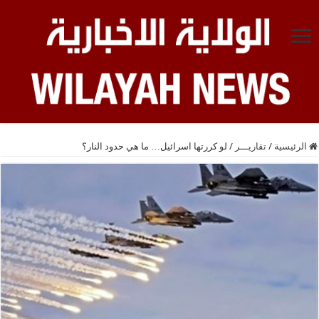
الرئيسية
/
تقاريـــر
/
لو كررتها اسرائيل… ما هي حدود النار؟