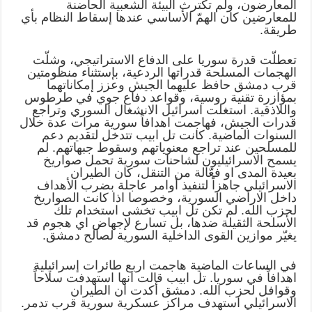
المعارضون، ولم تكترث البيئة الشعبية الحاضنة
للمعارضين كان الهمّ الأساسي عندها إسقاط النظام بأي
طريقة.
تعطلّت قدرة سوريا على الدفاع الاستراتيجي، وشلّت
الهجمات المسلحة قدراتها الردعية، بإستثناء منظومتين
قرب دمشق حافظ عليهما الجيش وعزز إمكاناتهما
بمؤازرة تقنية روسية، وقواعد دفاع جوي في طرطوس
واللاذقية. استغلت اسرائيل الانشغال السوري وتراجع
قدرات الجيش، فهاجمت اهدافاً سورية مرات عدة خلال
السنوات الماضية. كانت تل ابيب تتدخل لتقديم دعم
للمسلحين عند تراجع معنوياتهم وسقوط جبهاتهم. لم
يسمح الاسرائيليون لشاحنات سورية تحمل صواريخ
بعيدة المدى او فعّالة من التنقل، كان الطيران
الاسرائيلي جاهزاً لتنفيذ أوامر عاجلة بضرب الأهداف
داخل الاراضي السورية، وخصوصا اذا كانت الصواريخ
لحزب الله. لم تكن تل ابيب تخشى استخدام تلك
الأسلحة الثقيلة ضدها، بل تسارع لإجهاض اي هجوم قد
يغيّر موازين القوى الداخلية السورية لصالح دمشق.
في الساعات الماضية هاجمت اربع طائرات إسرائيلية
اهدافاً في سوريا. تل ابيب قالت انها استهدفت سلاحاً
وقوافل لحزب الله. دمشق أكدت ان الطيران
الاسرائيلي استهدف مراكز عسكرية سورية قرب تدمر.