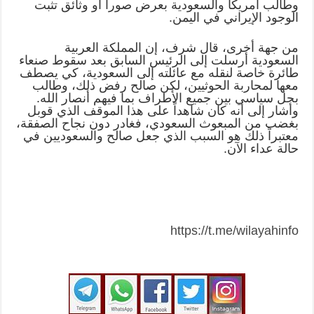
وطالب أمريكا والسعودية بعرض صوراً أو وثائق تثبت
الوجود الإيراني في اليمن.
من جهة أخرى، قال شرف، إن المملكة العربية
السعودية أرسلت إلى الرئيس السابق بعد سقوط صنعاء
طائرة خاصة لنقله مع عائلته إلى السعودية، كي يصطف
معها لمحاربة الحوثيين، لكن صالح رفض ذلك، وطالب
بحل سياسي بين جميع الأطراف بما فيهم أنصار الله.
وأشار إلى أنه كان شاهداً على هذا الموقف الذي قوبل
بغضب من المبعوث السعودي، فغادر دون نجاح الصفقة،
معتبراً ذلك هو السبب الذي جعل صالح والسعوديين في
حالة عداء الآن.
https://t.me/wilayahinfo