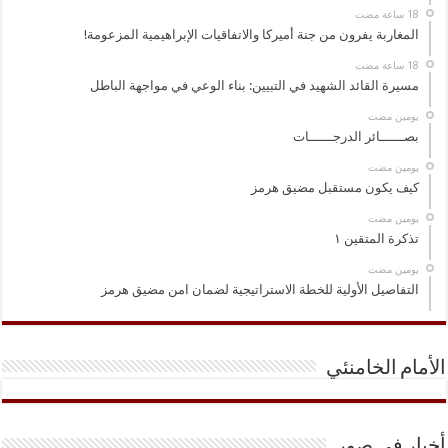
المغاربة يفرون من جنة أميركا والاتفاقيات الإبراهيمية المزعومة!
مسيرة القائد الشهيد في التبيين: بناء الوعي في مواجهة الباطل
‏يومين مضت
بصــــــائر الدرجــــــات
‏يومين مضت
كيف يكون مستقبل مضيق هرمز
‏يومين مضت
تذكرة المتقين ١
‏يومين مضت
التفاصيل الأولية للخطة الاستراتيجية لضمان امن مضيق هرمز
الأمام الخامنئي
أخبار في صور