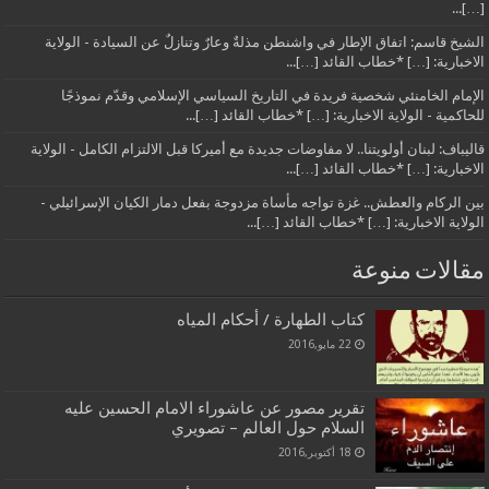
[…]...
الشيخ قاسم: اتفاق الإطار في واشنطن مذلةٌ وعارٌ وتنازلٌ عن السيادة - الولاية
الاخبارية: […] *خطاب القائد […]...
الإمام الخامنئي شخصية فريدة في التاريخ السياسي الإسلامي وقدّم نموذجًا
للحاكمية - الولاية الاخبارية: […] *خطاب القائد […]...
قاليباف: لبنان أولويتنا.. لا مفاوضات جديدة مع أميركا قبل الالتزام الكامل - الولاية
الاخبارية: […] *خطاب القائد […]...
بين الركام والعطش.. غزة تواجه مأساة مزدوجة بفعل دمار الكيان الإسرائيلي -
الولاية الاخبارية: […] *خطاب القائد […]...
مقالات منوعة
كتاب الطهارة / أحكام المياه
22 مايو,2016
تقرير مصور عن عاشوراء الامام الحسين عليه
السلام حول العالم – تصويري
18 أكتوبر,2016