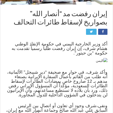
إيران رفضت مد “أنصار الله”
بصواريخ لإسقاط طائرات التحالف
أكد وزير الخارجية اليمني في حكومة الإنقاذ الوطني
هشام شرف، إن إيران رفضت طلباً رسمياً تقدمت به
حكومة “بن حبتور”.
وأكد شرف، في حوار مع صحيفة “دير شبيجل” الألمانية،
أنه طلب من القائم بأعمال السفارة الإيرانية بصنعاء
مدهم بـ 12 صاروخ خاص بمضادات الطائرات لإسقاط
الطائرات السعودية، مؤكداً أن المسؤول الإيراني رفض
ذلك، ورد بأن بلاده لا تستطيع مساعدتهم، وأن الإيرانيون
لن يتدخلون في الشؤون الداخلية للدول المجاورة.
ونفى،شرف وجود أي تعاون أو اتصال بين الرئيس
السابق علي عبد الله صالح وجماعة أنصار الله مع إيران،