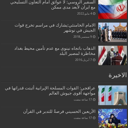
السفير الروسي: لا عوائق أمام التعاون التسليحي
مع ايران لأبعد مدى ممكن
4 مايو,2022
الامام الخامنئي:يشارك في مراسم تخرج قوات
الجيش في نوشهر
9 سبتمبر,2018
الذهاب باتجاه نينوى مع عدم تأمين محيط بغداد
مخاطرة لمصير البلد
7 أبريل,2016
الاخيرة
عراقجي: القوات المسلحة الإيرانية أثبتت قدراتها في
مواجهة أقوى جيوش العالم
الأربعين الحسيني فرصةٌ للتدبر في القرآن