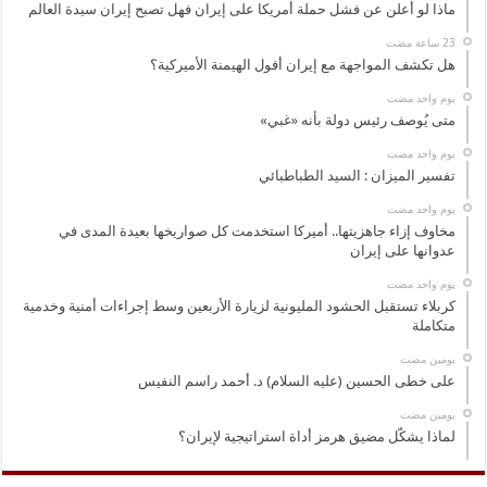
ماذا لو أعلن عن فشل حملة أمريكا على إيران فهل تصبح إيران سيدة العالم
هل تكشف المواجهة مع إيران أفول الهيمنة الأميركية؟
‏يوم واحد مضت
متى يُوصف رئيس دولة بأنه «غبي»
‏يوم واحد مضت
تفسير الميزان : السيد الطباطبائي
‏يوم واحد مضت
مخاوف إزاء جاهزيتها.. أميركا استخدمت كل صواريخها بعيدة المدى في
عدوانها على إيران
‏يوم واحد مضت
كربلاء تستقبل الحشود المليونية لزيارة الأربعين وسط إجراءات أمنية وخدمية
متكاملة
‏يومين مضت
على خطى الحسين (عليه السلام) د. أحمد راسم النفيس
‏يومين مضت
لماذا يشكّل مضيق هرمز أداة استراتيجية لإيران؟