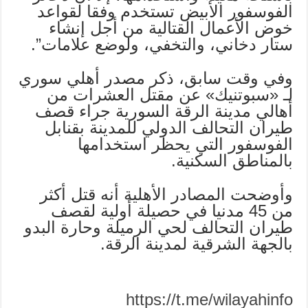
الفوسفور الأبيض تستخدم وفقا لقواعد
خوض الأعمال القتالية من أجل إنشاء
ستار دخاني، والتخفي، ولوضع علامات”.
وفي وقت سابق، ذكر مصدر أهلي سوري
لـ «سبوتنيك» عن مقتل العشرات من
أهالي مدينة الرقة السورية جراء قصف
طيران التحالف الدولي للمدينة بقنابل
الفوسفور التي يحظر استخدامها
بالمناطق السكنية.
وأوضحت المصادر الأهلية أنه قتل أكثر
من 45 مدنيا في حصيلة أولية لقصف
طيران التحالف لحي الرميلة وحارة البدو
بالجهة الشرقية لمدينة الرقة.
https://t.me/wilayahinfo