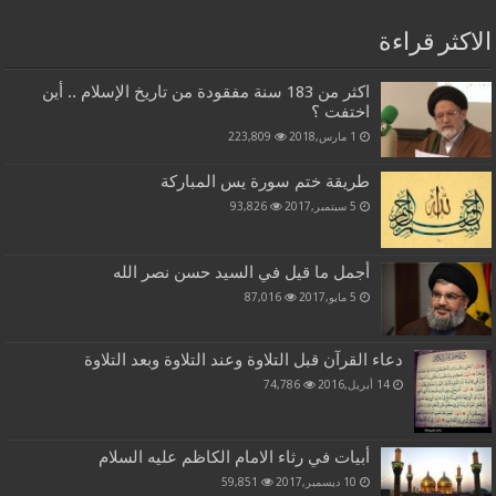
الاكثر قراءة
اكثر من 183 سنة مفقودة من تاريخ الإسلام .. أين
اختفت ؟
1 مارس,2018
223,809
طريقة ختم سورة يس المباركة
5 سبتمبر,2017
93,826
أجمل ما قيل في السيد حسن نصر الله
5 مايو,2017
87,016
دعاء القرآن قبل التلاوة وعند التلاوة وبعد التلاوة
14 أبريل,2016
74,786
أبيات في رثاء الامام الكاظم عليه السلام
10 ديسمبر,2017
59,851