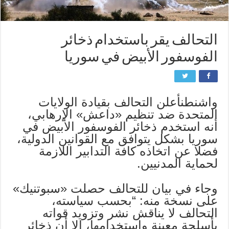
التحالف يقر باستخدام ذخائر
الفوسفور الأبيض في سوريا
واشنطنأعلن التحالف بقيادة الولايات
المتحدة ضد تنظيم «داعش» الإرهابي،
أنه استخدم ذخائر الفوسفور الأبيض في
سوريا بشكل يتوافق مع القوانين الدولية،
فضلا عن اتخاذه كافة التدابير اللازمة
لحماية المدنيين.
وجاء في بيان للتحالف حصلت «سبوتنيك»
على نسخة منه: “بحسب سياسته،
التحالف لا يناقش نشر وتزويد قواته
بأسلحة معينة واستخدامها، إلا أن ذخائر